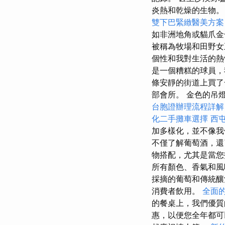
炎熱和乾燥的生物
雙下巴緊緻醫美方案
如非洲地角或貓爪
被稱為牧場和田野女
個性和我對生活的熱
是一個糟糕的球員，
條安靜的街道上買了
部會所。 金色的吊
台胞證辦理流程詳解
化二手攤車選擇
西
加多樣化，並不像我
不僅了解葡萄酒，還
物搭配，尤其是當
所有顏色、香氣和風
採摘的葡萄和傳統釀
消費者飲用。
全面
的餐桌上，我們優質
惠，以便您全年都