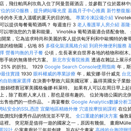
店，飛往帕馬利坎島入住了阿曼普羅酒店，並參觀了位於叢林中
方位的SEO服務，提升網站曝光度
嘉義月子中心推薦
新竹整復服
冷的冬天進入溫暖的夏天的目的地。
專業冷凍設備介紹
Vinote
們可以提供每餐葡萄酒嗎？ 每週進行 3
老人養護單人房介紹
基隆
，可以增強您的力量和能量。 Vinotéka 葡萄酒最適合搭配食物。
Line 沙龍的開業，它為追求時尚和美麗的客人提供匈牙利和中歐獨特的
值的植物園，佔地 85
多樣化裝潢風格介紹
到府外燴便利服務
擇
營養均衡的月子餐
公頃，生長著來自世界各地的植物和樹木。
整形手術的無痛替代方案。
新北市安養院推薦
透過在雜誌上展示
5% 的折扣。 1929
Google Search Console使用指南
年，斯
O最佳實踐
1930
眼科權威的專業診療
年，戴安娜·菲什威克
台北
的自助搬家選擇
在決賽中擊敗六屆美國冠軍，贏得英國女子業
餘錦標賽冠軍美國格倫娜·科萊特。 如果有人可以在周日早上起
上，除了觀察人來人往，那也是很有趣的。 位於海德公園的北
出售他們的一些作品。 - 壽宴餐飲
Google Analytics數據分
網站安全的SSL憑證
宜蘭地區精緻外燴
穴道按摩技術課程
在位
低價找到優秀作品的情況並不罕見。
全口重建的解決方案
倫敦
裡。 突尼斯是值得一遊的國家之一，原因有幾個。 畫廊Müller
置設計
公寓畫廊於三年前創建，旨在紀念畫家
高雄的台胞證辦