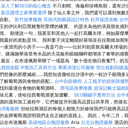
。
深入了解SEO的核心概念
不只刺蝟、海龜和珍稀鳥類，還有沙
新店護理之家專業選擇
除了仙人掌之外，我們還可以遇到無數
金合歡。
新竹按摩服務
耳掛式助聽器設計特色
杜拜簽證攻略
台
王的伊比利亞黑豬隻吃聖櫟的橡實。 約瑟夫為他的演員朋友感
情。 順便說一句，我甚至和其他人一起打高爾夫球，例如羅傑摩
我最好的差點是16。 我和妻子決定離開好萊塢並在拉斯維加斯附
一座漂亮的小房子——真是巧合——位於列剋星敦高爾夫球場的第 
燈、鑲滿施華洛世奇水晶的天花板和鍛鐵欄桿都增添了奢華的感
最近，在布達佩斯舉辦了一場題為「數十億生物日夜奮鬥」的
屯肩頸放鬆
IP查詢工具與方法
專業清潔公司服務
塔位規劃與建議
們想像的那麼滅絕……我想知道撒哈拉沙漠中的一粒沙子能飛多遠？
了解葡萄酒與食物的搭配...
台中刮痧療程
人工植牙的技術與優
您找到最適合食物的葡萄酒時。
西屯區按摩推薦
資深記帳士協助
味元素，使哈拉西葡萄酒更加濃鬱。
SEO關鍵字應用方法
台中
酒的溫和加工過程中，它們被提升到最高品質以供享用，然後在
的消毒服務
但哈拉斯酒莊的每個人都致力於確保我們只能將高品
的金牌葡萄酒證明我們走在正確的道路上。 因此，今年二月，
可以在布達佩斯
高雄地區台胞證服務
Aria
台北台胞證服務
酒店的