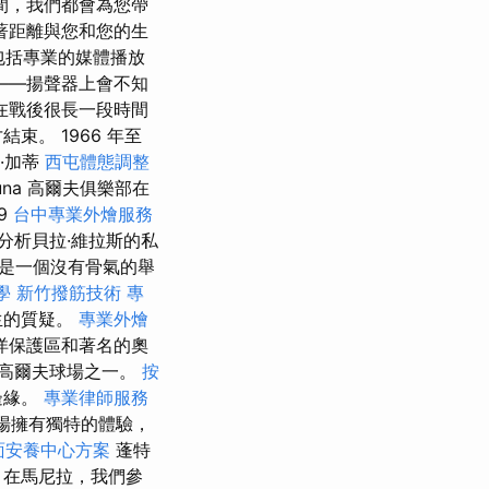
間，我們都會為您帶
著距離與您和您的生
包括專業的媒體播放
——揚聲器上會不知
在戰後很長一段時間
。 1966 年至
·加蒂
西屯體態調整
una 高爾夫俱樂部在
9
台中專業外燴服務
分析貝拉·維拉斯的私
是一個沒有骨氣的舉
學
新竹撥筋技術
專
生的質疑。
專業外燴
洋保護區和著名的奧
高爾夫球場之一。
按
邊緣。
專業律師服務
場擁有獨特的體驗，
面安養中心方案
蓬特
 在馬尼拉，我們參