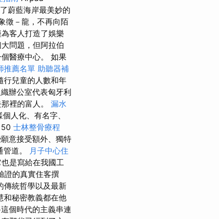
了蔚藍海岸最美妙的
象徵－龍，不再向陌
僅為客人打造了娛樂
個大問題，但阿拉伯
個醫療中心。 如果
師推薦名單
助聽器補
隨行兒童的人數和年
織辦公室代表匈牙利
去那裡的富人。
漏水
e這樣個人化、有名字、
正
50
士林整骨療程
些願意接受額外、獨特
溝通管道。
月子中心住
它也是寫給在我國工
過驗證的真實住客撰
的傳統哲學以及最新
慧和秘密教義都在他
這個時代的主義串連