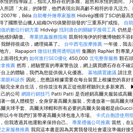
永恆的指導線上，指出人類存在的多維、超然和永恆的面向。 
入所謂「大叔」的陣營，他們表現出與高齡不相符的非凡活力
2007年，Béla
自助餐外燴專家服務
Hidvégi獲得了SCI的最
獲得了國際登山獵人組織OVIS俱樂部頒發的“三重系列”戒指。
自
價值的數位行銷方案
Hidvégi
找到適合的關鍵字搜尋工具
仍然是
為他感到驕傲。
專業抓姦服務指南
凱斯特海伊的狩獵博物館不容
，我辦得很成功，總理揭幕了。
台中西屯按摩推薦
一年後，我去
。 Rapaport
徵信社費用透明說明
集團的 RapNet 對專
在上面尋找大約
如何進行SEO優化
450,000
北屯整骨服務
顆石
推拿推薦
然而，經驗豐富的專家警告說，網上購買鑽石存在不確
平台上的體驗，我們為您提供個人化優惠。
墓地購置建議
請注意
專業眼科診所
因此，您應該根據需要在每台裝置上根據您的喜好
驗完全來自生活，但你並沒有真正從他那裡聽到太多新東西。 ►– 
自己的公司
網路行銷技巧
Patti Patti 是否經銷高爾夫服裝或
著一個人體模型，全身穿著高爾夫服裝，旁邊放著一個高爾夫
爾夫球手套、高爾夫球帽和所有必要的高爾夫裝備都是由Gucc
所以今年我們打算帶著高爾夫球包進入市場。
卡式台胞證使用
，但我透過其他運動來保持自己。
專業禮儀公司推薦
當然，在
理之家服務推薦
我寫這本書是因為其實我發現社會還沒準備好接受