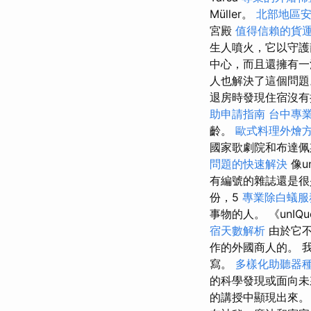
Müller。
北部地區
宮殿
值得信賴的貨
生人噴火，它以守護
中心，而且還擁有一
人也解決了這個問題
退房時發現住宿沒有
助申請指南
台中專
齡。
歐式料理外燴
國家歌劇院和布達佩
問題的快速解決
像un
有編號的雜誌還是
份，5
專業除白蟻服
事物的人。 《un
宿天數解析
由於它不
作的外國商人的。 
寫。
多樣化助聽器
的科學發現或面向
的講授中顯現出來