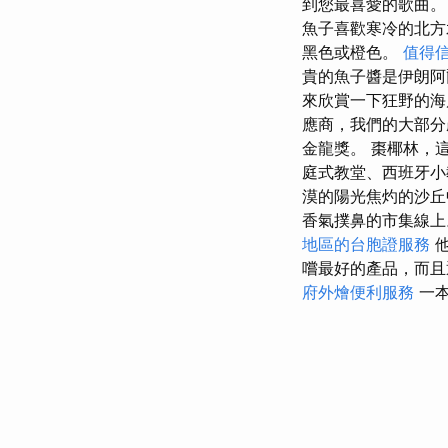
到您最喜愛的歌曲
魚子喜歡寒冷的北方
黑色或橙色。
值得
貴的魚子醬是伊朗阿
來欣賞一下狂野的
應商，我們的大部
金龍獎。 棗椰林，
庭式教堂、西班牙小
漠的陽光焦灼的沙
香氣撲鼻的市集線
地區的台胞證服務
他
嚐最好的產品，而且
府外燴便利服務
一本