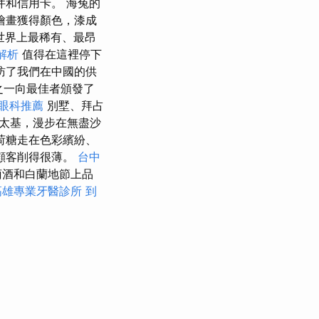
和信用卡。 海兔的
繪畫獲得顏色，漆成
世界上最稀有、最昂
解析
值得在這裡停下
訪了我們在中國的供
之一向最佳者頒發了
眼科推薦
別墅、拜占
太基，漫步在無盡沙
荷糖走在色彩繽紛、
顧客削得很薄。
台中
萄酒和白蘭地節上品
高雄專業牙醫診所
到