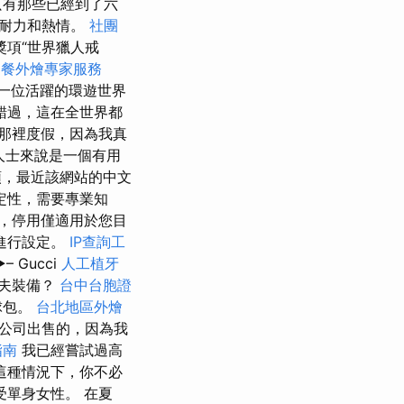
只有那些已經到了六
、耐力和熱情。
社團
高獎項“世界獵人戒
助餐外燴專家服務
一位活躍的環遊世界
錯過，這在全世界都
那裡度假，因為我真
業人士來說是一個有用
頭，最近該網站的中文
定性，需要專業知
，停用僅適用於您目
進行設定。
IP查詢工
Gucci
人工植牙
高爾夫裝備？
台中台胞證
球包。
台北地區外燴
i公司出售的，因為我
指南
我已經嘗試過高
這種情況下，你不必
單身女性。 在夏