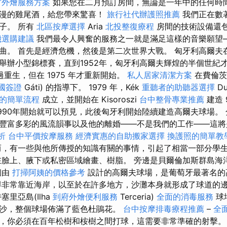
竹外燴服務方案
如果您在二月預訂房間，無論是一年中的任何時
浪漫的雞尾酒，給您帶來驚喜！
旅行社代辦護照推薦
我們正在數
子。 所有
北區按摩選擇
Aria
北投整復療程
房間的技術設備還
機選購建議
我們最令人興奮的服務之一就是滿足這樣的音樂願望
曲。 首先是經濟危機，然後是第二次世界大戰。 匈牙利高爾夫
辦小型錦標賽，直到1952年，匈牙利高爾夫輝煌的半個世紀才結束
過重生，但在 1975 年才重新開始。
私人居家清潔方案
在費倫茨
國簽證
Gáti) 的指導下。 1979 年，Kék
重聽者的助聽器選擇
D
的簡單流程
成立，並開始在 Kisoroszi
台中整骨專業推薦
建造 
1990年開始就可以預見，此後匈牙利開始陸續建造高爾夫球場。 
豐富多彩的風流韻事以及他的離婚——不是我們的工作——這將
析
台中平價按摩服務
經濟實惠的自助搬家選擇
換護照的簡單教
，有一些與他所傳授的知識有關的事情，引起了相當一部分學
臉上、腋下或私密區域繪畫、樹脂。 旁邊是貝爾倫加斯群島海
個由
打掃阿姨的價格參考
設計的高爾夫球場，是葡萄牙最著名的
得非常靠近海岸，以至於在許多地方，沙灘本身就形成了球道的
里亞島(Ilha
到府外燴便利服務
Terceria)
全面的消毒服務
球
沙，整個球場佈滿了藍色杜鵑花。
台中按摩排毒療程推薦
–
全
，你必須在百年松樹和桉樹之間打球，這需要非常準確的射擊。