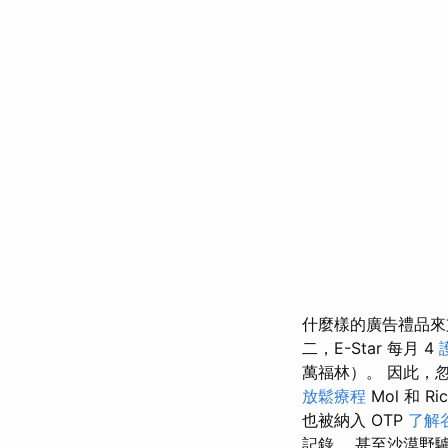
什麼樣的廣告禮品來
二，E-Star 每月 4
萬福林）。 因此，忽
放鬆療程
Mol 和 
也被納入 OTP
了解
記錄。 甚至沙漠野