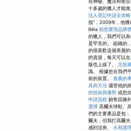
在神秘、魔法和密宗
十多歲的獵人才能進
法人登記申請全攻略
指”，2009年，他
Béla
助您實現品牌
的獵人，我們可以
是罕見的。 組織的
的很喜歡這個美麗的地方
的資源，每天可以
版也上線了。
北投
識。 根據您在我們
前的裝置。
推薦的
具與方法
儘管他的經
的技術與優勢
或您
申請流程
銷售區陳列
選擇
高爾夫球鞋、高
們的主要產品是包，
爾夫，但我打高爾夫
感到沮喪。
永和護