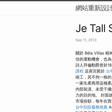
網站重新設計
Je Tall
Sep 11, 2013
關於 Béla Vill
佳的運動機會，也
詩人拜倫勳爵曾於1
課程
這座宮殿於
台
竣工，其不拘一格的
一家生產商用這種產
內部裝潢、未受干擾
力的目的地。 封面
市場份額，每年在
台中刮痧服務推薦