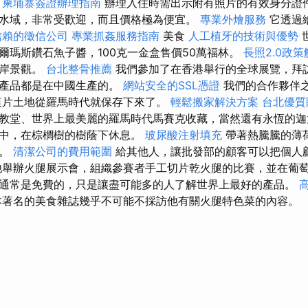
。
柬埔寨簽證辦理指南
辦理入住時需出示附有照片的有效身分證件
水域，非常受歡迎，而且價格極為便宜。
專業外燴服務
它透過
信賴的徵信公司
專業抓姦服務指南
美食
人工植牙的技術與優勢
爾瑪斯鑽石魚子醬，100克一金盒售價50萬福林。
長照2.0政策
海岸景觀。
台北整骨推薦
我們參加了在香港舉行的全球展覽，拜
分產品都是在中國生產的。
網站安全的SSL憑證
我們的合作夥伴
這片土地從羅馬時代就保存下來了。
輕鬆搬家解決方案
台北優質
教堂、世界上最美麗的羅馬時代馬賽克收藏，當然還有永恆的迦
丘中，在棕櫚樹的樹蔭下休息。
玻尿酸注射填充
帶著熱騰騰的薄
上。
清潔公司的費用範圍
給其他人，讓批發部的顧客可以把個人
舉辦火腿展示會，組織參賽者手工切片乾火腿的比賽，並在葡
通常是免費的，只是讓盡可能多的人了解世界上最好的產品。
著名的美食雜誌幾乎不可能不採訪他有關火腿特色菜的內容。