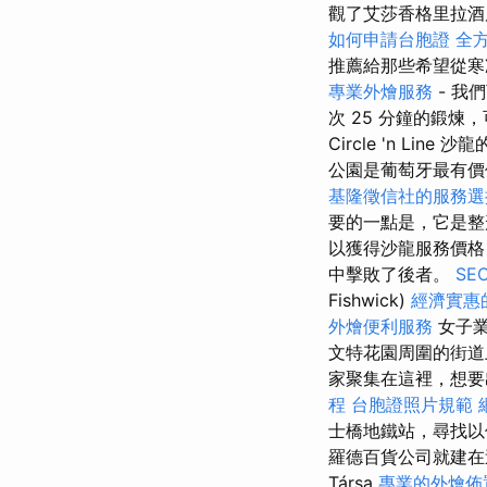
觀了艾莎香格里拉酒
如何申請台胞證
全
推薦給那些希望從寒
專業外燴服務
- 我
次 25 分鐘的鍛煉
Circle 'n 
公園是葡萄牙最有價
基隆徵信社的服務選
要的一點是，它是
以獲得沙龍服務價格 2
中擊敗了後者。
SE
Fishwick)
經濟實惠
外燴便利服務
女子業
文特花園周圍的街道
家聚集在這裡，想要
程
台胞證照片規範
士橋地鐵站，尋找以
羅德百貨公司就建在這
Társa
專業的外燴佈