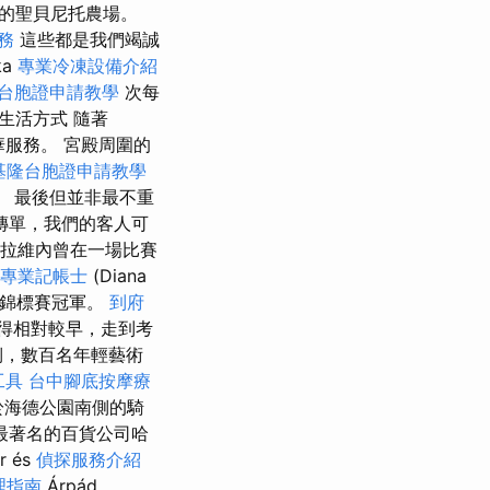
的聖貝尼托農場。
務
這些都是我們竭誠
ka
專業冷凍設備介紹
台胞證申請教學
次每
 生活方式 隨著
奢華服務。 宮殿周圍的
基隆台胞證申請教學
 最後但並非最不重
傳單，我們的客人可
拉維內曾在一場比賽
專業記帳士
(Diana
餘錦標賽冠軍。
到府
得相對較早，走到考
側，數百名年輕藝術
析工具
台中腳底按摩療
於海德公園南側的騎
最著名的百貨公司哈
 és
偵探服務介紹
理指南
Árpád