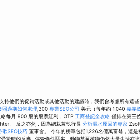
支持他們的促銷活動或其他活動的建議時，我們會考慮所有這些因素。
護照過期如何處理
,300
專業SEO公司
美元（每年約 1,040
嘉義
略每月 800 股的股票紅利，OTP
工商登記全攻略
僅排在第三
Richter。 反之亦然，因為總裁兼執行長
分析漏水原因的專家
Zsol
谷歌SEO技巧
董事會。 今年的榜單包括1,226名億萬富翁，這
驢受驚時的反應…儘管條件惡劣，動物甚至植物仍然大量生活在