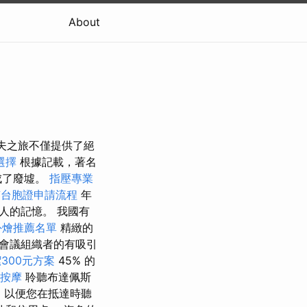
About
牙的高爾夫之旅不僅提供了絕
選擇
根據記載，著名
成了廢墟。
指壓專業
南台胞證申請流程
年
人的記憶。 我國有
外燴推薦名單
精緻的
會議組織者的有吸引
300元方案
45% 的
路按摩
聆聽布達佩斯
擇，以便您在抵達時聽