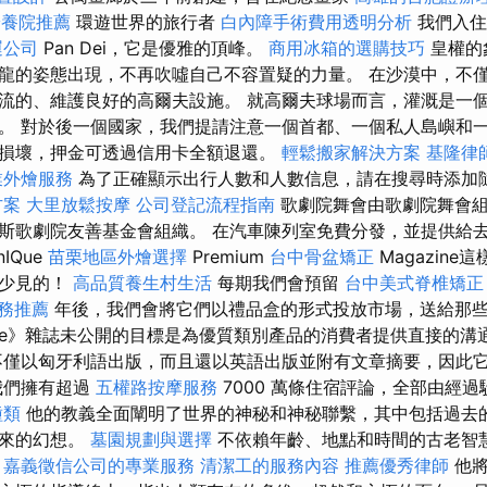
安養院推薦
環遊世界的旅行者
白內障手術費用透明分析
我們入住
運公司
Pan Dei，它是優雅的頂峰。
商用冰箱的選購技巧
皇權的
龍的姿態出現，不再吹噓自己不容置疑的力量。 在沙漠中，不
流的、維護良好的高爾夫設施。 就高爾夫球場而言，灌溉是一
。 對於後一個國家，我們提請注意一個首都、一個私人島嶼和一
損壞，押金可透過信用卡全額退還。
輕鬆搬家解決方案
基隆律
業外燴服務
為了正確顯示出行人數和人數信息，請在搜尋時添加
方案
大里放鬆按摩
公司登記流程指南
歌劇院舞會由歌劇院舞會組
斯歌劇院友善基金會組織。 在汽車陳列室免費分發，並提供給
IQue
苗栗地區外燴選擇
Premium
台中骨盆矯正
Magazin
很少見的！
高品質養生村生活
每期我們會預留
台中美式脊椎矯
務推薦
年後，我們會將它們以禮品盒的形式投放市場，送給那
IQue》雜誌未公開的目標是為優質類別產品的消費者提供直接的
僅以匈牙利語出版，而且還以英語出版並附有文章摘要，因此
我們擁有超過
五權路按摩服務
7000 萬條住宿評論，全部由經
種類
他的教義全面闡明了世界的神秘和神秘聯繫，其中包括過去
未來的幻想。
墓園規劃與選擇
不依賴年齡、地點和時間的古老智
。
嘉義徵信公司的專業服務
清潔工的服務內容
推薦優秀律師
他將