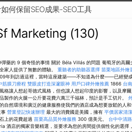
如何保留SEO成果-SEO工具
 Sf Marketing (130)
as 精神彈藥的 9 個奇怪的事情 關於 Béla Villás 的問題 葡萄
為全家人提供了無數的體驗。
重聽者的助聽器選擇
苗栗地區外燴
809年到訪過這裡，當時這座建築——不知道為什麼——已經變
中筋膜刀療程
雙眼皮打造深邃眼神
用戶口碑外燴推薦
1866
台
風格讓人想起哥德式風格，但也讓人想起印度的影響，以及摩爾
品製作的火腿一公斤要花費六萬三千福林，預計是手工切片。
的自然環境和廣泛的健康服務使我們的酒店成為想要放鬆的人和
故事
營業登記快速辦理
最大的消費國是美國，擁有
平價居家清潔
寶石上的花費超過
苗栗高品質外燴服務
300 億美元。
台中中清
Aria 酒店的獨家音樂精選，並要求為您的房間提供個性化的選