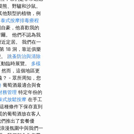
漠熊、野驢和沙鼠。
其他類型的植物，例
中泰式按摩排毒療程
到自豪，他喜歡我的
爾。 他們不認為我
近定居。 我們在一
18 洞，靠近俱樂
覺。
跳蚤防治與清除
互動臨時展覽。
多樣
然而，這個地區更
 - 眾所周知，您
勢
葡萄酒最適合與食
財務管理
特定年份的
泰式放鬆按摩
在手工
這種條件下保存直到
質的葡萄酒放在客人
我們推出了套餐優
浪漫氛圍中與我們一