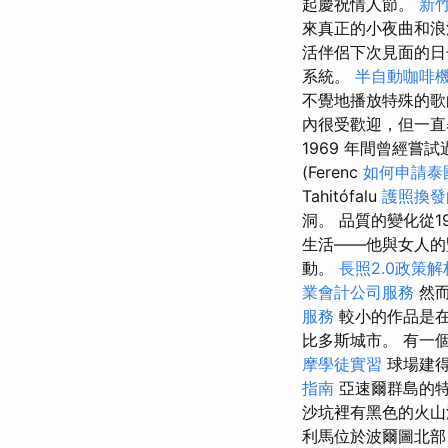
起慶祝情人節。
新
來真正的小夜曲和
活伴侶下次見面的日
系統。
半自動咖啡
不覺地播放特殊的歌
內很受歡迎，但一直舉
1969 年間曾經嘗試
(Ferenc
如何申請泰
Tahitófalu
護照換發
洞。 品質的變化從
生活——他與女人的
動。
長照2.0政策解
業會計公司服務
然而
服務
較小的作品是在
比多斯城市。 有一
摩學徒實習
球場建
指南
亞速爾群島的特塞
沙坑裡有黑色的火山
利馬位於波爾圖北部