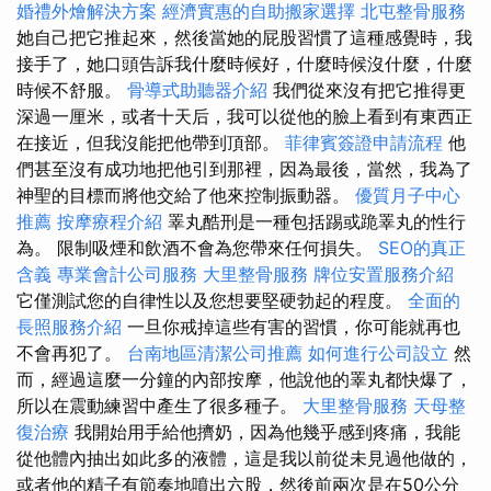
婚禮外燴解決方案
經濟實惠的自助搬家選擇
北屯整骨服務
她自己把它推起來，然後當她的屁股習慣了這種感覺時，我
接手了，她口頭告訴我什麼時候好，什麼時候沒什麼，什麼
時候不舒服。
骨導式助聽器介紹
我們從來沒有把它推得更
深過一厘米，或者十天后，我可以從他的臉上看到有東西正
在接近，但我沒能把他帶到頂部。
菲律賓簽證申請流程
他
們甚至沒有成功地把他引到那裡，因為最後，當然，我為了
神聖的目標而將他交給了他來控制振動器。
優質月子中心
推薦
按摩療程介紹
睪丸酷刑是一種包括踢或跪睪丸的性行
為。 限制吸煙和飲酒不會為您帶來任何損失。
SEO的真正
含義
專業會計公司服務
大里整骨服務
牌位安置服務介紹
它僅測試您的自律性以及您想要堅硬勃起的程度。
全面的
長照服務介紹
一旦你戒掉這些有害的習慣，你可能就再也
不會再犯了。
台南地區清潔公司推薦
如何進行公司設立
然
而，經過這麼一分鐘的內部按摩，他說他的睪丸都快爆了，
所以在震動練習中產生了很多種子。
大里整骨服務
天母整
復治療
我開始用手給他擠奶，因為他幾乎感到疼痛，我能
從他體內抽出如此多的液體，這是我以前從未見過他做的，
或者他的精子有節奏地噴出六股，然後前兩次是在50公分