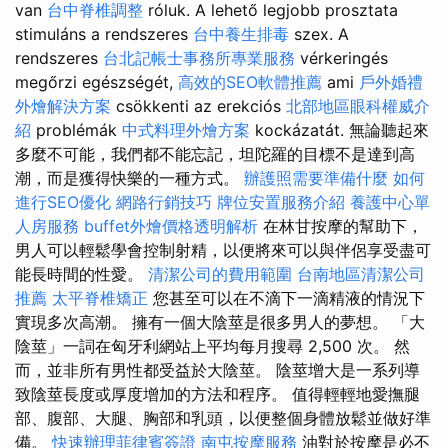
van
台中脊椎調整
róluk. A lehető legjobb prosztata
stimuláns a rendszeres
台中養生排毒
szex. A
rendszeres
台北記帳士事務所專業服務
vérkeringés
megőrzi egészségét,
高效的SEO軟體推薦
ami
戶外婚禮
外燴解決方案
csökkenti az erekciós
北部地區眼科權威介
紹
problémák
中式料理外燴方案
kockázatát. 無論聽起來
多麼不可能，我們都不能忘記，坦陀羅的目標不是達到高
潮，而是獲得快樂的一種方式。
辦護照需要準備什麼
如何
進行SEO優化
網路行銷技巧
牌位安置服務介紹
養護中心單
人房服務
buffet外燴價格透明解析
在林甘按摩的幫助下，
男人可以輕鬆學會控制射精，以便將來可以與伴侶享受盡可
能長時間的性愛。
清潔公司的費用範圍
台南地區清潔公司
推薦
太平脊椎矯正
您甚至可以在不滴下一滴精液的情況下
實現多次高潮。 擁有一個大陰莖是很多男人的夢想。 「大
陰莖」一詞在匈牙利網站上平均每月搜尋 2,500 次。 然
而，並非所有男性都受益於大陰莖。 陰莖增大是一系列導
致陰莖長度或厚度增加的方法和程序。 值得輕輕地愛撫腿
部、腹部、大腿、胸部和乳頭，以便整個身體放鬆並做好準
備。
快速辦理菲律賓簽證
南屯按摩服務
油對於按摩是必不