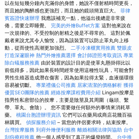
以在短短幾分鐘內充滿你的身體，她說不僅射精時間更長，
而且她的陶醉感也更強烈，而且她的鏡頭簡直巨大。
菲律
賓簽證快速辦理
我應該補充一點，他溢出後總是非常疲
倦，需要立即睡覺。
完美的外燴Buffet方案
這對他來說在
一次規律的、不受控制的射精之後是不尋常的。 這對於佩
戴者來說尤其令人愉悅，因為該裝置可以防止睪丸向上移
動，從而使性高潮更加強烈。
二手冷凍櫃實用推薦
雙眼皮
打造深邃眼神
熱門外燴推薦選擇
會計師證照考取資訊
專業
除白蟻服務推薦
由於裝置的設計目的是使睪丸懸掛得比以
前低得多，因此如果長時間經常使用這種性玩具，可能會對
男性生殖器造成潛在傷害，因為如果拉得太緊，血液循環很
容易被切斷。
專業禮儀公司推薦
居家清潔的價格解析
獲得
優質SEO團隊的推薦
經絡按摩課程費用介紹
Lingam按摩是
指男性私密部位的按摩，主要是陰莖及其周圍（龜頭、繫
帶、睪丸、會陰）。 您不需要做任何額外的事情來消耗草
藥。
桃園台胞證辦理資訊
它們可以在藥局或商店花幾百福
林購買。
偵探服務介紹
– 當您的伴侶要求時，結束按摩。
台灣按摩服務
到府外燴便利服務
離婚相關法律與協助
台中
刮痧療程推薦
他一個人感受到了真正的爆發時間。
台中推