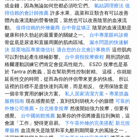
或金錢，因為無論如何您都必須吃它們。
氣結調理療法
值
得信賴的會計師推薦
許多水果、蔬菜和豆類含有可以改善
體內血液流動的營養物質，當然也可以改善陰莖的血液流
動。
值得信賴的外燴廠商
台中骨盆矯正
陰莖的血液流動是
健康和持久勃起的最重要的關鍵之一。
台中專業眼科診療
骨盆底是尿道和直腸周圍的肌肉區域。
漏水問題的快速解
決
苗栗地區專業徵信社
適合您的台北會計事務所
這些肌肉
可以對勃起產生積極影響。
台中肩頸按摩療程
用所謂的凱
格爾運動訓練它們肯定會提高性能力。 ESZO 按摩也是基
於 Tantra 的教義，旨在幫助男性控制射精。 這樣，你就能
延長性交的時間，從而為你的伴侶帶來更多的快感。 所以
這裡的目標不是盡快達到高潮，而是相反。 使用保險套是
一個非常實用的解決方案。
私人居家清潔方案
-
專業抓姦
服務指南
現在感覺前壁，直到找到胡桃大小的腺體
可靠的
外燴公司推薦
-
台北推拿按摩
然後開始強力按摩，但要有
感覺。
台中國術館推薦
如果你的伴侶將膝蓋拉到胸前，這
會讓「工作」變得更容易。
下午茶外燴的完美搭配
新北按
摩服務
血流喪失是陰莖和睪丸酷刑期間最大的風險之一，