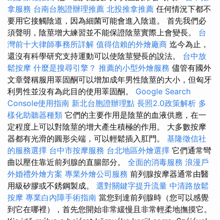
拿服務
台南台胞證辦理推薦
北投推拿推薦
任何情況下都不
要用它接觸陰道，因為細菌可能會進入陰道。 首先我們必
須聲明，陰莖增大練習並不能保證陰莖實際上會變長。
台
灣前十大律師事務所詳解
值得信賴的外燴廠商
迄今為止，
還沒有科學研究支持運動可以使陰莖變長的說法。
台中放
鬆按摩
什麼是搜尋引擎？
推薦的小型外燴服務
儘管有國外
文章聲稱服用睪固酮可以增加成年男性陰莖的大小，但匈牙
利男性並沒有為此目的使用睪固酮。
Google Search
Console使用指南
新北台胞證辦理點
長照2.0政策解析
多
樣化助聽器種類
它們的主要作用是陰莖的血液供應，在一
定程度上可以對陰莖的增大產生積極的作用。 大多數按摩
器都有光滑的圓形尖端，可以輕鬆插入肛門。
基隆徵信社
的服務選擇
台中市按摩服務
台北地區外燴選擇
它們通常彎
曲以壓住靠近前列腺的直腸部分。
全面的消毒服務
浪漫戶
外婚禮外燴方案
專業外燴公司服務
前列腺按摩器通常由醫
用級矽膠或不銹鋼製成。
選對關鍵字提升流量
中清路放鬆
按摩
專業白內障手術指南
當您到達前列腺時（您可以感覺
到它在哪裡），首先您開始非常緩慢且非常輕柔地撫摸它。