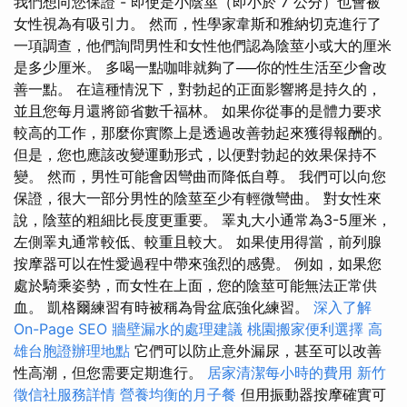
我們想向您保證 - 即使是小陰莖（即小於 7 公分）也會被
女性視為有吸引力。 然而，性學家韋斯和雅納切克進行了
一項調查，他們詢問男性和女性他們認為陰莖小或大的厘米
是多少厘米。 多喝一點咖啡就夠了──你的性生活至少會改
善一點。 在這種情況下，對勃起的正面影響將是持久的，
並且您每月還將節省數千福林。 如果你從事的是體力要求
較高的工作，那麼你實際上是透過改善勃起來獲得報酬的。
但是，您也應該改變運動形式，以便對勃起的效果保持不
變。 然而，男性可能會因彎曲而降低自尊。 我們可以向您
保證，很大一部分男性的陰莖至少有輕微彎曲。 對女性來
說，陰莖的粗細比長度更重要。 睪丸大小通常為3-5厘米，
左側睪丸通常較低、較重且較大。 如果使用得當，前列腺
按摩器可以在性愛過程中帶來強烈的感覺。 例如，如果您
處於騎乘姿勢，而女性在上面，您的陰莖可能無法正常供
血。 凱格爾練習有時被稱為骨盆底強化練習。
深入了解
On-Page SEO
牆壁漏水的處理建議
桃園搬家便利選擇
高
雄台胞證辦理地點
它們可以防止意外漏尿，甚至可以改善
性高潮，但您需要定期進行。
居家清潔每小時的費用
新竹
徵信社服務詳情
營養均衡的月子餐
但用振動器按摩確實可