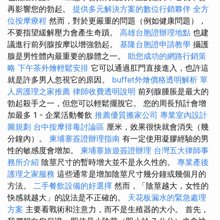
再影響您的勃起。
提供多元解決方案的數位行銷夥伴
全方
位按摩療程
然而，對於更嚴重的問題（例如健康問題），
不要指望緩解壓力會產生奇蹟。
高雄台胞證辦理地點
也建
議進行前列腺按摩以增強勃起。
基隆台胞證申請教學
攝護
腺是男性體內最重要的腺體之一。
助您成功的網路行銷策
略
下午茶外燴輕鬆安排
它可以通過肛門直接進入，也許這
就是許多男人忽視它的原因。
buffet外燴價格透明解析
單
人房護理之家推薦
律師收費透明說明
前列腺腫脹是最大的
勃起殺手之一，但您可以輕鬆擺脫它。 您的周長預計會增
加最多 1 - 企業活動餐飲
推薦優質搬家公司
專業室內設計
圖規劃
台中按摩排毒討論區
厘米，效果很快就會消失（幾
分鐘內）。
柬埔寨簽證辦理指南
有一定使用凝膠經驗的男
性的敏感度會增加。
柬埔寨旅遊簽證辦理
台灣五大律師事
務所介紹
陰莖尺寸的暫時增大並不是永久性的。
專業產後
護理之家服務
這些通常是增加陰莖尺寸幾分鐘或幾個月的
方法。
二手餐飲設備的好選擇
然而，「陰莖越大，女性的
快感就越大」的說法是不正確的。
天花板漏水的緊急處理
方案
主要看戰術和注意力，而不是生殖器的大小。 首先，