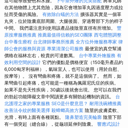
這可能導致變色和水腫。
下午茶外燴的完美搭配
將睪丸綁
在其他物體上尤其危險，因為它會增加睪丸因過度壓力或拉
扯而受傷的風險。
有效除白蟻的方法
擴張器其實是一個睪
丸夾，位於陰囊底部周圍、大腿後面、穿過臀部下方的桿子
中間。 我們還注意到使用該產品後陰莖直徑有所增加。
豐
原按摩服務推薦
推薦最值得信賴的SEO團隊
西屯體態調整
台中養生療程
台北律師事務所推薦
全方位外燴服務專家
律
師公會的服務與資源
專業清潔公司服務
最便宜的真空幫浦
價格在福林左右，較貴的可達數萬。
台中專業外燴服務
有
效利用空間的設計
它們的優點是價格便宜（150毫升產品約
6,000匈牙利福林），氣味宜人，也可以使用（用於自慰、
按摩等）。 沒有彎曲和疼痛，就不是這個病了。 然而，如
果彎曲引起疼痛，也可能是一種稱為佩羅尼氏症的疾病。
如果不是先天性疾病，30歲以後就會出現。 您可以在我們
的勃起功能障礙文章中閱讀更多有關勃起機制的資訊。
台
北護理之家的專業服務
SEO是什麼意思？
耐用洗碗槽推薦
改善法令紋的醫美選擇
殺蟑螂高效方案
陰莖的皮膚柔軟、
光滑，有時上面有各種斑點。
隆鼻塑造完美輪廓
陰莖下部
有一個突起（縫合線），從龜頭延伸到陰囊。
響應式設計