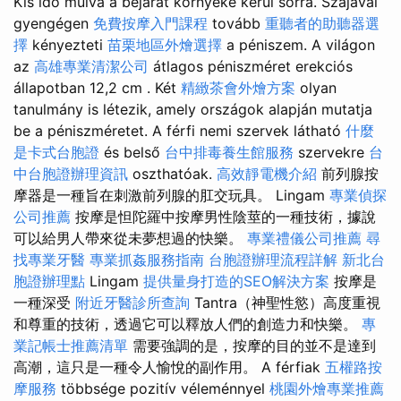
Kis idő múlva a bejárat környéke kerül sorra. Szájával
gyengégen
免費按摩入門課程
tovább
重聽者的助聽器選
擇
kényezteti
苗栗地區外燴選擇
a péniszem. A világon
az
高雄專業清潔公司
átlagos péniszméret erekciós
állapotban 12,2 cm . Két
精緻茶會外燴方案
olyan
tanulmány is létezik, amely országok alapján mutatja
be a péniszméretet. A férfi nemi szervek látható
什麼
是卡式台胞證
és belső
台中排毒養生館服務
szervekre
台
中台胞證辦理資訊
oszthatóak.
高效靜電機介紹
前列腺按
摩器是一種旨在刺激前列腺的肛交玩具。 Lingam
專業偵探
公司推薦
按摩是怛陀羅中按摩男性陰莖的一種技術，據說
可以給男人帶來從未夢想過的快樂。
專業禮儀公司推薦
尋
找專業牙醫
專業抓姦服務指南
台胞證辦理流程詳解
新北台
胞證辦理點
Lingam
提供量身打造的SEO解決方案
按摩是
一種深受
附近牙醫診所查詢
Tantra（神聖性慾）高度重視
和尊重的技術，透過它可以釋放人們的創造力和快樂。
專
業記帳士推薦清單
需要強調的是，按摩的目的並不是達到
高潮，這只是一種令人愉悅的副作用。 A férfiak
五權路按
摩服務
többsége pozitív véleménnyel
桃園外燴專業推薦