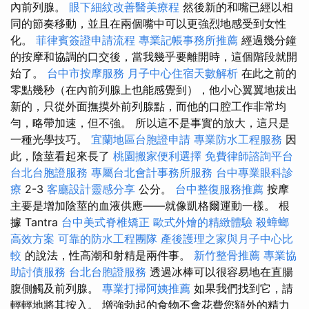
內前列腺。
眼下細紋改善醫美療程
然後新的和嘴已經以相
同的節奏移動，並且在兩個嘴中可以更強烈地感受到女性
化。
菲律賓簽證申請流程
專業記帳事務所推薦
經過幾分鐘
的按摩和協調的口交後，當我幾乎要離開時，這個階段就開
始了。
台中市按摩服務
月子中心住宿天數解析
在此之前的
零點幾秒（在內前列腺上也能感覺到），他小心翼翼地拔出
新的，只從外面撫摸外前列腺點，而他的口腔工作非常均
勻，略帶加速，但不強。 所以這不是事實的放大，這只是
一種光學技巧。
宜蘭地區台胞證申請
專業防水工程服務
因
此，陰莖看起來長了
桃園搬家便利選擇
免費律師諮詢平台
台北台胞證服務
專屬台北會計事務所服務
台中專業眼科診
療
2-3
客廳設計靈感分享
公分。
台中整復服務推薦
按摩
主要是增加陰莖的血液供應——就像凱格爾運動一樣。 根
據 Tantra
台中美式脊椎矯正
歐式外燴的精緻體驗
殺蟑螂
高效方案
可靠的防水工程團隊
產後護理之家與月子中心比
較
的說法，性高潮和射精是兩件事。
新竹整骨推薦
專業協
助討債服務
台北台胞證服務
透過冰棒可以很容易地在直腸
腹側觸及前列腺。
專業打掃阿姨推薦
如果我們找到它，請
輕輕地將其按入。 增強勃起的食物不會花費您額外的精力