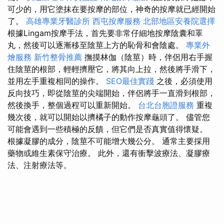
可少的，用它塗抹在要按摩的部位，神奇的按摩就已經開始
了。
高雄專業牙醫診所
西屯按摩服務
北部地區安養院選擇
根據Lingam按摩手法，首先要非常仔細地按摩陰囊和睪
丸，然後可以逐漸移至陰莖上方的恥骨和會陰處。
專業外
燴服務
新竹整骨推薦
撫摸林伽（陰莖）時，伴侶用右手握
住陰莖的根部，輕輕擠壓它，將其向上拉，然後將手滑下，
並用左手重複相同的操作。
SEO最佳實踐
之後，必須使用
反向技巧，即從陰莖的尖端開始，伴侶將手一直滑到根部，
然後換手，整個過程可以重新開始。
台北台胞證服務
重複
幾次後，就可以開始以擠橘子的動作按摩龜頭了。 儘管您
可能會遇到一些積極的反饋，但它們是否真實值得懷疑。
根據凝膠的成分，陰莖不可能增大幾公分。 通常主要採用
藥物或維生素保守治療。 此外，還有衝擊波療法、凝膠療
法、注射療法等。