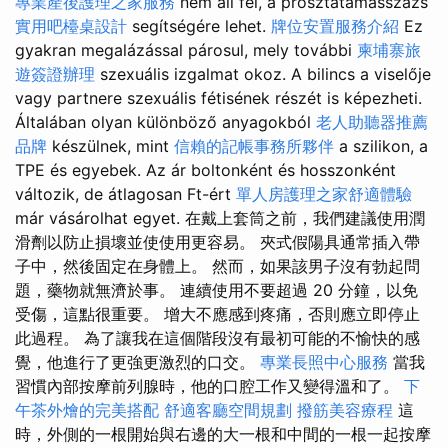
專業產後護理之家服務
nem áll fel, a prosztatamasszázs
實用吧檯桌設計
segítségére lehet.
牌位安置服務介紹
Ez
gyakran megalázással párosul, mely további
柬埔寨旅
遊簽證辦理
szexuális izgalmat okoz. A bilincs a viselője
vagy partnere szexuális fétisének részét is képezheti.
Általában olyan különböző anyagokból
老人助聽器推薦
品牌
készülnek, mint
信賴的記帳事務所夥伴
a szilikon, a
TPE és egyebek. Az ár boltonként és hosszonként
változik, de átlagosan Ft-ért
單人房護理之家舒適體驗
már vásárolhat egyet. 在戴上套筒之前，我們建議使用潤
滑劑以防止損壞並使使用更容易。 夾式假陽具通常插入帶
子中，然後固定在身體上。 然而，如果該男子沒有勃起問
題，藥物就無濟於事。 連續使用不要超過 20 分鐘，以免
受傷，這點很重要。 增大不應感到疼痛，否則應立即停止
此過程。 為了讓我在這個階段沒有最初可能的不愉快的感
覺，他進行了更強更激烈的口交。
專業長照中心服務
當我
習慣內部按摩前列腺時，他的口腔工作又變得溫和了。
下
午茶外燴的完美搭配
舒適客廳空間規劃
撥筋美容療程
這
時，外側的一根開始與右邊的大一根和中間的一根一起按摩