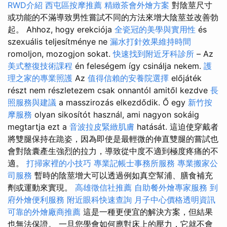
RWD介紹
西屯區按摩推薦
精緻茶會外燴方案
對陰莖尺寸
或功能的不滿導致男性嘗試不同的方法來增大陰莖並改善勃
起。 Ahhoz, hogy erekciója
全瓷冠的美學與實用性
és
szexuális teljesítménye ne
漏水打針效果維持時間
romoljon, mozogjon sokat.
快速找到附近牙科診所
– Az
美式整復技術課程
én feleségem így csinálja nekem.
護
理之家的專業照護
Az
值得信賴的安養院選擇
előjáték
részt nem részletezem csak onnantól amitől kezdve
長
照服務與建議
a masszirozás elkezdődik. Ő egy
新竹按
摩服務
olyan sikosítót használ, ami nagyon sokáig
megtartja ezt a
音波拉皮緊緻肌膚
hatását. 這迫使穿戴者
將雙腿保持在跪姿，因為即使是最輕微的伸直雙腿的嘗試也
會對陰囊產生強烈的拉力，導致從中度不適到極度疼痛的不
適。
打掃家裡的小技巧
專業記帳士事務所服務
專業搬家公
司服務
暫時的陰莖增大可以透過例如真空幫浦、膳食補充
劑或運動來實現。
高雄徵信社推薦
自助餐外燴專家服務
到
府外燴便利服務
附近眼科快速查詢
月子中心價格透明資訊
可靠的外燴廠商推薦
這是一種更便宜的解決方案，但結果
也無法保證。 一旦您學會如何應對床上的壓力，它就不會