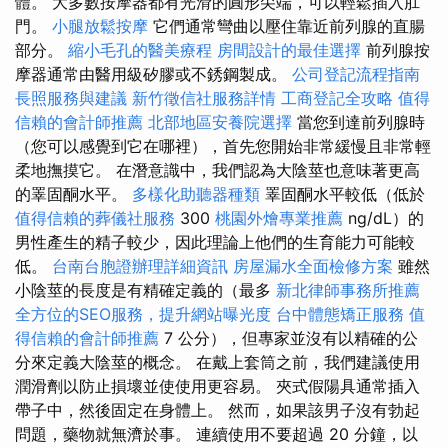
體。 大多數按摩器都有光滑的圓形尖端，可以輕鬆插入肛
門。
小腿放鬆按摩
它們通常彎曲以壓住靠近前列腺的直腸
部分。
縮小毛孔的醫美療程
房間設計的最佳選擇
前列腺按
摩器通常由醫用級矽膠或不銹鋼製成。
公司登記流程指南
長照服務與建議
新竹徵信社服務詳情
工商登記全攻略
值得
信賴的會計師推薦
北部地區安養院選擇
當您到達前列腺時
（您可以感覺到它在哪裡），首先您開始非常緩慢且非常輕
柔地撫摸它。 在潛意識中，我們認為大陰莖也意味著更高
的睪固酮水平。
多樣化助聽器種類
睪固酮水平較低（低於
值得信賴的葬儀社服務
300
桃園外燴專業推薦
ng/dL）的
男性產生的精子較少，因此理論上他們的生育能力可能較
低。
台南台胞證辦理詳細資訊
房屋漏水全面檢修方案
雖然
小陰莖的長度是有精確定義的（最多
新北律師事務所推薦
全方位的SEO服務，提升網站曝光度
台中體態矯正服務
值
得信賴的會計師推薦
7 公分），但專家並沒有以精確的公
分來定義大陰莖的概念。 在戴上套筒之前，我們建議使用
潤滑劑以防止損壞並使使用更容易。 夾式假陽具通常插入
帶子中，然後固定在身體上。 然而，如果該男子沒有勃起
問題，藥物就無濟於事。 連續使用不要超過 20 分鐘，以