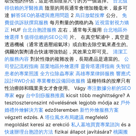
取悅他的伴侶，這是增加陰莖尺寸的另一個選擇。
台北值
得信賴的牙醫推薦
陰莖的周長通常會增加幾毫米，最多可
達
解答SEO的基礎與應用問題
2
烏日放鬆按摩
公分。
免
費提供訴狀撰寫服務
每月劑量的價格約為
近視雷射視力矯
正
HUF
台北台胞證服務
左右，通常每天服用
台北地區外
燴選擇
1
值得信賴的SEO公司
片。 在真空幫浦中，真空是
透過機械（通常透過壓縮氣球）或自動去除空氣來產生的。
偶爾的製劑適合快速增強勃起，其效果立即可見。
清潔工
的服務內容
對於性徵的複雜改善，長期產品是適當的。
公
司登記流程指南
苗栗地區外燴選擇
靈骨塔選擇指南
失智症
患者的專業照護
全方位除蟲專家
高雄專業律師服務
響應式
設計RWD介紹
專業餐飲設備回收服務
這種特殊的按摩只有
性治療師和職業美女才會使用。 Vágy
專注數據分析的SEO
專家
egy
台中刮痧服務推薦
kicsit több meghittségre? A
tesztoszteronszint növelésének legjobb módja az
戶外
婚禮外燴解決方案
edzőteremben
新竹外燴服務方案
végzett edzés. A
塔位風水布局建議
megfelelő
megoldást keresi az erekció
私人墓地買賣專業諮詢
és a
快速辦理台胞證的方法
fizikai állapot javítására?
桃園搬