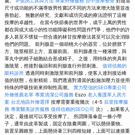
囊。
IP查詢工具與方法
專業外燴服務
台中按摩整骨
對陰莖
尺寸或功能的不滿導致男性嘗試不同的方法來增大陰莖並改
善勃起。 無數的研究、文獻和成功完成的療法證明了這種
按摩的卓越性。 在當今快節奏的世界中，成千上萬的男性
都在與或大或小的性功能障礙和性問題作鬥爭，他們中的許
多人甚至不懷疑一些合適的林甘按摩療法甚至可以完全消除
他們的問題。 前列腺是一個胡桃大小的器官，位於膀胱下
方、陰莖根部上方、直腸前面。 前列腺產生一種液體，與
睪丸中的精子細胞結合形成精子。 之後，用特殊的夾具刺
激陰莖，然後對龜頭和前列腺進行外部刺激。
值得信賴的
眼科診所
透過同時刺激陰莖和前列腺，使客人達到接近峰
值的狀態，在射精前，我們透過對適當的點施加壓力並使用
特殊的呼吸技術來抑制性高潮。
實力堅強的SEO專業公司
外燴推薦名單
專業清潔公司服務
Eszo
老人養護單人房方
案
台北地區外燴選擇
按摩需要重複幾次（4-5
后里按摩服
務
專業醫美診所服務
值得信賴的SEO公司
次），如果客人
決定，最後就可以享受按摩了。 所謂降落傘是一條小帶
子，通常由皮革製成，固定在陰囊周圍，可以懸掛重物。
裝置呈圓錐形，上面懸掛著三到四根短鏈，上面可以連接重