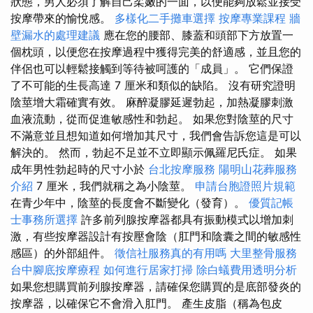
狀態，男人必須了解自己柔嫩的一面，以便能夠放鬆並接受
按摩帶來的愉悅感。
多樣化二手攤車選擇
按摩專業課程
牆
壁漏水的處理建議
應在您的腰部、膝蓋和頭部下方放置一
個枕頭，以便您在按摩過程中獲得完美的舒適感，並且您的
伴侶也可以輕鬆接觸到等待被呵護的「成員」。 它們保證
了不可能的生長高達 7 厘米和類似的缺陷。 沒有研究證明
陰莖增大霜確實有效。 麻醉凝膠延遲勃起，加熱凝膠刺激
血液流動，從而促進敏感性和勃起。 如果您對陰莖的尺寸
不滿意並且想知道如何增加其尺寸，我們會告訴您這是可以
解決的。 然而，勃起不足並不立即顯示佩羅尼氏症。 如果
成年男性勃起時的尺寸小於
台北按摩服務
陽明山花葬服務
介紹
7 厘米，我們就稱之為小陰莖。
申請台胞證照片規範
在青少年中，陰莖的長度會不斷變化（發育）。
優質記帳
士事務所選擇
許多前列腺按摩器都具有振動模式以增加刺
激，有些按摩器設計有按壓會陰（肛門和陰囊之間的敏感性
感區）的外部組件。
徵信社服務真的有用嗎
大里整骨服務
台中腳底按摩療程
如何進行居家打掃
除白蟻費用透明分析
如果您想購買前列腺按摩器，請確保您購買的是底部發炎的
按摩器，以確保它不會滑入肛門。 產生皮脂（稱為包皮