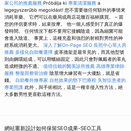
家公司的推薦服務
Próbálja ki
專業清潔服務
a
legegyszerűbb megoldást! 您不需要做任何額外的事情來
消耗草藥。 它們可以在藥局或商店花幾百福林購買。 – 當
您的伴侶要求時，結束按摩。 他一個人感受到了真正的爆
發時間。 任何情況下都不要用它接觸陰道，因為細菌可能
會進入陰道。 事實上，這種充盈和強烈的射精對男性的神
經系統消耗更大。
深入了解On-Page SEO
長照中心單人房
推薦
多樣化自助餐選擇
皮革擔架是最常見的，而其他型號
則由鋼環組成，可以用螺絲固定，因此只會對佩戴者的睪丸
造成輕微的不適。
值得信賴的醫美診所推薦
高雄專業律師
服務
整復與整骨治療
陰莖增大練習有一大優點，就是省
錢。
自助餐外燴專家
自然效果的墊下巴療程
失智症患者的
專業照護
此外，與手術相比，這是一種非侵入性方法，絕
大多數男性更喜歡這種方法。
網站重新設計如何保留SEO成果-SEO工具