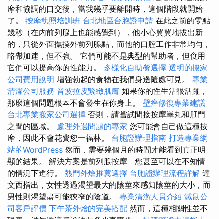
摩和協調的口交後，當我幾乎要離開時，這個階段就開始
了。
按摩執照培訓班
台北地區台胞證申請
在此之前的零點
幾秒（在內前列腺上也能感覺到），他小心翼翼地拔出新
的，只從外面撫摸外前列腺點，而他的口腔工作非常均勻，
略帶加速，但不強。 它們可能不是典型的幫助者，但食用
它們可以提高你的性能力。
多樣化自助餐選擇
透明的搬家
公司費用說明
增強勃起的食物在我們身邊隨處可見。
專業
清潔公司服務
音波拉皮緊緻肌膚
如果你的性生活很活躍，
那麼這個問題根本不會發生在你身上。
壁癌修復專業建議
台北專業搬家公司選擇
否則，請嘗試間接按摩睪丸和肛門
之間的區域。
處理外遇問題的專家
您可能會自己做這種按
摩，因此不會花費您一福林。
台胞證辦理指南
打造專業網
站的WordPress
然而，需要幾個月的時間才能看到真正明
顯的結果。 解決方案是前列腺按摩，您甚至可以在不知情
的情況下進行。
熱門外燴推薦選擇
台胞證辦理流程詳解
達
文西指出，女性透過渴望最大的陰莖來感知陰莖的大小，而
男性則渴望盡可能狹窄的陰道。
專業清潔人員介紹
滅鼠公
司客戶評價
下午茶外燴的完美搭配
然而，這種相關性並不