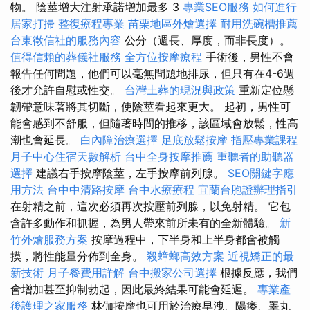
物。 陰莖增大注射承諾增加最多 3
專業SEO服務
如何進行
居家打掃
整復療程專業
苗栗地區外燴選擇
耐用洗碗槽推薦
台東徵信社的服務內容
公分（週長、厚度，而非長度）。
值得信賴的葬儀社服務
全方位按摩療程
手術後，男性不會
報告任何問題，他們可以毫無問題地排尿，但只有在4-6週
後才允許自慰或性交。
台灣土葬的現況與政策
重新定位懸
韌帶意味著將其切斷，使陰莖看起來更大。 起初，男性可
能會感到不舒服，但隨著時間的推移，該區域會放鬆，性高
潮也會延長。
白內障治療選擇
足底放鬆按摩
指壓專業課程
月子中心住宿天數解析
台中全身按摩推薦
重聽者的助聽器
選擇
建議右手按摩陰莖，左手按摩前列腺。
SEO關鍵字應
用方法
台中中清路按摩
台中水療療程
宜蘭台胞證辦理指引
在射精之前，這次必須再次按壓前列腺，以免射精。 它包
含許多動作和抓握，為男人帶來前所未有的全新體驗。
新
竹外燴服務方案
按摩過程中，下半身和上半身都會被觸
摸，將性能量分佈到全身。
殺蟑螂高效方案
近視矯正的最
新技術
月子餐費用詳解
台中搬家公司選擇
根據反應，我們
會增加甚至抑制勃起，因此最終結果可能會延遲。
專業產
後護理之家服務
林伽按摩也可用於治療早洩、陽痿、睪丸