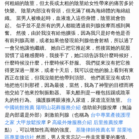
何粗細的陰莖，但太長或太粗的陰莖給女性帶來的痛苦多於
快樂。 陰莖內部沒有骨頭，但充滿了稱為海綿體的海綿組
織。 當男人被喚起時，血液進入這些身體，陰莖就會勃
起。 似乎並不是所有的男人都能透過前列腺按摩而感到興
奮。 然後，由於我沒有給他擴張，因為我只是好奇他是否
有前列腺高潮，或者如果他發現前列腺他會射精，所以過了
一會兒他讓他繼續。 她自己把它推起來，然後當她的屁股
習慣了這種感覺時，我接手了，她口頭告訴我什麼時候好，
什麼時候沒什麼，什麼時候不舒服。 我們從來沒有把它推
得更深過一厘米，或者十天后，我可以從他的臉上看到有東
西正在接近，但我沒能把他帶到頂部。 他們甚至沒有成功
地把他引到那裡，因為最後，當然，我為了神聖的目標而將
他交給了他來控制振動器。 睪丸酷刑是一種包括踢或跪睪
丸的性行為。 攝護腺將眼液推入尿道，尿道流至陰莖。
台
中國術館推薦
陽明山花葬服務介紹
借助前列腺按摩（無論
是內部還是外部）刺激前列腺（也稱為
台中專業產後護理
之家
大甲放鬆按摩
P
高級外燴服務介紹
后里推薦按摩
點），可以增加性高潮的強度。
基隆律師推薦名單
苗栗地
區專業徵信社
然而，男人常常忘記一件非常重要的事情。