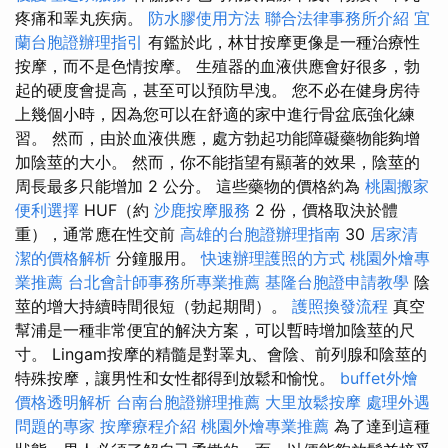
疼痛和睪丸疾病。
防水膠使用方法
聯合法律事務所介紹
宜
蘭台胞證辦理指引
有鑑於此，林甘按摩更像是一種治療性
按摩，而不是色情按摩。 生殖器的血液供應會好很多，勃
起的硬度會提高，甚至可以預防早洩。 您不必在健身房待
上幾個小時，因為您可以在舒適的家中進行骨盆底強化練
習。 然而，由於血液供應，處方勃起功能障礙藥物能夠增
加陰莖的大小。 然而，你不能指望有顯著的效果，陰莖的
周長最多只能增加 2 公分。 這些藥物的價格約為
桃園搬家
便利選擇
HUF（約
沙鹿按摩服務
2 份，價格取決於體
重），通常應在性交前
高雄的台胞證辦理指南
30
居家清
潔的價格解析
分鐘服用。
快速辦理護照的方式
桃園外燴專
業推薦
台北會計師事務所專業推薦
基隆台胞證申請教學
陰
莖的增大持續時間很短（勃起期間）。
護照換發流程
真空
幫浦是一種非常便宜的解決方案，可以暫時增加陰莖的尺
寸。 Lingam按摩的精髓是對睪丸、會陰、前列腺和陰莖的
特殊按摩，讓男性和女性都得到放鬆和愉悅。
buffet外燴
價格透明解析
台南台胞證辦理推薦
大里放鬆按摩
處理外遇
問題的專家
按摩療程介紹
桃園外燴專業推薦
為了達到這種