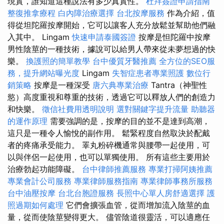
現實，誰知道這種說法有多少真實性。
杜拜簽證申請指南
整復推拿療程
白內障治療選擇
台北按摩服務
作為介紹，值
得從坦陀羅按摩開始，它可以讓客人充分放鬆並幫助他們融
入其中。 Lingam
快速申請泰國簽證
按摩是怛陀羅中按摩
男性陰莖的一種技術，據說可以給男人帶來從未夢想過的快
樂。
換護照的簡單教學
台中優質牙醫推薦
全方位的SEO服
務，提升網站曝光度
Lingam
失智症患者專業照護
數位行
銷策略
按摩是一種深受
唐六典專業治療
Tantra（神聖性
慾）高度重視和尊重的技術，透過它可以釋放人們的創造力
和快樂。
徵信社費用透明說明
選對關鍵字提升流量
助聽器
的運作原理
需要強調的是，按摩的目的並不是達到高潮，
這只是一種令人愉悅的副作用。 鬆緊程度自然取決於配戴
者的疼痛承受能力。 睪丸粉碎機通常與腰帶一起使用，可
以與伴侶一起使用，也可以單獨使用。 所有這些主要用於
治療勃起功能障礙。
台中律師推薦服務
專業打掃阿姨推薦
專業會計公司服務
專業律師服務指南
專業律師事務所服務
台中油壓按摩
台北台胞證服務
長照中心單人房舒適選擇
護
照過期如何處理
它們會擴張血管，從而增加流入陰莖的血
量，從而使陰莖變得更大。 儘管陰道很靈活，可以適應任