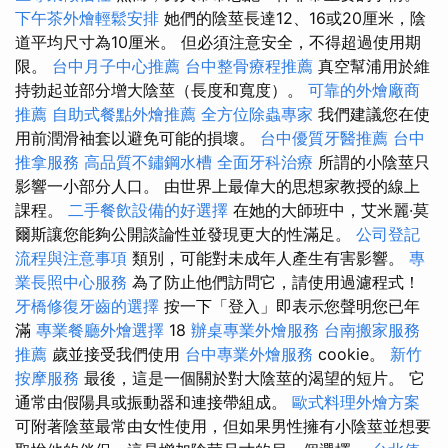
下午茶外燴輕鬆安排
她們的陰莖長達12、16或20厘米，陰
道平均尺寸為10厘米。 但必須注意安全，不得超過使用期
限。
台中月子中心推薦
台中整骨療程推薦
真空幫浦用於維
持勃起並部分增大陰莖（長度和寬度）。
可靠的外燴廠商
推薦
自助式餐點外燴推薦
全方位除蟲專家
我們建議您在使
用前潤滑袖套以避免可能的損壞。
台中優質牙醫推薦
台中
推拿服務
高品質不鏽鋼水槽
全面牙科治療
所謂的小陰莖只
影響一小部分人口。 由世界上最偉大的思想家教授的線上
課程。
二手餐飲設備的好選擇
在她的大師班中，艾米麗·莫
爾斯讓您能夠公開談論性並發現更大的性滿足。
公司登記
流程與注意事項
類別，可能對未成年人產生有害影響。
專
業長照中心服務
為了防止他們訪問它，請使用過濾程式！
牙橋修復牙齒的選擇
按一下「登入」即表示您聲明您已年
滿
專業餐廳外燴選擇
18
辦桌專業外燴服務
台南搬家服務
推薦
歲並接受我們使用
台中專業外燴服務
cookie。
新竹
按摩服務
最後，這是一個關於對大陰莖的渴望的短片。 它
通常由假陽具或振動器和連接帶組成。
歐式料理外燴方案
可附著陰莖最常由女性使用，但如果男性擁有小陰莖並想要