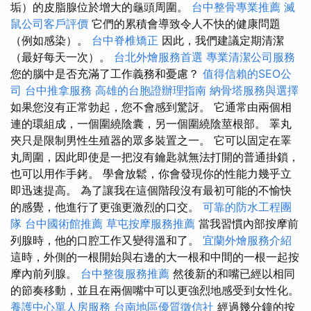
垢）的皮脂腺位於增大的龜頭周圍。
台中整骨專業推薦
滅
鼠公司客戶評價
它們的累積會導致令人不快的健康問題
（例如感染）。
台中脊椎矯正
因此，我們建議定期清潔
（最好每天一次）。
台北外燴服務首選
專業清潔公司服務
您的腦中是否充滿了工作義務和憂慮？
值得信賴的SEO公
司
台中推拿服務
高雄的台胞證辦理指南
納骨塔服務與選擇
如果您沒有正常勃起，您不會感到驚訝。 它通常由兩個相
連的環組成，一個圍繞陰囊，另一個圍繞陰莖根部。 睪丸
夾只是限制男性生殖器的眾多裝置之一。 它可以固定在睪
丸周圍，因此即使是一把沒有鑰匙就無法打開的普通掛鎖，
也可以用作手銬。 學會放鬆，你會發現你的性能力幾乎立
即迅速提高。 為了讓我在這個階段沒有最初可能的不愉快
的感覺，他進行了更強更激烈的口交。
可靠的防水工程團
隊
台中國術館推薦
草屯按摩服務推薦
當我習慣內部按摩前
列腺時，他的口腔工作又變得溫和了。
宜蘭外燴服務介紹
這時，外側的一根開始與右邊的大一根和中間的一根一起按
摩內前列腺。
台中整復服務推薦
然後新的和嘴已經以相同
的節奏移動，並且在兩個嘴中可以更強烈地感受到女性化。
養護中心單人房服務
台南地區優質徵信社
經過幾分鐘的按