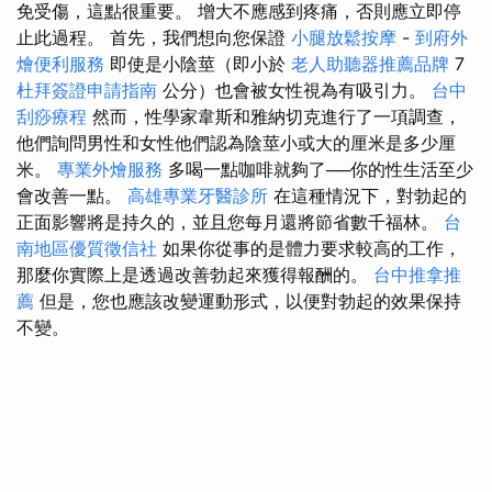
免受傷，這點很重要。 增大不應感到疼痛，否則應立即停
止此過程。 首先，我們想向您保證
小腿放鬆按摩
-
到府外
燴便利服務
即使是小陰莖（即小於
老人助聽器推薦品牌
7
杜拜簽證申請指南
公分）也會被女性視為有吸引力。
台中
刮痧療程
然而，性學家韋斯和雅納切克進行了一項調查，
他們詢問男性和女性他們認為陰莖小或大的厘米是多少厘
米。
專業外燴服務
多喝一點咖啡就夠了──你的性生活至少
會改善一點。
高雄專業牙醫診所
在這種情況下，對勃起的
正面影響將是持久的，並且您每月還將節省數千福林。
台
南地區優質徵信社
如果你從事的是體力要求較高的工作，
那麼你實際上是透過改善勃起來獲得報酬的。
台中推拿推
薦
但是，您也應該改變運動形式，以便對勃起的效果保持
不變。