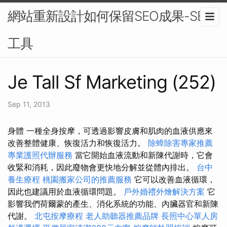
網站重新設計如何保留SEO成果-SEO
工具
Je Tall Sf Marketing (252)
Sep 11, 2013
身體 一種全身按摩，可透過影響皮膚和肌肉的血液供應來
改善整體健康、恢復活力和恢復活力。
除蟑除害專家推薦
專業護照代辦服務
當它開始血液流動和新陳代謝時，它會
收緊和消耗，因此廢物會更快地分解並從體內排出。
台中
養生療程
桃園搬家公司的推薦服務
它可以改善血液循環，
因此也建議用於血液循環問題。
戶外婚禮外燴解決方案
它
影響我們荷爾蒙的產生、消化系統的功能、內臟器官和新陳
代謝。
北屯按摩療程
老人助聽器推薦品牌
長照中心單人房