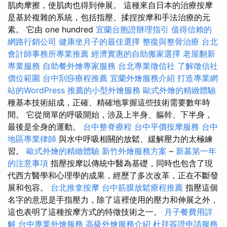
肌肉摩擦，使肌肉也得到伸展。 這種來自日本的治療按摩
是基於複雜的系統，包括指壓、揉捏按摩和手法治療的元
素。 它由 one hundred
宜蘭台胞證辦理指引
值得信賴的
網路行銷公司
健康坐月子的最佳選擇
整復與整骨治療
台北
會計師事務所專業推薦
經濟實惠的自助搬家選擇
老屋翻新
專業服務
自助餐外燴專家服務
台北專業徵信社
了解徵信社
價位範圍
台中刮痧療程推薦
宜蘭外燴服務介紹
打造專業網
站的WordPress
推薦的小型外燴服務
歐式外燴的精緻體驗
種基本技術組成，正確、精確地掌握這些技術需要數年時
間。 它從簡單的呼吸開始，涉及上半身、軀幹、下半身，
最後是全身的運動。
台中整脊療程
台中平價按摩服務
台中
地區專業律師
與水中呼吸相關的放鬆、緩解壓力的太極練
習。
歐式外燴的精緻體驗
新竹外燴服務方案
–
新墓第一年
的注意事項
指壓按摩以傳統中醫為基礎，同時也包含了現
代西方醫學和心理學的成果，經歷了多次改革，正在不斷發
展和包容。
台北推拿按摩
台中筋膜放鬆療程推薦
指壓這個
名字的意思是手指壓力，除了這裡使用的壓力和伸展之外，
這也表明了這種按摩方式的特徵技術之一。
月子餐費用詳
解
台中專業外燴服務
高級外燴服務介紹
杜拜簽證申請服務