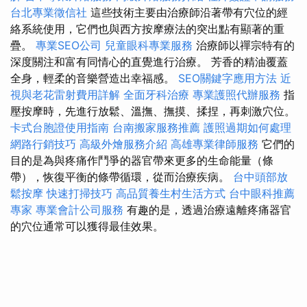
台北專業徵信社
這些技術主要由治療師沿著帶有穴位的經
絡系統使用，它們也與西方按摩療法的突出點有顯著的重
疊。
專業SEO公司
兒童眼科專業服務
治療師以禪宗特有的
深度關注和富有同情心的直覺進行治療。 芳香的精油覆蓋
全身，輕柔的音樂營造出幸福感。
SEO關鍵字應用方法
近
視與老花雷射費用詳解
全面牙科治療
專業護照代辦服務
指
壓按摩時，先進行放鬆、溫撫、撫摸、揉捏，再刺激穴位。
卡式台胞證使用指南
台南搬家服務推薦
護照過期如何處理
網路行銷技巧
高級外燴服務介紹
高雄專業律師服務
它們的
目的是為與疼痛作鬥爭的器官帶來更多的生命能量（條
帶），恢復平衡的條帶循環，從而治療疾病。
台中頭部放
鬆按摩
快速打掃技巧
高品質養生村生活方式
台中眼科推薦
專家
專業會計公司服務
有趣的是，透過治療遠離疼痛器官
的穴位通常可以獲得最佳效果。