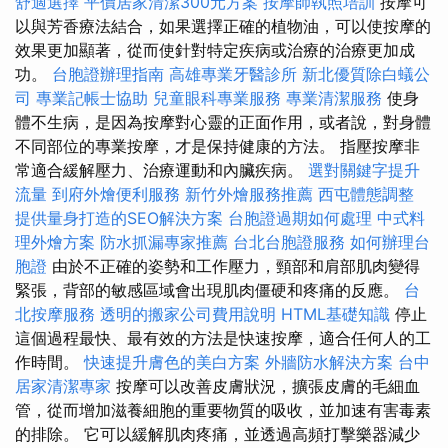
舒適選擇
平價居家清潔300元方案
按摩師執照培訓
按摩可
以與芳香療法結合，如果選擇正確的植物油，可以使按摩的
效果更加顯著，從而使針對特定疾病或治療的治療更加成
功。
台胞證辦理指南
高雄專業牙醫診所
新北優質除白蟻公
司
專業記帳士協助
兒童眼科專業服務
專業清潔服務
使身
體不生病，是因為按摩對心靈的正面作用，或者說，對身體
不同部位的專業按摩，才是保持健康的方法。 指壓按摩非
常適合緩解壓力、治療運動和內臟疾病。
選對關鍵字提升
流量
到府外燴便利服務
新竹外燴服務推薦
西屯體態調整
提供量身打造的SEO解決方案
台胞證過期如何處理
中式料
理外燴方案
防水抓漏專家推薦
台北台胞證服務
如何辦理台
胞證
由於不正確的姿勢和工作壓力，頸部和肩部肌肉變得
緊張，背部的敏感區域會出現肌肉僵硬和疼痛的反應。
台
北按摩服務
透明的搬家公司費用說明
HTML基礎知識
停止
這個過程最快、最有效的方法是快速按摩，適合任何人的工
作時間。
快速提升膚色的美白方案
外牆防水解決方案
台中
居家清潔專家
按摩可以改善皮膚狀況，擴張皮膚的毛細血
管，從而增加滋養細胞的重要物質的吸收，並加速有害毒素
的排除。 它可以緩解肌肉疼痛，並透過高頻打擊樂器減少