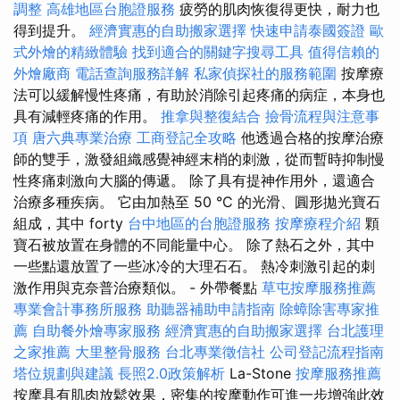
調整
高雄地區台胞證服務
疲勞的肌肉恢復得更快，耐力也
得到提升。
經濟實惠的自助搬家選擇
快速申請泰國簽證
歐
式外燴的精緻體驗
找到適合的關鍵字搜尋工具
值得信賴的
外燴廠商
電話查詢服務詳解
私家偵探社的服務範圍
按摩療
法可以緩解慢性疼痛，有助於消除引起疼痛的病症，本身也
具有減輕疼痛的作用。
推拿與整復結合
撿骨流程與注意事
項
唐六典專業治療
工商登記全攻略
他透過合格的按摩治療
師的雙手，激發組織感覺神經末梢的刺激，從而暫時抑制慢
性疼痛刺激向大腦的傳遞。 除了具有提神作用外，還適合
治療多種疾病。 它由加熱至 50 °C 的光滑、圓形拋光寶石
組成，其中 forty
台中地區的台胞證服務
按摩療程介紹
顆
寶石被放置在身體的不同能量中心。 除了熱石之外，其中
一些點還放置了一些冰冷的大理石石。 熱冷刺激引起的刺
激作用與克奈普治療類似。 - 外帶餐點
草屯按摩服務推薦
專業會計事務所服務
助聽器補助申請指南
除蟑除害專家推
薦
自助餐外燴專家服務
經濟實惠的自助搬家選擇
台北護理
之家推薦
大里整骨服務
台北專業徵信社
公司登記流程指南
塔位規劃與建議
長照2.0政策解析
La-Stone
按摩服務推薦
按摩具有肌肉放鬆效果，密集的按摩動作可進一步增強此效