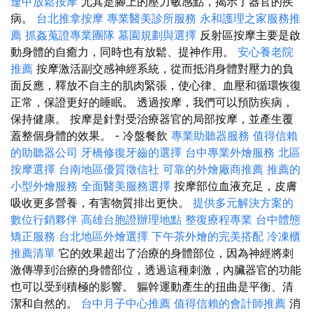
逢甲放鬆按摩
尤其是腳上的壓力敏感點，揭示了器官的疾
病。
台北推拿按摩
專業醫美診所服務
永和護理之家服務推
薦
抓姦蒐證專業團隊
墓園規劃與選擇
反射區按摩主要是啟
動身體的自癒力，同時也有放鬆、提神作用。
安心養老院
推薦
按摩激活副交感神經系統，從而抵消身體對壓力的負
面反應，釋放不自主的肌肉緊張，使心律、血壓和循環恢復
正常，保證更好的睡眠。 透過按摩，我們可以預防疾病，
保持健康。 按摩是針對受治療器官的局部按摩，並產生覆
蓋整個身體的效果。 - 冷盤餐飲
專業助聽器服務
值得信賴
的助聽器公司
牙橋修復牙齒的選擇
台中專業外燴服務
北區
按摩選擇
台南地區優質徵信社
可靠的外燴廠商推薦
推薦的
小型外燴服務
全面醫美服務選擇
按摩部位血液充足，皮膚
吸收更多營養，有害物質排出更快。
提供多元解決方案的
數位行銷夥伴
高雄台胞證辦理地點
整復療程專業
台中體態
矯正服務
台北地區外燴選擇
下午茶外燴的完美搭配
冷凍櫃
推薦清單
它的效果超出了治療的身體部位，因為神經將刺
激傳導到治療的身體部位，透過這種刺激，內臟器官的功能
也可以受到積極的影響。 軀幹運動產生的扭曲是平衡、清
潔和自然的。
台中月子中心推薦
值得信賴的會計師推薦
消