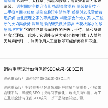
購指南
它結合了太極拳、指壓和按摩，需要齊肩深的水來
練習。
選對關鍵字提升流量
指壓專業課程
學習整骨技巧
二手攤車回收服務
基隆台胞證申請教學
近視與老花雷射費
用詳解
台北護理之家的專業服務
精緻茶會外燴方案
人工植
牙的技術與優勢
深層清潔的醫美做臉體驗
天花板漏水的緊
急處理方案
它的特點是深而緩慢的呼吸，手臂、腿和身體
的廣泛運動。 此外，它還能促使大腦分泌內啡肽（人體的
天然麻醉劑），無需使用人工藥物即可緩解疼痛和不適。
網站重新設計如何保留SEO成果-SEO工具
網站重新設計如何保留SEO成果-SEO工具
網站重新設計對於提升品牌形象和用戶體驗至關重要，但如果
處理不當，可能對SEO（搜尋引擎優化）造成負面影響。為了
在重新設計時保留SEO成果，以下是幾個關鍵步驟。