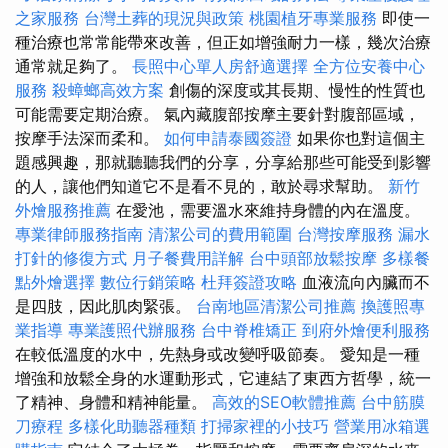
之家服務
台灣土葬的現況與政策
桃園植牙專業服務
即使一
種治療也常常能帶來改善，但正如增強耐力一樣，幾次治療
通常就足夠了。
長照中心單人房舒適選擇
全方位安養中心
服務
殺蟑螂高效方案
創傷的深度或其長期、慢性的性質也
可能需要定期治療。 氣內藏腹部按摩主要針對腹部區域，
按摩手法深而柔和。
如何申請泰國簽證
如果你也對這個主
題感興趣，那就聽聽我們的分享，分享給那些可能受到影響
的人，讓他們知道它不是看不見的，敢於尋求幫助。
新竹
外燴服務推薦
在愛池，需要溫水來維持身體的內在溫度。
專業律師服務指南
清潔公司的費用範圍
台灣按摩服務
漏水
打針的修復方式
月子餐費用詳解
台中頭部放鬆按摩
多樣餐
點外燴選擇
數位行銷策略
杜拜簽證攻略
血液流向內臟而不
是四肢，因此肌肉緊張。
台南地區清潔公司推薦
換護照專
業指導
專業護照代辦服務
台中脊椎矯正
到府外燴便利服務
在較低溫度的水中，先熱身或改變呼吸節奏。 愛知是一種
增強和放鬆全身的水運動形式，它連結了東西方哲學，統一
了精神、身體和精神能量。
高效的SEO軟體推薦
台中筋膜
刀療程
多樣化助聽器種類
打掃家裡的小技巧
營業用冰箱選