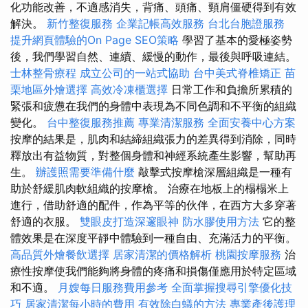
化功能改善，不適感消失，背痛、頭痛、頸肩僵硬得到有效
解決。
新竹整復服務
企業記帳高效服務
台北台胞證服務
提升網頁體驗的On Page SEO策略
學習了基本的愛極姿勢
後，我們學習自然、連續、緩慢的動作，最後與呼吸連結。
士林整骨療程
成立公司的一站式協助
台中美式脊椎矯正
苗
栗地區外燴選擇
高效冷凍櫃選擇
日常工作和負擔所累積的
緊張和疲憊在我們的身體中表現為不同色調和不平衡的組織
變化。
台中整復服務推薦
專業清潔服務
全面安養中心方案
按摩的結果是，肌肉和結締組織張力的差異得到消除，同時
釋放出有益物質，對整個身體和神經系統產生影響，幫助再
生。
辦護照需要準備什麼
敲擊式按摩槍深層組織是一種有
助於舒緩肌肉軟組織的按摩槍。 治療在地板上的榻榻米上
進行，借助舒適的配件，作為平等的伙伴，在西方大多穿著
舒適的衣服。
雙眼皮打造深邃眼神
防水膠使用方法
它的整
體效果是在深度平靜中體驗到一種自由、充滿活力的平衡。
高品質外燴餐飲選擇
居家清潔的價格解析
桃園按摩服務
治
療性按摩使我們能夠將身體的疼痛和損傷僅應用於特定區域
和不適。
月嫂每日服務費用參考
全面掌握搜尋引擎優化技
巧
居家清潔每小時的費用
有效除白蟻的方法
專業產後護理