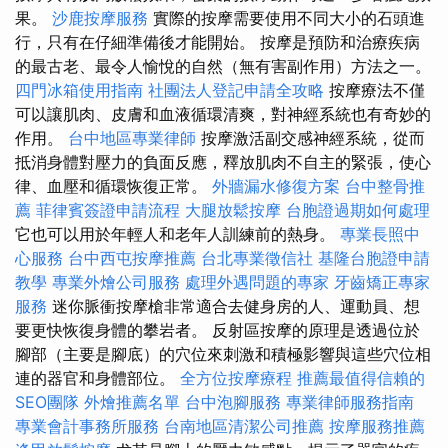
果。
沙鹿按摩服務
實際的按摩需要使用不同大小的石頭進
行，只有在仔細準備後才能開始。 按摩是預防和治療疾病
的最古老、最令人愉悅的自然（無有害副作用）方法之一。
四門冰箱使用指南
社團法人登記申請全攻略
按摩療法不僅
可以讓肌肉、皮膚和血液循環清爽，對神經系統也有奇妙的
作用。
台中地區專業律師
按摩激活副交感神經系統，從而
抵消身體對壓力的負面反應，釋放肌肉不自主的緊張，使心
律、血壓和循環恢復正常。
外牆漏水修復方案
台中整骨推
薦
菲律賓簽證申請流程
大腿放鬆按摩
台胞證過期如何處理
它也可以用於年輕人和老年人訓練前的熱身。
專業長照中
心服務
台中西屯按摩推薦
台北專業徵信社
基隆台胞證申請
教學
專業外燴公司服務
處理外遇問題的專家
牙齒矯正專家
服務
迷你脈衝按摩槍非常適合去健身房的人、運動員、想
要更快恢復身體的攀岩者。 反射區按摩的原理是透過位於
腳部（主要是腳底）的穴位來刺激和積極影響與這些穴位相
連的器官和身體部位。
全方位按摩療程
推薦最值得信賴的
SEO團隊
外燴推薦名單
台中泡腳服務
專業律師服務指南
專業會計事務所服務
台南地區清潔公司推薦
按摩服務推薦