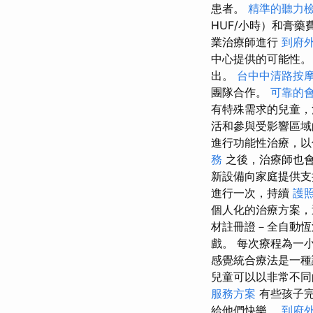
患者。
精準的聽力
HUF/小時）和膏藥費
業治療師進行
到府
中心提供的可能性。
出。
台中中清路按
團隊合作。
可靠的
有特殊需求的兒童，
活和參與受影響區域
進行功能性治療，以
務
之後，治療師也會
新設備向家庭提供
進行一次，持續
護
個人化的治療方案，
材註冊證－全自動恆
戲。 每次療程為一小
感覺統合療法是一種
兒童可以以非常不同
服務方案
有些孩子完
給他們快樂。
到府