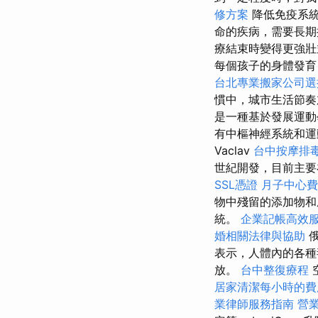
修方案
降低免疫系
命的疾病，需要長期
療結束時變得更強
每個孩子的身體發育
台北專業搬家公司選
慣中，城市生活節奏
是一種基於發展運動
有中樞神經系統和
Vaclav
台中按摩排
世紀開發，目前主要
SSL憑證
月子中心費
物中殘留的添加物
統。
企業記帳高效
婚相關法律與協助
俄
表示，人體內的各種
放。
台中整復療程
居家清潔每小時的費
業律師服務指南
營