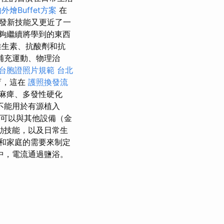
外燴Buffet方案
在
發新技能又更近了一
夠繼續將學到的東西
維生素、抗酸劑和抗
補充運動、物理治
台胞證照片規範
台北
育，這在
護照換發流
麻痺、多發性硬化
不能用於有源植入
可以與其他設備（金
動技能，以及日常生
和家庭的需要來制定
中，電流通過鹽浴。