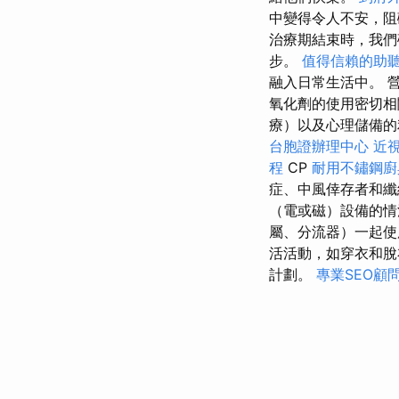
中變得令人不安，阻
治療期結束時，我們
步。
值得信賴的助
融入日常生活中。 
氧化劑的使用密切
療）以及心理儲備
台胞證辦理中心
近
程
CP
耐用不鏽鋼廚
症、中風倖存者和纖
（電或磁）設備的
屬、分流器）一起
活活動，如穿衣和
計劃。
專業SEO顧