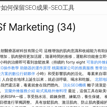
如何保留SEO成果-SEO工具
 Sf Marketing (34)
皇朝醫療器材科技有限公司 這種增強的肌肉意識和收縮能力有助
增加，肌肉變得更加活躍，隨著時間的推移，運動和功能會立即
小時的治療即可看到放鬆效果（持續約 forty eight
可靠的外燴
 SEO操作教學
助聽器的運作原理
桃園搬家公司的推薦服務
整脊治
決方案的數位行銷夥伴
小時）和受影響肌肉的活化。 毒素來自環
薦
人自從在地球上誕生以來，就必須呼吸、喝水和吃飯。
北部地
果我們還活著，毒素就會在我們體內。
頂尖SEO機構
離子清潔是
具。
宜蘭外燴服務介紹
歐式風格外燴料理
最近，這個工具在歐美
的和SPA一樣，享受熱水浴、鍛鍊身體、練氣功，養生保健。 
目標進行單獨調整。 具有放鬆肌肉、激活肌肉、防止肌肉萎縮的