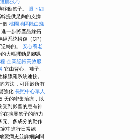
選購技巧
地移動孩子。
眼下細
軀幹提供足夠的支撐
一個
桃園地區除白蟻
，進一步將產品線拓
經系統損傷（CP）
可逆轉的。
安心養老
勢的大幅擺動是腳踝
療程
企業記帳高效服
構
它由背心、褲子、
性橡膠繩系統連接。
效的方法，可用於所有
現場強化
長照中心單人
5 天的密集治療，以
接受到影響的患有神
旨在擴展孩子的能力
多元、多成分的動作
在家中進行日常練
繪製病史並詳細詢問