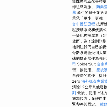
慢性疼痛並改善特定
締組織刺激。
商業
薦
產生的離子穿過
秉承「更小、更強」的
台中撥筋療程
按摩槍
壓按摩系統和便攜式
手提肌肉按摩器（即
然而，為了達到預期
地關注我們自己的
骨骼系統會受到大
殊的矯正器作為強化治
司
SpiderSuit
台南
習）後使用。
產後
自停滯的糞便；從肝
zero
海外抓姦專業
清除1.2公斤其他
劃
最後，使用上述方
施加拉力，允許自
緊帶將其固定。
離