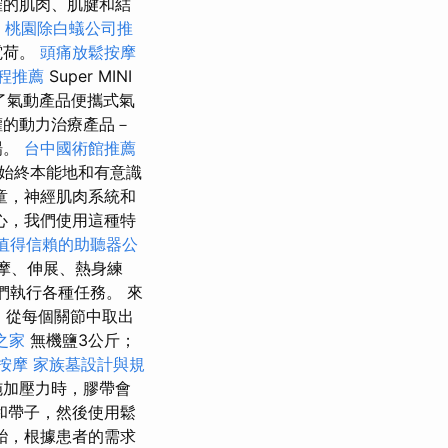
確的肌肉、肌腱和結
e
桃園除白蟻公司推
電荷。
頭痛放鬆按摩
程推薦
Super MINI
出了氣動產品便攜式氣
權的動力治療產品－
場。
台中國術館推薦
始終本能地和有意識
童，神經肌肉系統和
心，我們使用這種特
值得信賴的助聽器公
摩、伸展、熱身練
他們執行各種任務。 來
；從每個關節中取出
之家
無機鹽3公斤；
按摩
家族墓設計與規
施加壓力時，膠帶會
和帶子，然後使用鬆
胎，根據患者的需求