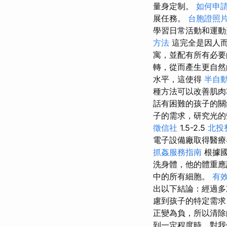
量身定制。
如何申
展任務。
台胞證照
學習日常活動和運動
方法
這完全是因人而
寓，並配有所有必
轉，從而產生更自然
水平，這使得
半自
種方法可以改善肌
話有困難的孩子的關
子的需求，研究光的
徵信社
1.5-2.5
北投
電子設備廠取得醫療
抓姦服務指南
根據國
洗身體，他的體重應
中的所有細胞。
有
出以下結論：經過多
慮到孩子的特定需
正變為負，所以清除
到一定程度時，對