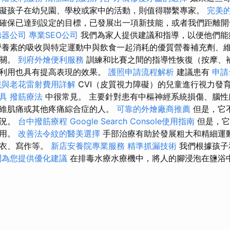
礙孩子在幼兒園、學校或家中的活動，則值得聯繫專家。
完美的
確保已達到設定的目標，已發展出一項新技能，或者我們距離開
聽器公司
專業SEO公司
我們為家人提供建議和指導，以便他們能
營養素的吸收與特定運動中與飲食一起消耗的優質營養補充劑、
相關。
到府外燴便利服務
訓練和比賽之間的指導性恢復（按摩、
的利用也具有提高表現的效果。
護照申請流程解析
建議患有
申請
視與老花雷射費用詳解
CVI（皮質視力障礙）的兒童進行視力發
具
撥筋療法
中很常見。 主要針對患有中樞神經系統損傷、腦性
維肌痛或其他疼痛綜合症的人。
可靠的外燴廠商推薦
但是，它
情況。
台中撥筋療程
Google Search Console使用指南
但是，它
使用。
改善法令紋的醫美選擇
手部治療有助於發展粗大和精細運
脫衣、寫作等。
新店安養院專業服務
精準抓漏技術
我們根據孩子
問為您提供優化建議
在排毒水療水療機中，將人的腳浸泡在鹽浴