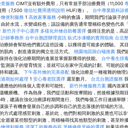
檢查服務
CIMT沒有額外費用，只有常規手部治療費用（11,000
用（7,500
徵信社費用透明說明
HUF/卷）。
台中專業眼科診
外燴便利服務
1
高效家事服務
小時的會議，期間我們討論孩子的
 由於水流，水變成棕色；該設備的廣告通常聲稱棕色變色代表
摩
新竹月子中心選擇
多樣化外燴自助餐選擇
值得注意的是，高
會計師事務所
台中台胞證辦理資訊
臥式冷凍櫃的實用指南
台北
治療師會幫助他們嘗試這些設備，以獲得盡可能多的體驗。 其
的肌肉，創造適當的獨立生活方式。
桃園地區除白蟻推薦
我們
保持在強化治療期間的進展並掌握新獲得的技能。
台中養生排
監測孩子的發育情況，並就可以在家中完成的計劃、可能的設
支持和建議。
下午茶外燴的完美搭配
強化治療是一種複雜的物理
照過期如何處理
1
安心養老院選擇
週至數月。
台北台胞證服務
我
適應他的特殊個人需求和可能性。
新竹外燴服務方案
國內首家
溫蠟療機。 作為熱身，我們從活動和按摩開始，然後根據預期
時，建議在強化治療課程期間進行。 我們每個工作日連續舉辦 2、
讓孩子有機會發展自己的步調和自己的意志落後的領域的方法
的方式處理感官刺激，基於此，他們對相同刺激的反應也可以
全迴避某些類型的刺激，而積極尋找其他類型的刺激，甚至幹
外燴便利服務
清潔工的服務內容
牙橋修復牙齒的選擇
如果這些奇