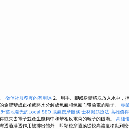
素。
徵信社服務真的有用嗎
2、用手、腳或身體將塊放入水中，
的金屬變成正極或將水分解成氧氣和氫氣而帶負電的離子。
專
升當地曝光的Local SEO
脹氣按摩服務
士林撥筋療法
高雄值得
得或失去電子並產生能夠中和帶相反電荷的粒子的磁場。
高雄
膚透過滲透作用被排出體外，即顆粒穿過膜從較高濃度移動到較