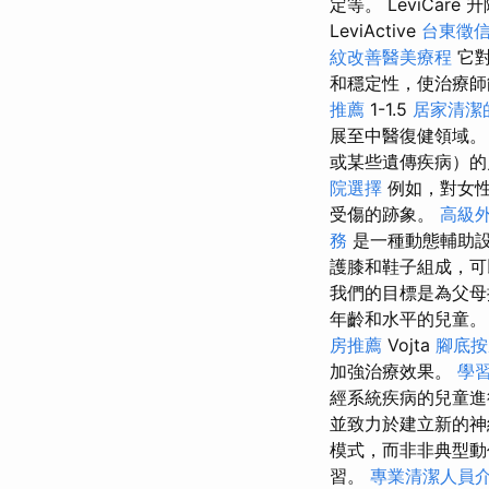
定等。 LeviCa
LeviActive
台東徵
紋改善醫美療程
它對
和穩定性，使治療
推薦
1-1.5
居家清潔
展至中醫復健領域
或某些遺傳疾病）的
院選擇
例如，對女性
受傷的跡象。
高級
務
是一種動態輔助
護膝和鞋子組成，
我們的目標是為父母
年齡和水平的兒童
房推薦
Vojta
腳底
加強治療效果。
學
經系統疾病的兒童進
並致力於建立新的
模式，而非非典型動
習。
專業清潔人員