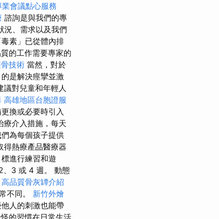
專業會議點心服務
療
諮詢是與我們的專
狀況、需求以及我們
「毒素」已從體內排
品質的工作需要專家的
整骨技術
當然，對於
目的是解決痙攣並激
建議對兒童和年輕人
毒
高雄地區台胞證服
備更換或必要時引入
治療介入措施，每天
們為每個孩子提供
取得熱療產品醫療器
目標進行練習和遊
3 或 4 週。 動態
。
高品質骨灰罈介紹
非常不同。
新竹外燴
擾他人的刺激也能帶
怪的習慣在日常生活