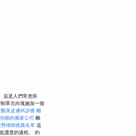
這是人們常患疾
控制單元向塊施加一個
業醫美皮膚科診療
離
信賴的搬家公司
離
優秀律師推薦名單
這
低濃度的過程。 約