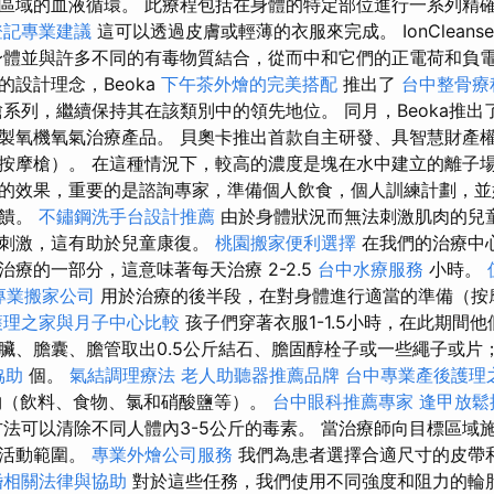
區域的血液循環。 此療程包括在身體的特定部位進行一系列精
登記專業建議
這可以透過皮膚或輕薄的衣服來完成。 IonCleans
身體並與許多不同的有毒物質結合，從而中和它們的正電荷和負
設計理念，Beoka
下午茶外燴的完美搭配
推出了
台中整骨療
系列，繼續保持其在該類別中的領先地位。 同月，Beoka推
製氧機氧氣治療產品。 貝奧卡推出首款自主研發、具智慧財產
按摩槍）。 在這種情況下，較高的濃度是塊在水中建立的離子
的效果，重要的是諮詢專家，準備個人飲食，個人訓練計劃，並
反饋。
不鏽鋼洗手台設計推薦
由於身體狀況而無法刺激肌肉的兒
量刺激，這有助於兒童康復。
桃園搬家便利選擇
在我們的治療中
療的一部分，這意味著每天治療 2-2.5
台中水療服務
小時。
專業搬家公司
用於治療的後半段，在對身體進行適當的準備（按
護理之家與月子中心比較
孩子們穿著衣服1-1.5小時，在此期間
臟、膽囊、膽管取出0.5公斤結石、膽固醇栓子或一些繩子或片
協助
個。
氣結調理療法
老人助聽器推薦品牌
台中專業產後護理
廢物（飲料、食物、氯和硝酸鹽等）。
台中眼科推薦專家
逢甲放鬆
法可以清除不同人體內3-5公斤的毒素。 當治療師向目標區域
由活動範圍。
專業外燴公司服務
我們為患者選擇合適尺寸的皮帶
婚相關法律與協助
對於這些任務，我們使用不同強度和阻力的輪