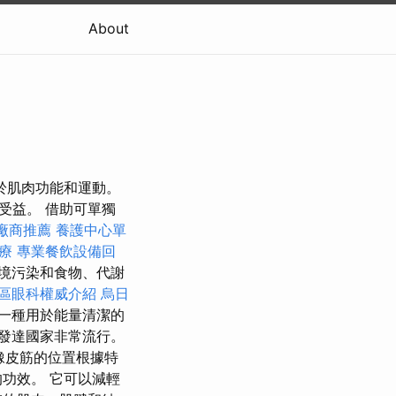
About
於肌肉功能和運動。
受益。 借助可單獨
廠商推薦
養護中心單
療
專業餐飲設備回
境污染和食物、代謝
區眼科權威介紹
烏日
一種用於能量清潔的
發達國家非常流行。
橡皮筋的位置根據特
功效。 它可以減輕