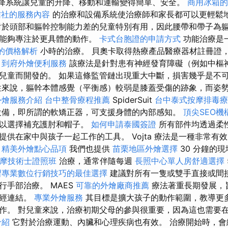
re 升降系統讓兒童的升降、移動和運輸變得簡單、安全。
商用冰箱的
信社的服務內容
的治療和設備系統使治療師和家長都可以更輕鬆
於頭部和軀幹控制能力差的兒童特別有用，因此腰帶和帶子為
師能夠專注於更具體的動作。
卡式台胞證的申請方式
功能治療是
的價格解析
小時的治療。 貝奧卡取得熱療產品醫療器材註冊證
。
到府外燴便利服務
該療法是針對患有神經發育障礙（例如中樞神
兒童而開發的。 如果這條監管鏈出現重大中斷，損害幾乎是不
來說，軀幹本體感覺（平衡感）較弱是膝蓋受傷的跡象，而姿
外燴服務介紹
台中整骨療程推薦
SpiderSuit
台中泰式按摩排毒
設備，即所謂的軟矯正器，可支援身體的內部感知。
頂尖SEO機
可以選擇補充護肘和帽子。
如何申請泰國簽證
所有部件均透過柔
提供在家中與孩子一起工作的工具。 Vojta 療法是一種非常有
。
精美外燴點心品項
我們也提供
苗栗地區外燴選擇
30 分鐘的
按摩技術士證照班
治療，通常伴隨每週
長照中心單人房舒適選擇
習專業數位行銷技巧的最佳選擇
建議對所有一隻或雙手直接或間
行手部治療。 MAES
可靠的外燴廠商推薦
療法著重長期發展，
神經連結。
專業外燴服務
其目標是擴大孩子的動作範圍，教導更
作。 對兒童來說，治療初期父母的參與很重要，因為這也需要
介紹
它對於治療運動、內臟和心理疾病也有效。 治療開始時，會