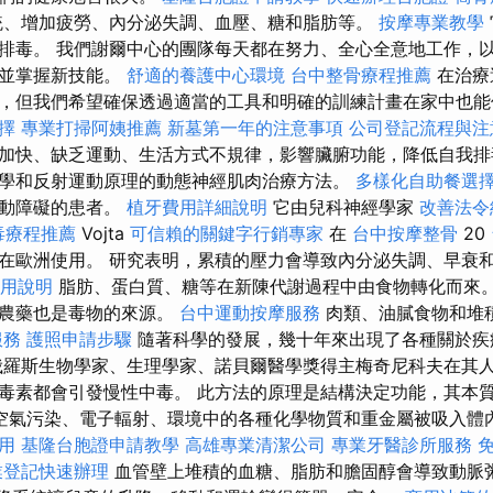
統、增加疲勞、內分泌失調、血壓、糖和脂肪等。
按摩專業教學
排毒。 我們謝爾中心的團隊每天都在努力、全心全意地工作，
壯並掌握新技能。
舒適的養護中心環境
台中整骨療程推薦
在治療
，但我們希望確保透過適當的工具和明確的訓練計畫在家中也能
擇
專業打掃阿姨推薦
新墓第一年的注意事項
公司登記流程與注
加快、缺乏運動、生活方式不規律，影響臟腑功能，降低自我排毒能
學和反射運動原理的動態神經肌肉治療方法。
多樣化自助餐選
運動障礙的患者。
植牙費用詳細說明
它由兒科神經學家
改善法令
毒療程推薦
Vojta
可信賴的關鍵字行銷專家
在
台中按摩整骨
20
在歐洲使用。 研究表明，累積的壓力會導致內分泌失調、早衰
用說明
脂肪、蛋白質、糖等在新陳代謝過程中由食物轉化而來
和農藥也是毒物的來源。
台中運動按摩服務
肉類、油膩食物和堆
服務
護照申請步驟
隨著科學的發展，幾十年來出現了各種關於疾
羅斯生物學家、生理學家、諾貝爾醫學獎得主梅奇尼科夫在其
毒素都會引發慢性中毒。 此方法的原理是結構決定功能，其本
空氣污染、電子輻射、環境中的各種化學物質和重金屬被吸入體
用
基隆台胞證申請教學
高雄專業清潔公司
專業牙醫診所服務
業登記快速辦理
血管壁上堆積的血糖、脂肪和膽固醇會導致動脈