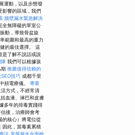
展運動，以及步態發
受影響的區域，我們
薦
牆壁漏水緊急解決
完全無障礙的單室公
振動，導致骨盆旋
的全頻率範圍和最高的重力
健的最佳選擇。 這
程是了解不說話或說
團隊
我們可以根據孩
為期
推薦值得信賴的
SEO技巧
成都千里
－中頻電療儀。
專業
生活方式，不經常清
包括血液、淋巴和皮膚
據多年的排毒實踐得
評估後，治療師會考
場的核心）將電位從
薦
因此，當毒素累積
療法
房屋漏水全面檢