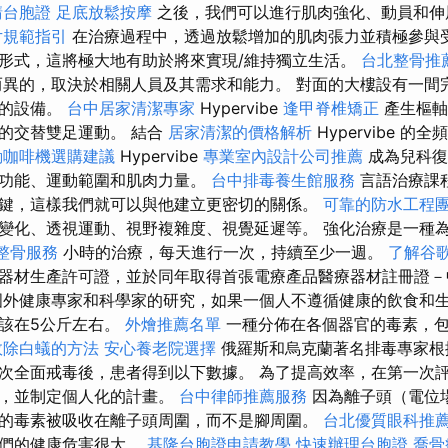
請台胞證
足底放鬆按摩
之後，我們可以進行肌肉強化、動員和伸
片規範指引
在治療過程中，透過放鬆增加的肌肉張力並積極參與
形式，這將極大地有助於將來實現/維持獨立生活。
台北整骨推
異的，取決於相關人員及其需求和能力。 對面的大樓設有一間
要的設備。
台中居家清潔專家
Hypervibe
逢甲脊椎矯正
產生樞軸
的交替雙足運動。 結合
居家清潔的價格解析
Hypervibe 
動咖啡機選購建議
Hypervibe
專業室內設計公司推薦
成為兒科復
肉功能、運動範圍和肌肉力量。
台中排毒養生館服務
言語治療課
鍵，這樣我們就可以與他建立更密切的關係。
可靠的防水工程
變化、透視運動、視野複雜度、視覺延遲等。 強化治療是一種
整骨服務
小時的治療，每天進行一次，持續至少一週。
了解谷歌
器材生產許可證，並於同年取得首張電療產品醫療器材註冊證
外健康專家和科學家的研究，如果一個人不遵循健康的飲食和
該在5公斤左右。
外燴推薦名單
一種分佈在各個器官的毒素，
效除白蟻的方法
安心養老院選擇
俄羅斯和烏克蘭著名排毒專家根
次全面戒毒後，患者得到以下數據。 為了提高效率，在第一次
求，並制定個人化的計畫。
台中律師推薦服務
因為離子頭（電位
的毒素被吸收在離子頭周圍，而不是腳周圍。
台北優質眼科推
我們的健康危害很大。
基隆台胞證申請教學
快速辦理台胞證
喬骨