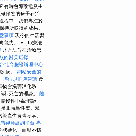
它有時會導致危及生
以確保您的孩子在治
過程中，我們專注於
保持所取得的成果。
意事項
現今的生活習
力。 Vojta療法
擇
此方法旨在治療患
紋的醫美選擇
台北台胞證辦理中心
和疾病。
網站安全的
。
塔位規劃與建議
食
積物會損害消化系
病和死亡的理論。
離
人體慢性中毒理論中
質是非特異性應力釋
內並產生有害毒素。
免費律師諮詢平台
專
粥狀硬化、血壓不穩