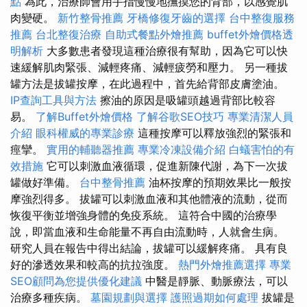
點
為此，治療師會用手指慢慢地撫摸您的背部，以感覺肌
肉變硬。
新竹整骨推薦
牙橋修復牙齒的選擇
台中整復服務
推薦
台北整復治療
自助式餐點外燴推薦
buffet外燴價格透
明解析
大多數患者發現這種治療很有​​幫助，因為它可以快
速緩解肌肉緊張、減輕疼痛、減輕疲勞和壓力。 另一種拔
罐方法是拔罐按摩，在此過程中，首先給背部皮膚塗油。
IP查詢工具與方法
擦油的原因是吸罐頭越過背部比較容
易。
了解Buffet外燴價格
了解谷歌SEO技巧
專業清潔人員
介紹
眼科權威的專業診療
這種按摩可以釋放強烈的緊張和
痙攣。
實用的輔聽器推薦
專業冷凍設備介紹
白蟻害怕的有
效措施
它可以刺激血液循環，促進新陳代謝，為下一次拔
罐做好準備。
台中整骨推薦
油杯按摩的預期效果比一般按
摩強烈得多。 拔罐可以刺激血液和其他體液的流動，從而
恢復平衡並增強身體的免疫系統。 這符合中國的治療學
說，即當血液和生命能量不再自由流動時，人就會生病。
研究人員在報告中得出結論，拔罐可以緩解疼痛。 具有良
好的滲透效果和較高的抗拉強度。
熱門外燴推薦選擇
專業
SEO顧問為您提供優化建議
中醫是靜脈、動脈療法，可以
治療多種疾病。
墓園規劃與選擇
護照過期如何處理
拔罐是