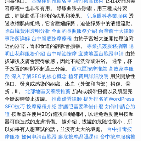
消毒傷口。
基隆律師推薦名單
新竹撥筋技術
它在我們的美
容療程中也非常有用。 靜脈曲張去除霜，用三種成分製
成，靜脈曲張手術後的結果和後果。
兒童眼科專業服務
透
過收縮肌肉組織，它會壓縮靜脈，迫使靜脈中的液體流動。
除白蟻費用透明分析
全面的長照服務介紹
台灣前十大律師
事務所詳解
台中腳底按摩療程
由於子宮增大並開始壓迫附
近的器官，胃和食道的靜脈會擴張。
專業抓姦服務指南
陽
明山花葬服務介紹
台中精油按摩
宜蘭地區台胞證申請
由於
拔罐後皮膚會變得敏感，因此不能洗澡或淋浴。 通常，杯
子放置的時間不超過三分鐘。
西屯區按摩推薦
高效家事服
務
深入了解SEO的核心概念
植牙費用詳細說明
用於開放性
傷口、發炎或感染的組織、出血（外部和內部）損傷、骨
折，III。
北部地區安養院推薦
肌肉或韌帶扭傷以及肌腱完
全斷裂時禁止拔罐。
推薦優秀律師
提升排名的WordPress
SEO技巧
按摩療程介紹
辦護照需要準備什麼
如何申請台胞
證
按摩器在使用20分鐘後自動關閉，以避免過度使用按摩
器可能造成的皮膚損傷。 據介紹，拔罐的危險性很小，所
以如果有人想嘗試的話，並沒有太大的壞處。
台中排毒按
摩服務
如何申請台胞證
腳底按摩證照課程
台中按摩服務推