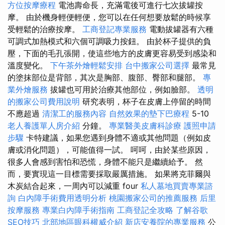
方位按摩療程
電池壽命長，充滿電後可進行七次拔罐按
摩。 由於機身輕便輕便，您可以在任何想要放鬆的時候享
受輕鬆的治療按摩。
工商登記專業服務
電動拔罐器有六種
可調式加熱模式和六個可調吸力按鈕。 由於杯子提供的負
壓，下面的毛孔張開，使這些地方的皮膚更容易受到感染和
溫度變化。
下午茶外燴輕鬆安排
台中搬家公司選擇
最常見
的塗抹部位是背部，其次是胸部、腹部、臀部和腿部。
專
業外燴服務
拔罐也可用於治療其他部位，例如臉部。
透明
的搬家公司費用說明
研究表明，杯子在皮膚上停留的時間
不應超過
清潔工的服務內容
自然效果的墊下巴療程
5-10
老人養護單人房介紹
分鐘。
專業醫美皮膚科診療
護照申請
步驟
卡特建議，如果您遇到身體不適或其他問題（例如皮
膚或消化問題），可能值得一試。 呵呵，由於某些原因，
很多人會感到害怕和恐慌，身體不能只是繼續給予。 然
而，要實現這一目標需要採取嚴厲措施。 如果將克菲爾與
木炭結合起來，一周內可以減重 four
私人墓地買賣專業諮
詢
白內障手術費用透明分析
桃園搬家公司的推薦服務
后里
按摩服務
專業白內障手術指南
工商登記全攻略
了解谷歌
SEO技巧
北部地區眼科權威介紹
新店安養院的專業服務
公