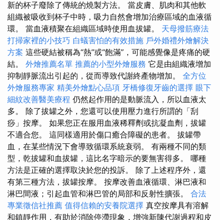
新的杯子廢除了傳統的燒製方法。 當皮膚、肌肉和其他軟
組織被吸收到杯子中時，吸力自然會增加治療區域的血液循
環。 當血液積聚在組織區域時使用血拔罐。
天母撥筋療法
打掃家裡的小技巧
白蟻害怕的有效措施
戶外婚禮外燴解決
方案
這些硬結被稱為“熱”或“飽滿”，可能感覺像是疼痛的硬
結。
外燴推薦名單
推薦的小型外燴服務
它是由組織液增加
抑制靜脈流出引起的，從而導致代謝終產物增加。
全方位
外燴服務專家
精美外燴點心品項
牙橋修復牙齒的選擇
眼下
細紋改善醫美療程
仍然起作用的是動脈流入，所以血液太
多。 除了拔罐之外，您還可以使用壓力進行所謂的「刮
痧」按摩。 如果您正在服用血液稀釋劑或抗凝血劑，拔罐
不適合您。 這同樣適用於傷口癒合障礙的患者。 拔罐帶
血，在某些情況下會導致循環系統衰弱。 有兩種不同的類
型，乾拔罐和血拔罐，這比名字暗示的要無害得多。 哪種
方法是正確的選擇取決於您的投訴。 除了上述程序外，還
有第三種方法，拔罐按摩。 按摩改善血液循環、淋巴液和
淋巴間液；引起血管和淋巴管的局部和反射性擴張。
合法
專業徵信社推薦
值得信賴的安養院選擇
真空按摩具有溶解
和鎮靜作用，有助於消除停滯現象，增強新陳代謝過程和皮