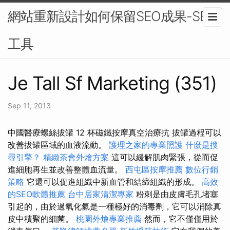
網站重新設計如何保留SEO成果-SEO
工具
Je Tall Sf Marketing (351)
Sep 11, 2013
中國醫療螺絲拔罐 12 杯磁鐵按摩真空治療抗 拔罐過程可以
改善拔罐區域的血液流動。
護理之家的專業照護
什麼是搜
尋引擎？
精緻茶會外燴方案
這可以緩解肌肉緊張，從而促
進細胞再生並改善整體血流量。
西屯區按摩推薦
數位行銷
策略
它還可以促進組織中新血管和結締組織的形成。
高效
的SEO軟體推薦
台中居家清潔專家
粉刺是由皮膚毛孔堵塞
引起的，由於過氧化氫是一種極好的消毒劑，它可以消除真
皮中積聚的細菌。
桃園外燴專業推薦
然而，它不僅僅用於