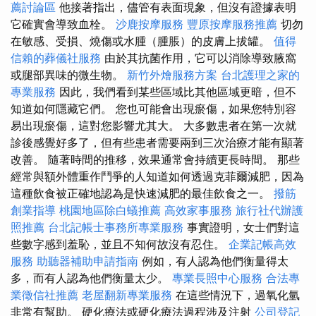
薦討論區
他接著指出，儘管有表面現象，但沒有證據表明
它確實會導致血栓。
沙鹿按摩服務
豐原按摩服務推薦
切勿
在敏感、受損、燒傷或水腫（腫脹）的皮膚上拔罐。
值得
信賴的葬儀社服務
由於其抗菌作用，它可以消除導致腋窩
或腿部異味的微生物。
新竹外燴服務方案
台北護理之家的
專業服務
因此，我們看到某些區域比其他區域更暗，但不
知道如何隱藏它們。 您也可能會出現瘀傷，如果您特別容
易出現瘀傷，這對您影響尤其大。 大多數患者在第一次就
診後感覺好多了，但有些患者需要兩到三次治療才能有顯著
改善。 隨著時間的推移，效果通常會持續更長時間。 那些
經常與額外體重作鬥爭的人知道如何透過克菲爾減肥，因為
這種飲食被正確地認為是快速減肥的最佳飲食之一。
撥筋
創業指導
桃園地區除白蟻推薦
高效家事服務
旅行社代辦護
照推薦
台北記帳士事務所專業服務
事實證明，女士們對這
些數字感到羞恥，並且不知何故沒有忍住。
企業記帳高效
服務
助聽器補助申請指南
例如，有人認為他們衡量得太
多，而有人認為他們衡量太少。
專業長照中心服務
合法專
業徵信社推薦
老屋翻新專業服務
在這些情況下，過氧化氫
非常有幫助。 硬化療法或硬化療法過程涉及注射
公司登記