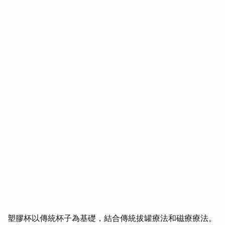
塑膠杯以傳統杯子為基礎，結合傳統拔罐療法和磁療療法。