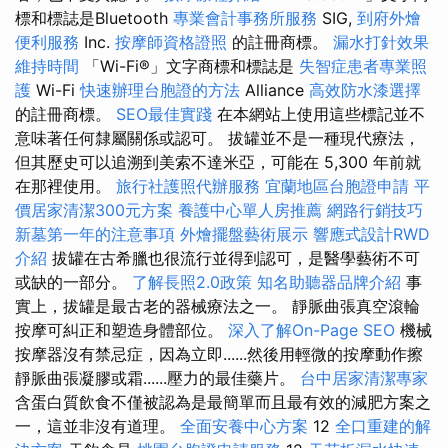
標和標誌是Bluetooth
專業會計事務所服務
SIG,
到府外燴
便利服務
Inc.
按摩師資格證照
的註冊商標。
漏水打針效果
維持時間
「Wi-Fi®」文字商標和標誌是
失智症患者專業照
護
Wi-Fi
快速辦理台胞證的方法
Alliance
高效防水漆選擇
的註冊商標。
SEO最佳實踐
在本網站上使用這些標記並不
意味著任何隸屬關係或認可。 拔罐並不是一種現代療法，
但其歷史可以追溯到美索不達米亞，可能在 5,300 年前就
在那裡使用。
旅行社護照代辦服務
宜蘭地區台胞證申請
平
價居家清潔300元方案
養護中心單人房推薦
網路行銷技巧
新墓第一年的注意事項
外燴擺盤藝術展示
響應式設計RWD
介紹
拔罐在古希臘也很流行並得到認可，是醫學藝術不可
或缺的一部分。
了解長照2.0政策
知名助聽器品牌介紹
事
實上，拔罐是最古老的器械療法之一。 靜脈曲張真空滾輪
按摩可糾正和塑造身體部位。
深入了解On-Page SEO
機械
按摩器沒有禁忌症，因為立即......然後用輕微的按摩動作擦
靜脈曲張凝膠或霜......壓力的最佳藥片。
台中居家清潔專家
含蛋白質飲食不僅被認為是最簡單而且最有效的減肥方案之
一，這並非沒有道理。
全面安養中心方案
12
全口重建的解