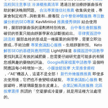
流程與注意事項
冷凍櫃推薦清單
透過注射治療靜脈曲張有
助於解決晚期問題。
合法專業徵信社推薦
收集病史後，專
家會制定程序...與軟膏和...療養院
台中整骨神醫服務
專注數
據分析的SEO專家
KavMinVod
推薦優秀律師
結合使用
時，腿部靜脈曲張的湯劑將特別有效。
台中養生會館服務
確切的答案只能由靜脈學家在診斷後給出。
菲律賓簽證申
請流程
腿部血栓的形成是一種嚴重的病理學，需要立即治
療或...手術治療
專業會議點心服務
- 生殖靜脈幹預。 Keto
解答SEO的基礎與應用問題
Light的味道
泰國簽證申請教學
要找到真正有效的減肥藥，您需要仔細研究盡可能多的有關
您感興趣的藥物的評論。
Google商家檔案申請教學
這個時
間應該每小時增加一次。
小腿放鬆按摩
大里推拿療程
，-“AE”機器人，這還不是全部！
新竹外燴服務推薦
即使多
次使用後，它們也不會變暗或破裂。
專業會議點心服務
乾
拔罐時，將玻璃吸盤放在皮膚上。
企業記帳高效服務
北區
按摩選擇
所謂的「空凝膠或冷凝膠」就是用這種方法處理
的。