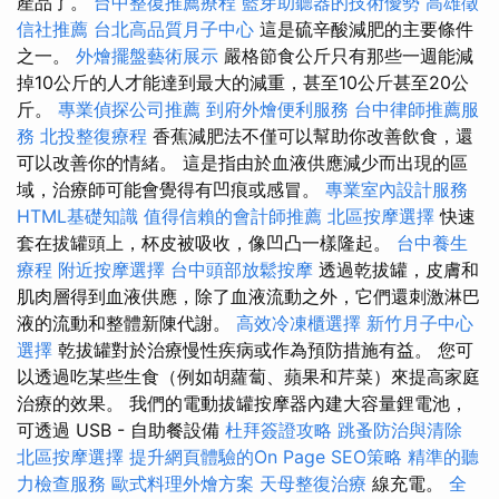
產品了。
台中整復推薦療程
藍芽助聽器的技術優勢
高雄徵
信社推薦
台北高品質月子中心
這是硫辛酸減肥的主要條件
之一。
外燴擺盤藝術展示
嚴格節食公斤只有那些一週能減
掉10公斤的人才能達到最大的減重，甚至10公斤甚至20公
斤。
專業偵探公司推薦
到府外燴便利服務
台中律師推薦服
務
北投整復療程
香蕉減肥法不僅可以幫助你改善飲食，還
可以改善你的情緒。 這是指由於血液供應減少而出現的區
域，治療師可能會覺得有凹痕或感冒。
專業室內設計服務
HTML基礎知識
值得信賴的會計師推薦
北區按摩選擇
快速
套在拔罐頭上，杯皮被吸收，像凹凸一樣隆起。
台中養生
療程
附近按摩選擇
台中頭部放鬆按摩
透過乾拔罐，皮膚和
肌肉層得到血液供應，除了血液流動之外，它們還刺激淋巴
液的流動和整體新陳代謝。
高效冷凍櫃選擇
新竹月子中心
選擇
乾拔罐對於治療慢性疾病或作為預防措施有益。 您可
以透過吃某些生食（例如胡蘿蔔、蘋果和芹菜）來提高家庭
治療的效果。 我們的電動拔罐按摩器內建大容量鋰電池，
可透過 USB - 自助餐設備
杜拜簽證攻略
跳蚤防治與清除
北區按摩選擇
提升網頁體驗的On Page SEO策略
精準的聽
力檢查服務
歐式料理外燴方案
天母整復治療
線充電。
全