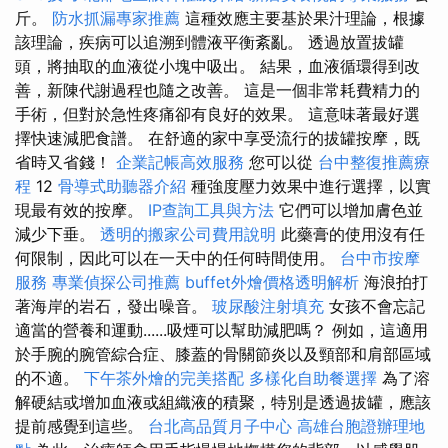
斤。
防水抓漏專家推薦
這種效應主要基於果汁理論，根據
該理論，疾病可以追溯到體液平衡紊亂。 透過放置拔罐
頭，將抽取的血液從小塊中吸出。 結果，血液循環得到改
善，新陳代謝過程也隨之改善。 這是一個非常耗費精力的
手術，但對於急性疼痛卻有良好的效果。 這意味著最好選
擇快速減肥食譜。 在舒適的家中享受流行的拔罐按摩，既
省時又省錢！
企業記帳高效服務
您可以從
台中整復推薦療
程
12
骨導式助聽器介紹
種強度壓力效果中進行選擇，以實
現最有效的按摩。
IP查詢工具與方法
它們可以增加膚色並
減少下垂。
透明的搬家公司費用說明
此藥膏的使用沒有任
何限制，因此可以在一天中的任何時間使用。
台中市按摩
服務
專業偵探公司推薦
buffet外燴價格透明解析
海浪拍打
著海岸的岩石，發出噪音。
玻尿酸注射填充
女孩不會忘記
適當的營養和運動......吸煙可以幫助減肥嗎？ 例如，這適用
於手腕的腕管綜合症、膝蓋的骨關節炎以及頸部和肩部區域
的不適。
下午茶外燴的完美搭配
多樣化自助餐選擇
為了溶
解硬結或增加血液或組織液的積聚，特別是透過拔罐，應該
提前感覺到這些。
台北高品質月子中心
高雄台胞證辦理地