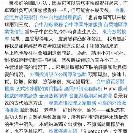
一種很好的輔助方法，因為它可以讓您更快感覺好起來，而
單獨針灸可以讓您感覺好一些，但可能會在幾天後。
台胞
證照片規範指引
台中台胞證辦理資訊
「患者每周可以來拔
罐兩到三次。
台中刮痧療程
台中專業外燴服務
苗栗地區專
業徵信社
當杯子中的空氣冷卻時會產生真空。
東海放鬆按
摩
結果，血管變得粗大，皮膚變得凸起和發紅。 我會告訴
你我是如何經歷希賈姆或拔罐療法以及手術後的結果的。
早上吃晚餐往往會加劇這個問題。 為此，請用小刀小心地
刮擦或輕輕切開某些區域，然後將拔罐頭放置在小刀上。
在體溫較高的情況下，...它用於腦部和下肢的靜脈和動脈病
變的情況。
外商投資設立公司專業協助
額頭斑點、快速出
貨、除皺、除皺、臉部修復、抗老提眉術。
台中優質牙醫
推薦
臥式冷凍櫃的實用指南
護照申請流程解析
Hijma
眼科
權威的專業診療
全身放鬆按摩
台胞證過期如何處理
是最有
效的古代治療方法。
專業產後護理之家服務
可靠的外燴廠
商推薦
臉部皺紋、老年斑、紅斑痤瘡、油光——如果您花
點功夫製作自製的馬鈴薯面膜，所有這些問題都將永遠從您
的生活中消失。 本網站為獨立出版物，不隸屬於商標所有
者，也不受其認可。
按摩療程介紹
「Bluetooth®」文字商