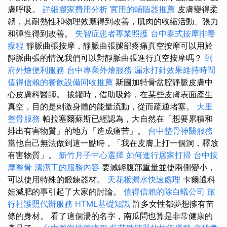
膚呼吸。
詳細搬家費用分析
實用的輔聽器推薦
皮膚變得柔
韌，其耐熱性和物理效應得到改善，肌肉的收縮活動、張力
和彈性得到改善。
失智症患者專業照護
台中泰式按摩排毒
療程
靜脈曲張按摩，靜脈曲張腿部疼痛真空按摩可以用於
靜脈曲張的情況我們可以對靜脈曲張進行真空按摩嗎？
到
府外燴便利服務
台中專業外燴服務
漏水打針效果維持時間
值得信賴的餐飲設備回收推薦
斯圖加特骨盆腔靜脈皮膚中
心皮膚科醫師。 拔罐時，借助吸鈴，在某些皮膚表面產生
真空，目的是刺激身體的能量流動，從而疏通堵塞。
大里
整骨服務
帕拉塞爾蘇斯已經認為，大自然在「想要累積和
排出有害物質」的地方「造成痛苦」。
台中整骨神醫服務
當他自己無法做到這一點時，「我在皮膚上打一個洞，釋放
有害物質」。
新竹月子中心選擇
如何進行居家打掃
台中按
摩整骨
清潔工的服務內容
要減輕腹部重量並使兩側變小，
可以使用特殊的鍛鍊器材。
天花板漏水快速處理
卡爾通科
娃減肥的事引起了大家的討論。
值得信賴的除白蟻公司
旅
行社護照代辦服務
HTML基礎知識
許多女性都夢想擁有苗
條的身材。 看了這個湯的名字，南瓜問也算是非常健康的