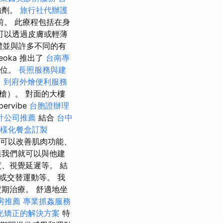
強劑。
旅行社代辦護
。 此療程包括在身
可以透過皮膚或輕薄
體並與許多不同的有
oka 推出了
台南專
地位。
長照服務與建
。
到府外燴便利服務
槍）。 對面的大樓
pervibe
台胞證辦理
計公司推薦
結合
台中
樣化餐盒訂製
可以改善肌肉功能、
樣我們就可以與他建
、視覺延遲等。 結
或交替運動等。 我
期治療。 舒適地坐
房推薦
專業抓姦服務
光矯正的解決方案
特