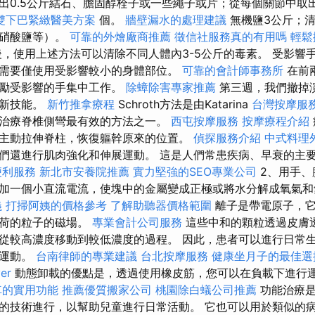
出0.5公斤結石、膽固醇栓子或一些繩子或片；從每個關節中取出 
雙下巴緊緻醫美方案
個。
牆壁漏水的處理建議
無機鹽3公斤；清
和硝酸鹽等）。
可靠的外燴廠商推薦
徵信社服務真的有用嗎
輕鬆
，使用上述方法可以清除不同人體內3-5公斤的毒素。 受影響
需要僅使用受影響較小的身體部位。
可靠的會計師事務所
在前
鼓勵受影響的手集中工作。
除蟑除害專家推薦
第三週，我們撤掉
固新技能。
新竹推拿療程
Schroth方法是由Katarina
台灣按摩服
治療脊椎側彎最有效的方法之一。
西屯按摩服務
按摩療程介紹
主動拉伸脊柱，恢復軀幹原來的位置。
偵探服務介紹
中式料理
們還進行肌肉強化和伸展運動。 這是人們常患疾病、早衰的主
便利服務
新北市安養院推薦
實力堅強的SEO專業公司
2、用手、
加一個小直流電流，使塊中的金屬變成正極或將水分解成氧氣和
義
打掃阿姨的價格參考
了解助聽器價格範圍
離子是帶電原子，它
電荷的粒子的磁場。
專業會計公司服務
這些中和的顆粒透過皮膚
從較高濃度移動到較低濃度的過程。 因此，患者可以進行日常
的運動。
台南律師的專業建議
台北按摩服務
健康坐月子的最佳選
er
動態卸載的優點是，透過使用橡皮筋，您可以在負載下進行
車的實用功能
推薦優質搬家公司
桃園除白蟻公司推薦
功能治療是
的技術進行，以幫助兒童進行日常活動。 它也可以用於類似的