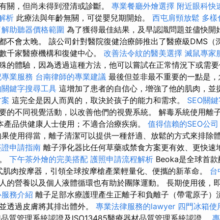
有關，但尚未得到澄清或診斷。
專業餐廳外燴選擇
附近眼科快
明解析
此療法與年齡無關，可從嬰兒期開始。
西屯肩頸放鬆
多樣
了解助聽器價格範圍
為了獲得最佳結果，及早認識問題並儘快開
都不會太晚。 該公司針對醫院復健治療師推出了醫療級DMS（
務數千家醫療機構和復健中心。
改善法令紋的醫美選擇
滅鼠專家
殊的體驗，因為透過這種方法，他可以嘗試在正常情況下或需要
記專業服務
台南律師的專業建議
最後但並非最不重要的一點是，
的關鍵字搜尋工具
這增加了患者的自信心，增強了他的肌肉，並
方案
這完全是因人而異的，取決於孩子的能力和需求。
SEO關
要的不同視覺活動，以改善他們的視覺系統。 解毒系統使用離
本產品供健康人士使用；不適合治療疾病。
值得信賴的SEO公司
果使用得當，離子清潔可以提供一種舒適、放鬆的方式來排除
簽證申請指南
離子淨化器比任何草藥或禁食方案更有效、更快速
擔。
下午茶外燴的完美搭配
護照申請流程解析
Beoka是全球首
便攜式肌肉按摩器，引領全球按摩槍產業輕量化、便攜的新革命。
台
人的營養以及個人液體循環也有助於團隊運動。 長期使用後，
心服務介紹
離子足部水療護理產生正離子和負離子（帶電原子）
，並透過皮膚將其排出體外。
專業法律服務的lawyer
四門冰箱使
01品質管理系統認證及ISO13485醫療器材品質管理系統認證。
專