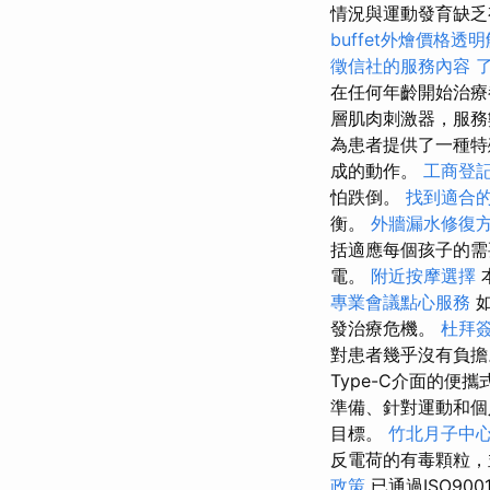
情況與運動發育缺乏
buffet外燴價格透
徵信社的服務內容
在任何年齡開始治療
層肌肉刺激器，服
為患者提供了一種特
成的動作。
工商登
怕跌倒。
找到適合
衡。
外牆漏水修復
括適應每個孩子的需
電。
附近按摩選擇
專業會議點心服務
如
發治療危機。
杜拜
對患者幾乎沒有負
Type-C介面的
準備、針對運動和個
目標。
竹北月子中
反電荷的有毒顆粒
政策
已通過ISO90