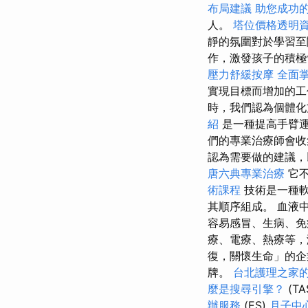
布局建議
助您成功
人。
塔位價格透明
靜的氛圍對於學習至
作，激發孩子的積
壓力舒緩按摩
全面
實現目標而增加的
時，我們認為個體化
紹
是一種提高手臂
們的專業治療師會收
認為需要做的建議
唐六典專業治療
它不
術課程
技術是一種
其順序組成。 血液
容易感冒、生病、免
療、電療、熱療等
復，關懷生命」的企
牌。
台北護理之家
麼是搜尋引擎？
(TA
辦服務
(ES)
月子中