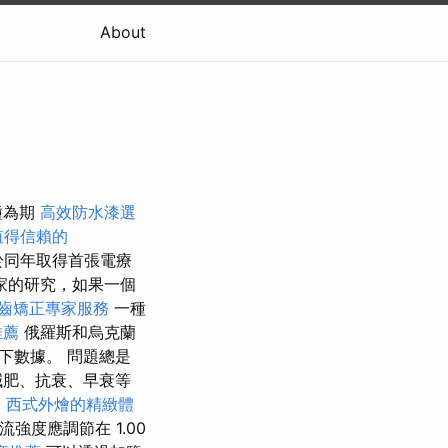
About
種為期
高效防水漆選
值得信賴的
於同年取得首張電療
家的研究，如果一個
齒矯正專家服務
一種
推薦
俄羅斯和烏克蘭
下數據。 問題總是
減肥、抗衰、早衰等
薦
西式外燴的精緻體
電流強度應調節在 1.00