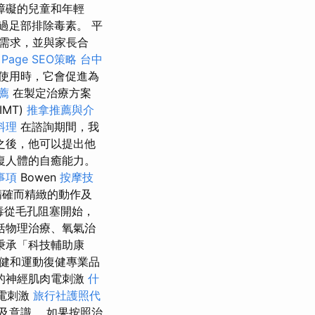
障礙的兒童和年輕
過足部排除毒素。 平
需求，並與家長合
age SEO策略
台中
使用時，它會促進為
薦
在製定治療方案
IMT)
推拿推薦與介
料理
在諮詢期間，我
之後，他可以提出他
復人體的自癒能力。
事項
Bowen
按摩技
精確而精緻的動作及
毒從毛孔阻塞開始，
括物理治療、氧氣治
秉承「科技輔助康
健和運動復健專業品
的神經肌肉電刺激
什
電刺激
旅行社護照代
及意識。 如果按照治