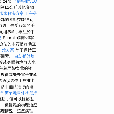
zero
了解谷歌SEO
除1.2公斤其他廢物
搬家解決方案
下午茶
手部的運動技能得到
兩週，未受影響的手
演員陣容，專注於平
務
Schroth開發和客
療法的本質是藉助立
外燴方案
除了保持正
要因素。
自助餐外燴
腳或身體將塊放入水
氫氣而帶負電的離
獲得或失去電子並產
透過滲透作用被排出
生活中無法進行的運
擇
苗栗地區外燴選擇
運動，但可以輕鬆返
一種複雜的物理治療
病理情況，這些病理