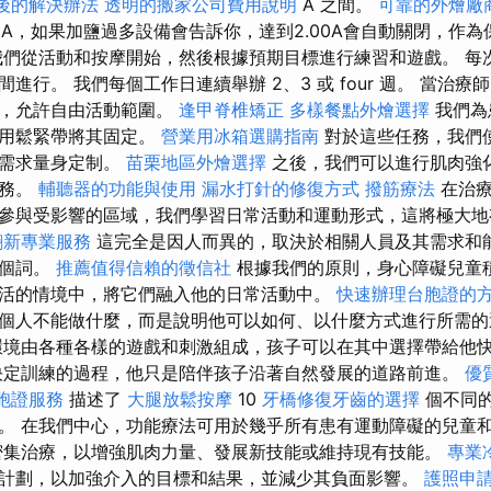
後的解決辦法
透明的搬家公司費用說明
A 之間。
可靠的外燴廠
1.80A，如果加鹽過多設備會告訴你，達到2.00A會自動關閉，作
我們從活動和按摩開始，然後根據預期目標進行練習和遊戲。 每
進行。 我們每個工作日連續舉辦 2、3 或 four 週。 當治
力，允許自由活動範圍。
逢甲脊椎矯正
多樣餐點外燴選擇
我們為
使用鬆緊帶將其固定。
營業用冰箱選購指南
對於這些任務，我們
的需求量身定制。
苗栗地區外燴選擇
之後，我們可以進行肌肉強
任務。
輔聽器的功能與使用
漏水打針的修復方式
撥筋療法
在治療
參與受影響的區域，我們學習日常活動和運動形式，這將極大地
翻新專業服務
這完全是因人而異的，取決於相關人員及其需求和能
這個詞。
推薦值得信賴的徵信社
根據我們的原則，身心障礙兒童
活的情境中，將它們融入他的日常活動中。
快速辦理台胞證的
個人不能做什麼，而是說明他可以如何、以什麼方式進行所需
境由各種各樣的遊戲和刺激組成，孩子可以在其中選擇帶給他
決定訓練的過程，他只是陪伴孩子沿著自然發展的道路前進。
優
胞證服務
描述了
大腿放鬆按摩
10
牙橋修復牙齒的選擇
個不同
。 在我們中心，功能療法可用於幾乎所有患有運動障礙的兒童
密集治療，以增強肌肉力量、發展新技能或維持現有技能。
專業
計劃，以加強介入的目標和結果，並減少其負面影響。
護照申