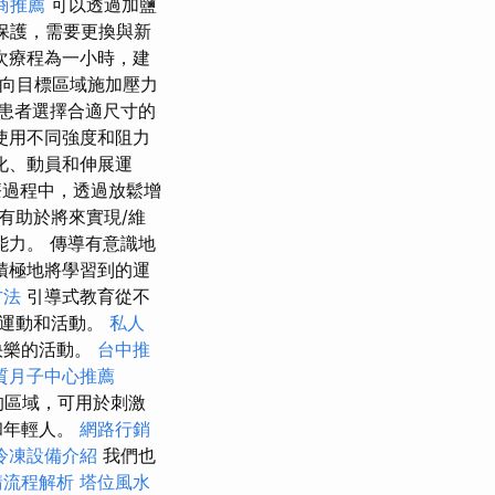
商推薦
可以透過加鹽
為保護，需要更換與新
次療程為一小時，建
療師向目標區域施加壓力
患者選擇合適尺寸的
使用不同強度和阻力
化、動員和伸展運
過程中，透過放鬆增
有助於將來實現/維
力。 傳導有意識地
積極地將學習到的運
方法
引導式教育從不
的運動和活動。
私人
快樂的活動。
台中推
質月子中心推薦
的區域，可用於刺激
和年輕人。
網路行銷
冷凍設備介紹
我們也
請流程解析
塔位風水