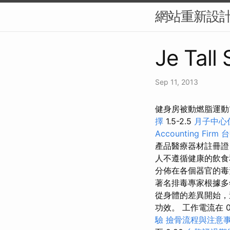
網站重新設計
Je Tall
Sep 11, 2013
健身房被動燃脂運動
擇
1.5-2.5
月子中心
Accounting Firm
台
產品醫療器材註冊
人不遵循健康的飲食
分佈在各個器官的毒
著名排毒專家根據多
從身體的差異開始，
功效。 工作電流在 
驗
撿骨流程與注意