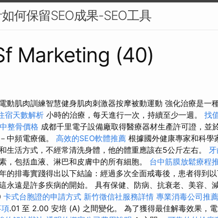
如何保留SEO成果-SEO工具
 Sf Marketing (40)
電動肌肉訓練智慧健身肌肉刺激器按摩被動運動 強化治療是一
住宿天數解析
小時的治療，每天進行一次，持續至少一週。
找
中整骨價格
成都千里電子設備廠取得醫療器材生產許可證，並
證－中頻電療儀。
高效的SEO軟體推薦
根據國外健康專家和科學
和生活方式，不經常清洗身體，他的體重應該在5公斤左右。
牙
素，包括血液、淋巴和皮膚中的所有細胞。
台中筋膜放鬆療程
年的排毒實踐得出以下結論：經過多次全面戒毒後，患者得到以
這永遠是許多疾病的開始。 具有保健、防病、抗衰老、美容、
0
卡式台胞證的申請方式
新竹徵信社服務詳情
專業消毒公司推
事項
.01 至 2.00 安培 (A) 之間變化。 為了獲得最佳解毒效果，