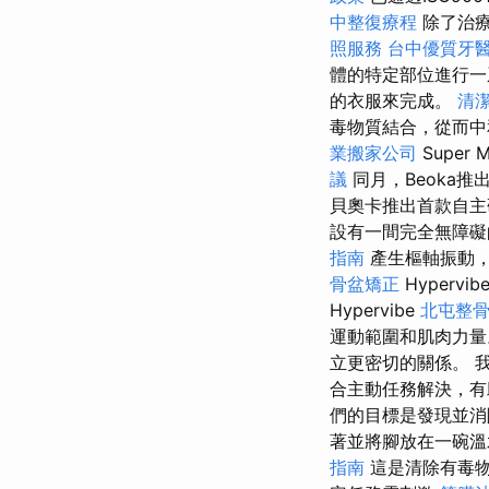
中整復療程
除了治
照服務
台中優質牙
體的特定部位進行一
的衣服來完成。
清
毒物質結合，從而中
業搬家公司
Super M
議
同月，Beoka
貝奧卡推出首款自主
設有一間完全無障礙
指南
產生樞軸振動
骨盆矯正
Hypervib
Hypervibe
北屯整
運動範圍和肌肉力量
立更密切的關係。 
合主動任務解決，有
們的目標是發現並消
著並將腳放在一碗溫
指南
這是清除有毒