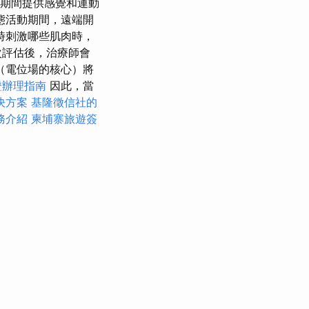
期間提供感覺和運動
態活動期間，遠端開
時刺激哪些肌肉時，
次評估後，治療師會
（電位場的核心）將
證辦理指南
因此，當
決方案
基隆徵信社的
務介紹
柬埔寨旅遊簽