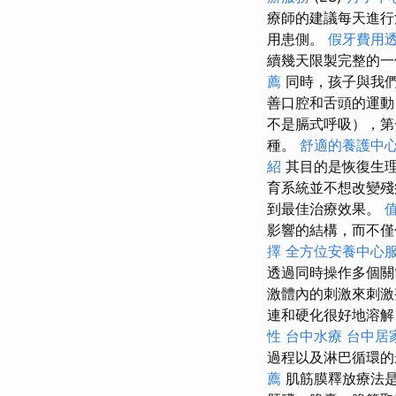
療師的建議每天進行
用患側。
假牙費用
續幾天限製完整的
薦
同時，孩子與我們
善口腔和舌頭的運動
不是膈式呼吸），
種。
舒適的養護中
紹
其目的是恢復生
育系統並不想改變殘
到最佳治療效果。
影響的結構，而不
擇
全方位安養中心
透過同時操作多個關
激體內的刺激來刺激
連和硬化很好地溶解
性
台中水療
台中居
過程以及淋巴循環的
薦
肌筋膜釋放療法是