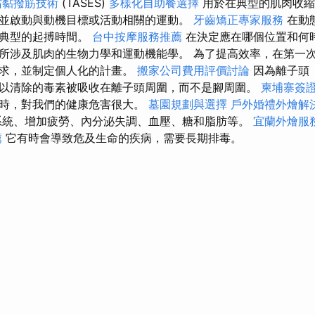
沾黏撥筋技術
(TASES)
多樣化自助餐選擇
用於在典型的肌肉收縮
並啟動與動機目標或活動相關的運動。
牙齒矯正專家服務
在動
或典型的起搏時間。
台中按摩服務推薦
在決定應在哪個位置和何
所涉及肌肉的生物力學和運動機能學。 為了提高效率，在第一
需求，並制定個人化的計畫。
搬家公司費用評價討論
因為離子頭
以清除的毒素被吸收在離子頭周圍，而不是腳周圍。
柬埔寨簽
度時，對我們的健康危害很大。
墓園規劃與選擇
戶外婚禮外燴解
統、增加疲勞、內分泌失調、血壓、糖和脂肪等。
宜蘭外燴服
薦
它有時會導致危及生命的疾病，需要長期排毒。