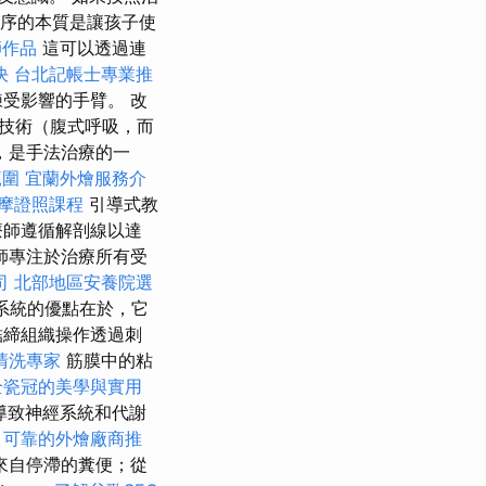
程序的本質是讓孩子使
師作品
這可以透過連
決
台北記帳士專業推
受影響的手臂。 改
技術（腹式呼吸，而
，是手法治療的一
範圍
宜蘭外燴服務介
摩證照課程
引導式教
療師遵循解剖線以達
師專注於治療所有受
司
北部地區安養院選
系統的優點在於，它
結締組織操作透過刺
清洗專家
筋膜中的粘
全瓷冠的美學與實用
導致神經系統和代謝
。
可靠的外燴廠商推
來自停滯的糞便；從