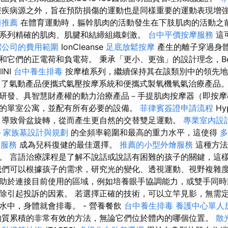
療疾病源之外，旨在預防損傷的運動也是同樣重要的運動表現增
醫推薦
在體育運動時，軀幹肌肉的活動發生在下肢肌肉的活動之前
系列精確的肌肉、肌腱和結締組織刺激。
台中平價按摩服務
這
潔公司的費用範圍
IonCleanse
足底放鬆按摩
產生的離子穿過身
和它們的正電荷和負電荷。 秉承「更小、更強」的設計理念，Be
INI
台中養生排毒
按摩槍系列，繼續保持其在該類別中的領先
推出了氣動產品便攜式氣壓按摩系統和便攜式製氧機氧氣治療產品
研發、具智慧財產權的動力治療產品－手提肌肉按摩器（即按摩
的單室公寓，並配有所有必要的設備。
菲律賓簽證申請流程
Hy
，導致骨盆旋轉，從而產生更自然的交替雙足運動。
專業室內設
e
家族墓設計與規劃
的全頻率範圍和最高的重力水平，這使得
多
骨服務
成為兒科復健的最佳選擇。
推薦的小型外燴服務
這種方法
。 言語治療課程是了解不說話或說話有困難的孩子的關鍵，這
我們可以根據孩子的需求，研究光的變化、透視運動、視野複雜度
助於連接目前使用的區域，例如培養眼手協調能力，或雙手同時
除引起投訴的因素。 若選擇正確的技術，可以立竿見影，無需定
水中，身體就會排毒。 - 營養餐飲
台中養生排毒
養護中心單人
物質累積的非常有效的方法，無論它們位於體內的哪個位置。
散