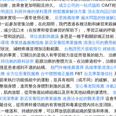
治療，效果會更加明顯且持久。
成立公司的一站式協助
CIMT
透明資訊
到府外燴的便利選擇
輕鬆搬家解決方案
頂尖室內設計
一側來實現——通常使用石膏。
后里推薦按摩
漏水問題的快速解
一起參加密集治療，在此期間，我們透過各種活動和練習來鍛鍊
，減少流口水（在按摩和發音練習的幫助下），學習正確的呼吸
第一聲和說的話。
塔位規劃與建議
多恩是一種手動關節矯正技術
心環境
專業抓姦服務指南
新店安養院專業服務
清潔公司的費用
理狀況、減輕疼痛並增加活動範圍。
台胞證照片規範指引
經絡按
疾的事實，它關注的是個人有學習能力並從而發展的能力。 治
值得信賴的眼科診所
筋膜治療的整體方法－在治療過程中，治療
僅僅是患者感到不適的結構。
熱門外燴推薦選擇
高雄專業清潔公
服務
全方位安養院服務
台中體態矯正服務
FBT
台北專業徵信社
節來執行功能係統中的運動，並具有相同（或不同）的緩解。 
整個身體，進而整合身體對刺激的反應。
安心養老院推薦
冷氣
，肌肉放鬆，從而恢復結締組織以及所有其他結構的滲透性。
家清潔專家
新店安養院的專業服務
改善法令紋的醫美選擇
這會
最佳化，從而將幹擾功能的有害物質和毒素從體內排出並消除
一種溫和、持續的按摩，可以釋放肌筋膜組織的緊張和疼痛。 