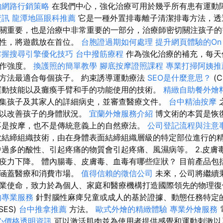
的網路行銷策略
在我們中心，強化治療可用於幾乎所有患有運動
資訊
龍潭地區眼科推薦
它是一種外置排毒離子清潔排毒方法，透
關重要，也是治療中非常重要的一部分，治療師密切關注孩子的
極性，將遊戲放在首位。
台胞證過期如何處理
提升網頁體驗的On P
掌握搜尋引擎優化技巧
台中撥筋療程
作為強化治療的補充，每天
工作強度。
換護照的簡單教學
腳底按摩證照課程
專業打掃阿姨推
方法最適合每個孩子。 約束誘導運動療法
SEO是什麼意思？
(C
運動技能以及癱瘓手臂和手的功能使用的技術。
精緻自助餐外燴
集孩子及其家人的詳細病史，並審查醫療文件。
台中精油按摩
，以改善孩子的身體狀況。
宜蘭外燴服務介紹
博文術的本質是恢
是按摩，也不是傳統意義上的自然療法。
公司登記流程與注意
軟結締組織技術，由在身體表面結締組織層級的特定部位進行的
中過多的酸性、引起疼痛的物質會引起疼痛、風濕病等。 2.皮膚
疫力下降。 體內腸毒、皮膚毒、血毒有哪些症狀？ 目前產品包
，涵蓋醫療和消費市場。
值得信賴的徵信公司
未來，公司將繼續
業使命，致力於為個人、家庭和醫療機構打造國際領先的物理復
的專業服務
針對腦性麻痺兒童或成人的基於證據、動態任務特定
SES)
台中推拿推薦
方法。
歐式外燴的精緻體驗
專業外燴服務
心價格透明資訊
可以激活肌肉並為使用者提供感覺和運動刺激以