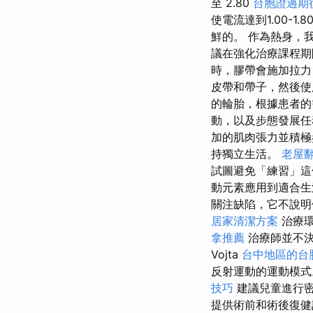
至 2.80
台胞證過期
使電流達到1.00-
鮮的。 作為熱身，
議在強化治療課程期間
時，膠帶會施加拉
皮帶和帶子，然後
的輪胎，根據患者
動，以及步態發展
加的肌肉張力並積極
持獨立生活。
老屋
試圖避免「練習」
動元素應用到適合生
關注缺陷，它不說明
居家清潔方案
治療環
拿推薦
治療師並不
Vojta
台中地區的台
反射運動的運動模式
技巧
建議兒童進行
提供術前和術後復健