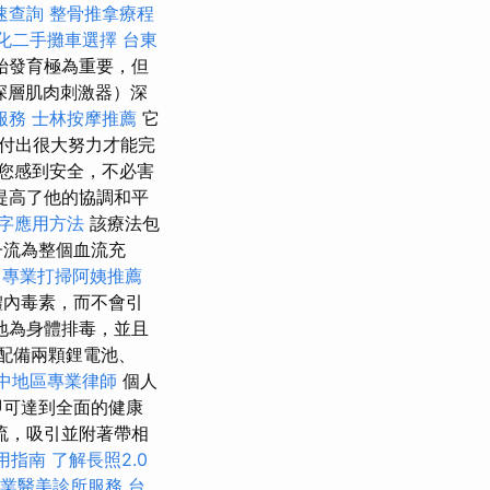
速查詢
整骨推拿療程
化二手攤車選擇
台東
始發育極為重要，但
深層肌肉刺激器）深
服務
士林按摩推薦
它
付出很大努力才能完
您感到安全，不必害
提高了他的協調和平
鍵字應用方法
該療法包
子流為整個血流充
專業打掃阿姨推薦
體內毒素，而不會引
地為身體排毒，並且
款配備兩顆鋰電池、
中地區專業律師
個人
即可達到全面的健康
流，吸引並附著帶相
用指南
了解長照2.0
業醫美診所服務
台