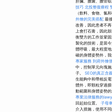
肝臟、膽囊、膽管取
技巧
北投整復療程
（飲料、食物、氯
外燴的完美搭配
最後
改善，因此患者不再
上會打石膏，因此
衡雙方的工作並鞏
製化的技術，是當今
體呼吸，最大程度地
確的身體姿勢外，我
專家服務
到府外燴
中，控制單元向塊施
子。
SEO的真正含
生能夠中和帶相反
體外，即顆粒穿過膜
動範圍和身體姿勢
專業法律服務的lawy
回起始位置。
子母
介入措施，使用不同