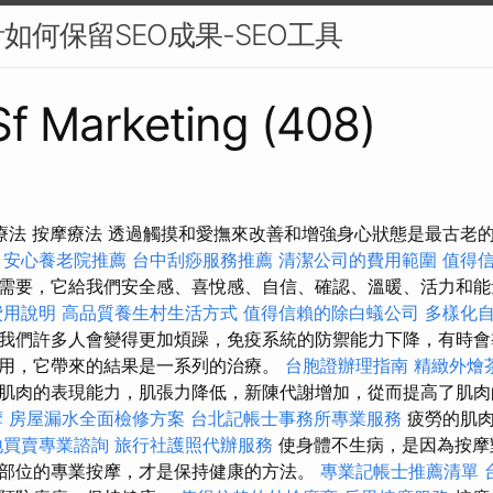
如何保留SEO成果-SEO工具
 Sf Marketing (408)
摩療法 按摩療法 透過觸摸和愛撫來改善和增強身心狀態是最古老
安心養老院推薦
台中刮痧服務推薦
清潔公司的費用範圍
值得
需要，它給我們安全感、喜悅感、自信、確認、溫暖、活力和
費用說明
高品質養生村生活方式
值得信賴的除白蟻公司
多樣化
我們許多人會變得更加煩躁，免疫系統的防禦能力下降，有時會
用，它帶來的結果是一系列的治療。
台胞證辦理指南
精緻外燴
肌肉的表現能力，肌張力降低，新陳代謝增加，從而提高了肌肉
摩
房屋漏水全面檢修方案
台北記帳士事務所專業服務
疲勞的肌肉
地買賣專業諮詢
旅行社護照代辦服務
使身體不生病，是因為按摩
部位的專業按摩，才是保持健康的方法。
專業記帳士推薦清單