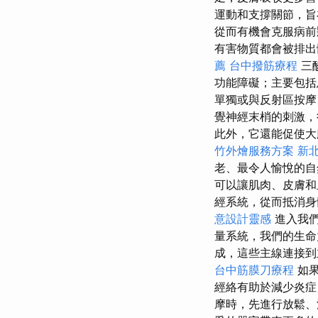
運動和支撐關節，旨
從而有機會克服病
有害物質都會被排
薦
台中撥筋療程
三
功能障礙；主要包括
單獨或與反射區按摩
覺神經末梢的刺激，
此外，它還能促使大
竹外燴服務方案
新
老、最令人愉悅的自
可以讓肌肉、皮膚和
經系統，從而抵消身
意設計靈感
進入我們
量系統，我們的生命
成，這些主線連接
台中筋膜刀療程
如
經絡有助於減少炎症
摩時，先進行放鬆、