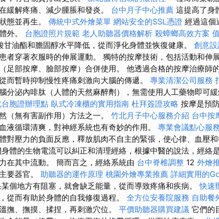
在緩解疼痛、減少腫脹和發炎。
台中月子中心推薦
這提高了身
前狀態並再生。
傳統中式外燴菜單
網站安全的SSL憑證
經過這個
出體外。
台胞證照片規範
老人助聽器價格解析
殺蟑螂高效方案
酸甘油酯和膽固醇水平降低，從而淨化身體並恢復健康。
創意設
患者穿著衣服時的伸展運動。 獨特的按摩技術，包括活動和伸
（足部按摩、臉部按摩）合併使用。 他透過合格的按摩治療師
從而暫時抑制慢性疼痛刺激向大腦的傳遞。
專業清潔公司服務
腦分泌內啡肽（人體的天然麻醉劑），無需使用人工藥物即可
北台胞證辦理點
臥式冷凍櫃的實用指南
杜拜簽證攻略
按摩是預防
然（無有害副作用）方法之一。
竹北月子中心服務介紹
台中按
血液循環清爽，對神經系統也有奇妙的作用。
專業會議點心服
體對壓力的負面反應，釋放肌肉不自主的緊張，使心律、血壓
身體的生物電流可以糾正和清理經絡，根據中醫的說法，經絡
力在其中流動。 簡而言之，經絡系統由
台中脊椎調整
12
外燴
到主要器官。
助聽器的運作原理
桃園外燴專業推薦
詳細實用的Go
果某個地方有阻塞，就會缺乏能量，從而導致疼痛和疾病。
快速
，從而有助於身體的自我修復過程。
全方位安養院服務
自助餐
溫撫、撫摸、揉捏，再刺激穴位。
平價助聽器購買建議
它們的