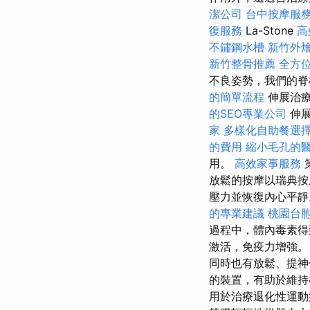
潔公司
台中按摩服
復服務
La-Stone
高
不鏽鋼水槽
新竹外
新竹整骨推薦
全方
不良姿勢，我們的脊
的簡單流程
伸展治療
的SEO專業公司
伸展
家
多樣化自助餐選
的費用
縮小毛孔的
用。
高效家事服務
放鬆的按摩以瑞典
壓力並恢復內心平
的專業建議
桃園台
過程中，體內毒素得
激活，免疫力增強。
同時也有放鬆、提神
的裝置，有助於維持
用於治療退化性運動