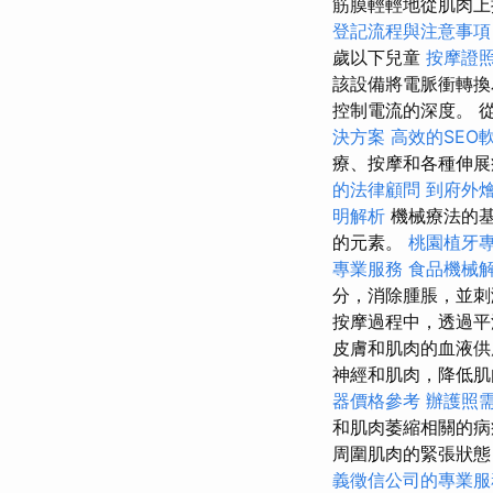
筋膜輕輕地從肌肉上
登記流程與注意事項
歲以下兒童
按摩證
該設備將電脈衝轉換
控制電流的深度。 
決方案
高效的SEO
療、按摩和各種伸
的法律顧問
到府外
明解析
機械療法的基
的元素。
桃園植牙
專業服務
食品機械
分，消除腫脹，並
按摩過程中，透過平
皮膚和肌肉的血液供
神經和肌肉，降低肌
器價格參考
辦護照
和肌肉萎縮相關的
周圍肌肉的緊張狀
義徵信公司的專業服