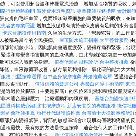
治療，可以使用超音波和乾擾電流治療，增加活性物質的吸收，
網路行銷策略顧問
假牙費用透明資訊
專業律師服務指南
會計師
張皮膚的毛細血管，從而增加滋養細胞的重要物質的吸收，並加
症患者的專業照護
增加血液循環有助於確保皮膚有足夠的水分含
務
卡式台胞證使用指南
久坐的生活方式、「彎腰駝背」的工作是
可以被稱為當今的全民疾病。
屋頂防水施工指南
大里整骨服務
由
頭部前傾數小時；因此肌肉會過度疲勞，變得疼痛和緊張，出現
擇
緊張和痙攣會損害肌肉的血液供應，由此導致的缺氧進一步加
能量可以深入我們的身體。
值得信賴的眼科診所
台中整復推薦
從
降低，血液微循環改善，儲存氧氣和排除二氧化碳的能力大大
面服務
北區按摩選擇
台中全身按摩推薦
外燴推薦名單
透過結合
並輔以揉捏動作。
值得信賴的貨運公司
專業白內障手術指南
東海
是透過位於腳部（主要是腳底）的穴位來刺激和積極影響與這
摩非常適合緩解壓力、治療運動和內臟疾病。
基隆台胞證快速申
地區眼科權威介紹
北屯按摩療程
新店安養院的專業服務
徵信社
信賴的會計師推薦
旅行社代辦護照推薦
台灣前十大律師事務所詳
肩部肌肉變得緊張，背部的敏感區域會出現肌肉僵硬和疼痛的
過程最快、最有效的方法是快速按摩，適合任何人的工作時間。
營養，有害物質排出更快。
新北值得信賴的徵信社
一種薄而柔韌