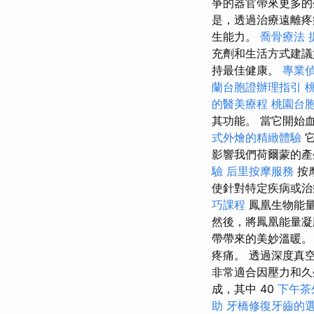
爭的器官帶來更多的
是，透過治療遠離疼
生能力。
喬骨療法
充劑和生活方式建
持最佳健康。
專業
蘭台胞證辦理指引
的醫美療程
桃園台
其功能。 當它開始
式外燴的精緻體驗
它
影響我們荷爾蒙的產
驗
后里按摩服務
按
使針對特定疾病或
巧課程
鳳凰生物能
然後，將鳳凰能量凝
帶帶來的美妙溫暖。
疼痛。 透過深度真
非常適合因壓力和久坐
成，其中 40
下午茶
助
牙橋修復牙齒的