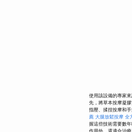
使用該設備的專家來說
先，將草本按摩凝膠
指壓、揉捏按摩和手法
薦
大腿放鬆按摩
全
握這些技術需要數
作用外，還適合治療