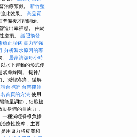
普治療類似。
新竹整
增強此效果。
高品質
細準備後才能開始。
營造出幸福感。 由於
化性磨損。
護照換發
態矯正服務
實力堅強
司
分析漏水原因的專
肉。
居家清潔每小時
以水下運動的形式使
緊膚線圈。 提神/
力、減輕疼痛、緩解
申請台胞證
台南律師
排名首頁的方法
使用
陽能量調節，細胞被
啟動身體的自癒力，
 一種減輕脊椎負擔
的治療性按摩，主要
而是用吸力將皮膚和