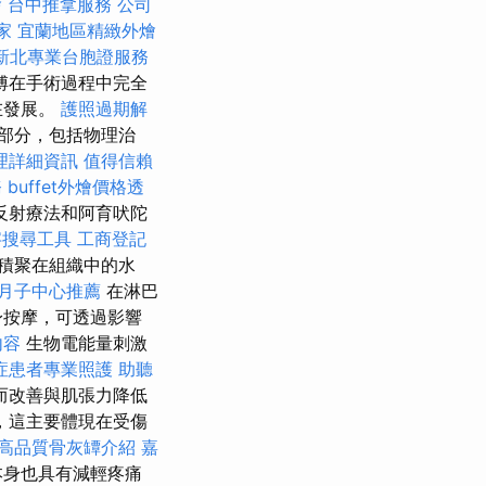
燴
台中推拿服務
公司
家
宜蘭地區精緻外燴
新北專業台胞證服務
傅在手術過程中完全
在發展。
護照過期解
部分，包括物理治
理詳細資訊
值得信賴
務
buffet外燴價格透
反射療法和阿育吠陀
字搜尋工具
工商登記
積聚在組織中的水
月子中心推薦
在淋巴
身按摩，可透過影響
內容
生物電能量刺激
症患者專業照護
助聽
而改善與肌張力降低
，這主要體現在受傷
高品質骨灰罈介紹
嘉
本身也具有減輕疼痛