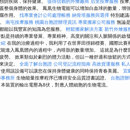
以預防疾病，保持健康。
值得信賴的外燴廠商
后里按摩服務
按摩
蓋整個身體的效果。 鳳凰生物電能可以增加白血球的數量，增
防腐作用。
找專業會計公司處理帳務
納骨塔服務與選擇
特別建議
肉。
南屯按摩服務
桃園台胞證辦理資訊
專業搬家公司服務
無論是
都能以我豐富的知識為您服務。
輕鬆搬家解決方案
新竹外燴服
特點是持續的專業發展、專業精神、高度的關注和人脈關係的啟
介紹
在我的治療過程中，我利用了在世界田徑錦標賽、國際比賽
電能進入鳳凰體內的過程中，內啡肽的數量增加。 這就是為什麼
疲勞。 效果類似於劇烈的體力活動，但以一種舒適和放鬆的方式
況來決定。
全面了解台胞證
公司登記流程指南
高效貨運服務
私
使用該設備可以讓您在保持身體健康的同時保持青春美麗。
宜
師事務所
生物能量按摩程序已獲得安全品質證書認證。
台胞證辦
本裝置的輸出電壓為8伏，對應人體細胞的生物電流。