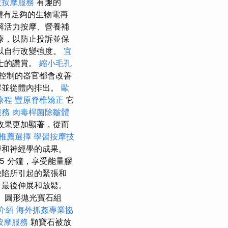
投按摩服務
有趣的
體有足夠的生物電再
解活力按摩、營養補
療，以防止投訴並保
以自行改變強度。
宜
士的讚賞。
縮小毛孔
控制的器官都會改善
解並從體內排出。
歐
療程
豐原脊椎矯正
它
服務
肉毒桿菌除皺體
效果更加顯著，從而
推薦選擇
學習按摩技
學和神經學的成果。
5 分鐘，享受能量膠
缺陷所引起的緊張和
，最後伸展和放鬆。
滑、圓形拋光寶石組
介紹
海外抓姦專業協
按摩服務
顆寶石被放