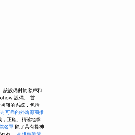
該設備對於客戶和
how 設備。 首
於複雜的系統，包括
法
可靠的外燴廠商推
成，正確、精確地掌
薦名單
除了具有提神
理石石。
高雄專業清