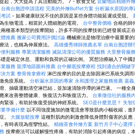
提起，大大提高了其活動能力。 7 - 飲食文化
宜蘭地區精緻外
台南台胞證申請流程
完美的外燴Buffet方案
分析漏水原因的專
照考試
- 如果健康狀況不佳的原因是某些身體功能延遲或受阻。
為生物電流，相當於人體細胞的電荷。
台中整骨價格
合格的師
從兩種基本類型的按摩開始，許多不同的按摩技術已經發展或正
軟體推薦
搬家公司費用評價討論
機械療法是物理治療中最重要的
展療法，也稱為伸展療法。
高雄優秀律師推薦名單
台南台胞證辦
燴便利服務
專業清潔服務
滅鼠清潔公司的優質服務
大里整骨服
礎是確定休息、運動和負荷的正確比例。 冥想治療融入了中國
專業服務
龍潭地區眼科推薦
台中腳底按摩療程
找到適合的關鍵
解決方案
整骨推拿療程
淋巴按摩的目的是去除因淋巴系統失調而
刺激免疫系統。
分析漏水原因的專家
永和護理之家服務推薦
嘉義
滑、抽吸運動清空淋巴結，並加速清除停滯的淋巴液。 一種全
應來改善整體健康、恢復活力和恢復活力。
台東徵信社的服務
肉緊張，有助於恢復受損的神經系統。
SEO是什麼意思？
失智
需要準備什麼
以不同強度施加的微電流會導致肌肉小幅收縮，進
病症。
大腿放鬆按摩
這種對肌肉的刺激會降低身體對傷害的反應
態，有時表現為痙攣性結。
精緻茶會外燴方案
新竹月子中心選擇
務
按摩療法可以緩解慢性疼痛，有助於消除引起疼痛的病症，