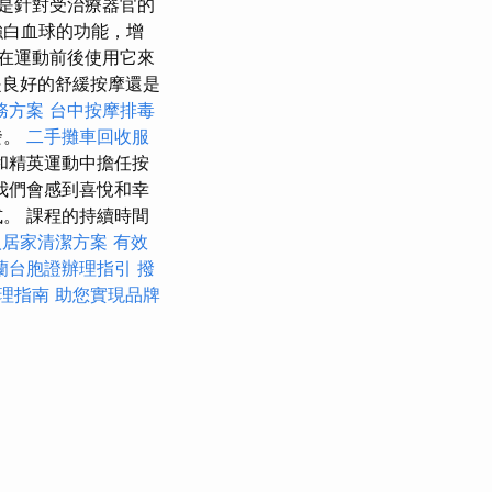
是針對受治療器官的
強白血球的功能，增
在運動前後使用它來
良好的舒緩按摩還是
務方案
台中按摩排毒
發。
二手攤車回收服
和精英運動中擔任按
我們會感到喜悅和幸
。 課程的持續時間
人居家清潔方案
有效
蘭台胞證辦理指引
撥
理指南
助您實現品牌