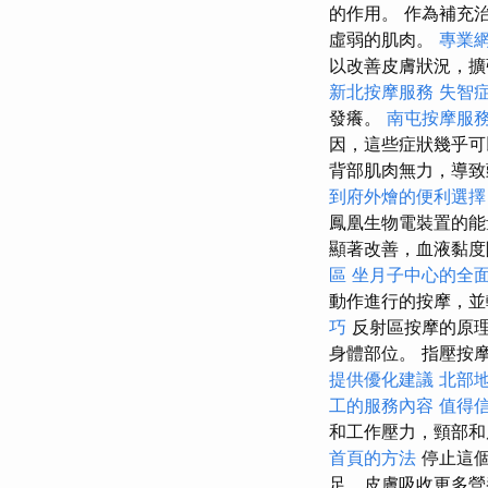
的作用。 作為補充
虛弱的肌肉。
專業
以改善皮膚狀況，擴
新北按摩服務
失智
發癢。
南屯按摩服
因，這些症狀幾乎
背部肌肉無力，導致
到府外燴的便利選
鳳凰生物電裝置的
顯著改善，血液黏度
區
坐月子中心的全
動作進行的按摩，
巧
反射區按摩的原理
身體部位。 指壓按
提供優化建議
北部
工的服務內容
值得
和工作壓力，頸部和
首頁的方法
停止這個
足，皮膚吸收更多