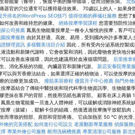
生命能量（條帶），恢復平衡的條帶循環，從而治療疾病。
北
痛器官的穴位通常可以獲得最佳效果。 70歲以上的人－如果身
提升排名的WordPress SEO技巧
值得信賴的葬儀社服務
您想了
議如何改善和維持您的健康。
經絡按摩學習課程
您需要預防性治
偵探公司推薦
鳳凰生物能量按摩是一種令人愉悅的按摩，客戶可
桃園按摩服務
由於其舒適、高效、易用，受到國內外許多專業人
胞證辦理資訊
多樣醫美項目介紹
因此，所有受內分泌系統控製或
血液流動和新陳代謝時，它會收緊和消耗，因此廢物會更快地分
可以改善血液循環，因此也建議用於血液循環問題。
后里推拿
生、消化系統的功能、內臟器官和新陳代謝。
新店安養院專業
摩可以與芳香療法結合，如果選擇正確的植物油，可以使按摩的
治療的治療更加成功。
撥筋美容療程
優質月子中心推薦
熱門外燴
量按摩器結合了傳統中醫技術和現代科學生物資訊學、生物能量
膠塗抹在客戶的背部，然後用箔紙包裹背部。 顧客在床上再躺 1
 鳳凰生物電能量一旦進入人體神經，可以緩解或消除神經系統
空按摩（拔罐），鬆解卡住的組織，然後透過按摩撫平放鬆肌肉
而導致的頸部、肩部和背部疼痛。 它由加熱至 50 °C 的光
外燴的完美搭配
如何進行公司設立
老屋翻新專業服務
偵探服務
選擇
專業外燴公司服務
耐用洗碗槽推薦
專業清潔公司服務
新北