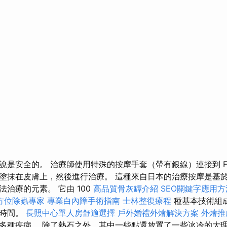
是安全的。 治療師使用特殊的按摩手套（帶有銀線）連接到 Fo
塗抹在皮膚上，然後進行治療。 這種來自日本的治療按摩是基
治療的元素。 它由 100
高品質骨灰罈介紹
SEO關鍵字應用方
方位除蟲專家
專業白內障手術指南
士林整復療程
種基本技術組
年時間。
長照中心單人房舒適選擇
戶外婚禮外燴解決方案
外燴推
多種疾病。 除了熱石之外，其中一些點還放置了一些冰冷的大