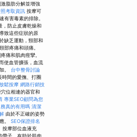
刺激脂肪分解並增強
證照考取資訊
按摩可
速有害毒素的排除。
量，防止皮膚乾燥和
導致這些症狀的原
於缺乏運動，頸部和
頸部疼痛和頭痛。
劇疼痛和肌肉痙攣。
而使血管擴張，血流
增加。
台中整骨討論
長時間的愛撫、打圈
放鬆按摩
網路行銷技
些穴位相連的器官和
請
專業SEO顧問為您
服務真的有用嗎
清潔
解
由於不正確的姿勢
反應。
SEO保證排名
 按摩部位血液充
的帶子，有助於肌肉