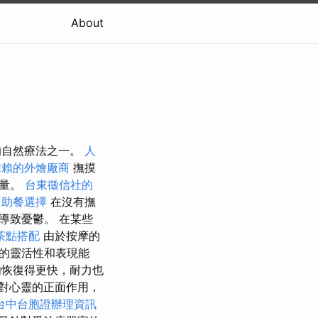
About
的自然療法之一。
人
信賴的外燴廠商
撫摸
能量。
台東徵信社的
自助餐選擇
在沒有撫
導致憂鬱。 在某些
茶點搭配
由於按摩的
的靈活性和表現能
恢復得更快，耐力也
對心靈的正面作用，
台中台胞證辦理資訊