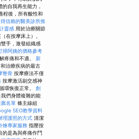
體的自我再生能力，
過程後，所有酸性和
值得信賴的醫美診所推
計靈感
用於治療關節
展（在按摩床上）。
的雙手，激發組織感
打掃阿姨的價格參考
緩解疼痛和不適。
新
和治療疾病的最古
摩整骨
按摩療法不僅
務
按摩激活副交感神
和循環恢復正常。
創
是我們身體複雜的能
推薦名單
條主線組
ogle SEO教學資料
辦理護照的方式
清潔
外燴專家服務
指壓按
目的是為與疼痛作鬥