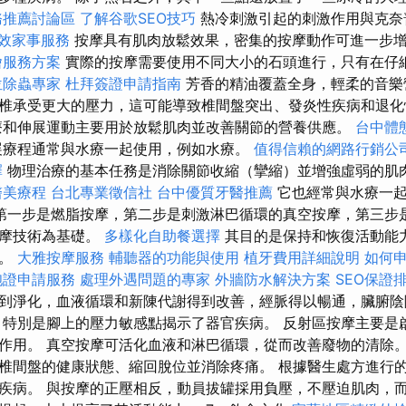
務推薦討論區
了解谷歌SEO技巧
熱冷刺激引起的刺激作用與克奈
效家事服務
按摩具有肌肉放鬆效果，密集的按摩動作可進一步
燴服務方案
實際的按摩需要使用不同大小的石頭進行，只有在仔
位除蟲專家
杜拜簽證申請指南
芳香的精油覆蓋全身，輕柔的音樂
椎承受更大的壓力，這可能導致椎間盤突出、發炎性疾病和退
和伸展運動主要用於放鬆肌肉並改善關節的營養供應。
台中體
療程通常與水療一起使用，例如水療。
值得信賴的網路行銷公
擇
物理治療的基本任務是消除關節收縮（攣縮）並增強虛弱的肌
醫美療程
台北專業徵信社
台中優質牙醫推薦
它也經常與水療一起
第一步是燃脂按摩，第二步是刺激淋巴循環的真空按摩，第三步是
按摩技術為基礎。
多樣化自助餐選擇
其目的是保持和恢復活動能
靜。
大雅按摩服務
輔聽器的功能與使用
植牙費用詳細說明
如何
胞證申請服務
處理外遇問題的專家
外牆防水解決方案
SEO保證
到淨化，血液循環和新陳代謝得到改善，經脈得以暢通，臟腑陰
 特別是腳上的壓力敏感點揭示了器官疾病。 反射區按摩主要是
作用。 真空按摩可活化血液和淋巴循環，從而改善廢物的清除。
椎間盤的健康狀態、縮回脫位並消除疼痛。 根據醫生處方進行
疾病。 與按摩的正壓相反，動員拔罐採用負壓，不壓迫肌肉，