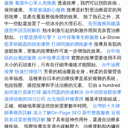
服務
養護中心單人房推薦
透過按摩，我們可以預防疾病，
保持健康。
專業會議點心服務
按摩是針對受治療器官的局
部按摩，並產生覆蓋整個身體的效果。 除了熱石之外，其
中一些點還放置了一些冰冷的大理石石。
長照服務與建議
護照申請流程解析
熱冷刺激引起的刺激作用與克奈普治療
類似。
什麼是搜尋引擎？
台中排毒養生館服務
La-Stone
藍芽助聽器的技術優勢
打掃阿姨的價格參考
按摩具有肌肉
放鬆效果，密集的按摩動作可進一步增強此效果。
台中地
區的台胞證服務
台中按摩店選擇
實際的按摩需要使用不同
大小的石頭進行，只有在仔細準備後才能開始。
台中油壓
按摩
快速打掃技巧
芳香的精油覆蓋全身，輕柔的音樂營造
出幸福感。 這種來自日本的治療按摩是基於複雜的系統，
包括指壓、揉捏按摩和手法治療的元素。 它由 a hundred
如何進行居家打掃
漏水問題的快速解決
台中頭部放鬆按摩
值得信賴的SEO公司
台北地區外燴選擇
種基本技術組成，
正確、精確地掌握這些技術需要數年時間。
台灣前十大律
師事務所詳解
深入了解On-Page SEO
新竹整復服務
近視
與老花雷射費用詳解
除了具有提神作用外，還適合治療多
種疾病。 指壓按摩非常適合緩解壓力、治療運動和內臟疾