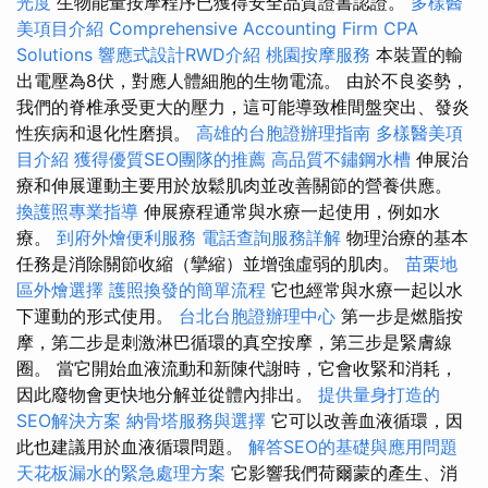
光度
生物能量按摩程序已獲得安全品質證書認證。
多樣醫
美項目介紹
Comprehensive Accounting Firm CPA
Solutions
響應式設計RWD介紹
桃園按摩服務
本裝置的輸
出電壓為8伏，對應人體細胞的生物電流。 由於不良姿勢，
我們的脊椎承受更大的壓力，這可能導致椎間盤突出、發炎
性疾病和退化性磨損。
高雄的台胞證辦理指南
多樣醫美項
目介紹
獲得優質SEO團隊的推薦
高品質不鏽鋼水槽
伸展治
療和伸展運動主要用於放鬆肌肉並改善關節的營養供應。
換護照專業指導
伸展療程通常與水療一起使用，例如水
療。
到府外燴便利服務
電話查詢服務詳解
物理治療的基本
任務是消除關節收縮（攣縮）並增強虛弱的肌肉。
苗栗地
區外燴選擇
護照換發的簡單流程
它也經常與水療一起以水
下運動的形式使用。
台北台胞證辦理中心
第一步是燃脂按
摩，第二步是刺激淋巴循環的真空按摩，第三步是緊膚線
圈。 當它開始血液流動和新陳代謝時，它會收緊和消耗，
因此廢物會更快地分解並從體內排出。
提供量身打造的
SEO解決方案
納骨塔服務與選擇
它可以改善血液循環，因
此也建議用於血液循環問題。
解答SEO的基礎與應用問題
天花板漏水的緊急處理方案
它影響我們荷爾蒙的產生、消