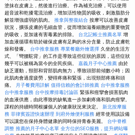
塗抹在皮膚上，然後進行治療。 作為補充治療，可以使用
超音波和乾擾電流治療，增加活性物質的吸收，刺激脂肪分
解並增強虛弱的肌肉。
推拿與整復結合
按摩可以改善皮膚
狀況，擴張皮膚的毛細血管，從而增加滋養細胞的重要物質
的吸收，並加速有害毒素的排除。
台北記帳士推薦名單
增
加血液循環有助於確保皮膚有足夠的水分含量，防止皮膚乾
燥和發癢。
台中推拿服務
專業餐廳外燴選擇
久坐的生活方
式、「彎腰駝背」的工作是導致這些症狀的原因，這些症狀
幾乎可以被稱為當今的全民疾病。
嘉義月子中心推薦
由於
缺乏運動，頸部和背部肌肉無力，導致頭部前傾數小時；因
此肌肉會過度疲勞，變得疼痛和緊張，出現頸部疼痛和頭
痛。
月子餐費用詳解
值得信賴的會計師推薦
台中推拿服務
台中推拿服務
台中按摩排毒討論區
緊張和痙攣會損害肌肉
的血液供應，由此導致的缺氧進一步加劇疼痛和肌肉痙攣。
課程的持續時間根據個人的健康狀況來決定。
新北按摩服
務
菲律賓簽證快速辦理
到府外燴便利服務
經常使用該設備
可以讓您在保持身體健康的同時保持青春美麗。
台中脊椎
調整
推薦的月子中心名單
全方位的SEO服務，提升網站曝