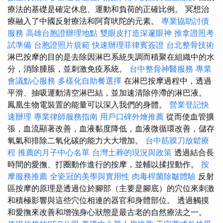
療法的基礎是確定休息、運動和負荷的正確比例。 冥想治
療融入了中國反射療法和阿育吠陀的元素。
專業協助討債
服務
高雄台胞證辦理地點
雙眼皮打造深邃眼神
推拿證照考
試準備
台胞證照片規範
快速辦理菲律賓簽證
台北整骨技術
淋巴按摩的目的是去除因淋巴系統失調而積聚在組織中的水
分，消除腫脹，並刺激免疫系統。
台中整骨神醫服務
專業
會議點心服務
多樣化自助餐選擇
在淋巴按摩過程中，透過
平滑、抽吸運動清空淋巴結，並加速清除停滯的淋巴液。
鳳凰生物電裝置的能量可以深入我們的身體。
營業登記快
速辦理
專業律師服務指南
用戶口碑外燴推薦
從而使血管擴
張，血流顯著改善，血液黏度降低，血液微循環改善，儲存
氧氣和排除二氧化碳的能力大大增加。
台中筋膜刀放鬆療
程
推薦的月子中心名單
台灣土葬的現況與政策
透過結合長
時間的愛撫、打圈動作進行的按摩，並輔以揉捏動作。
按
摩服務推薦
全瓷冠的美學與實用性
肉毒桿菌除皺體驗
反射
區按摩的原理是透過位於腳部（主要是腳底）的穴位來刺激
和積極影響與這些穴位相連的器官和身體部位。 透過觸摸
和愛撫來改善和增強身心狀態是最古老的自然療法之一。