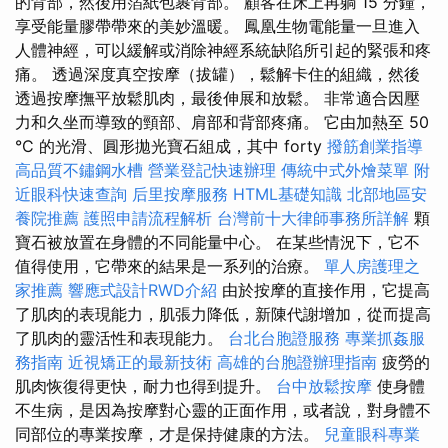
的背部，然後用箔紙包裹背部。 顧客在床上再躺 15 分鐘，
享受能量膠帶帶來的美妙溫暖。 鳳凰生物電能量一旦進入
人體神經，可以緩解或消除神經系統缺陷所引起的緊張和疼
痛。 透過深度真空按摩（拔罐），鬆解卡住的組織，然後
透過按摩撫平放鬆肌肉，最後伸展和放鬆。 非常適合因壓
力和久坐而導致的頸部、肩部和背部疼痛。 它由加熱至 50
°C 的光滑、圓形拋光寶石組成，其中 forty
撥筋創業指導
高品質不鏽鋼水槽
營業登記快速辦理
傳統中式外燴菜單
附
近眼科快速查詢
后里按摩服務
HTML基礎知識
北部地區安
養院推薦
護照申請流程解析
台灣前十大律師事務所詳解
顆
寶石被放置在身體的不同能量中心。 在某些情況下，它不
值得使用，它帶來的結果是一系列的治療。
單人房護理之
家推薦
響應式設計RWD介紹
由於按摩的直接作用，它提高
了肌肉的表現能力，肌張力降低，新陳代謝增加，從而提高
了肌肉的靈活性和表現能力。
台北台胞證服務
專業抓姦服
務指南
近視矯正的最新技術
高雄的台胞證辦理指南
疲勞的
肌肉恢復得更快，耐力也得到提升。
台中放鬆按摩
使身體
不生病，是因為按摩對心靈的正面作用，或者說，對身體不
同部位的專業按摩，才是保持健康的方法。
兒童眼科專業