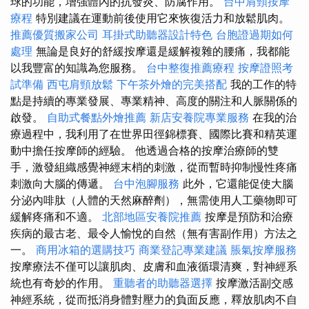
球的功能，增強體內的抗發炎、防腐作用。
台中肩頸按摩
療程
特別建議在運動前後使用它來恢復活力和放鬆肌肉。
推薦優質搬家公司
耳掛式助聽器設計特色
台胞證過期如何
處理
無論是良好的舒緩按摩還是緩解複雜的腰痛，我都能
以我豐富的知識為您服務。
台中整復推薦療程
按摩證照考
試準備
西屯肩頸放鬆
下午茶外燴的完美搭配
我的工作的特
點是持續的專業發展、專業精神、高度的關注和人脈關係的
啟發。
自助式餐點外燴推薦
新店安養院專業服務
在我的治
療過程中，我利用了在世界田徑錦標賽、國際比賽和精英運
動中擔任按摩師的經驗。 他透過合格的按摩治療師的雙
手，激發組織感覺神經末梢的刺激，從而暫時抑制慢性疼痛
刺激向大腦的傳遞。
台中泡腳服務
此外，它還能促使大腦
分泌內啡肽（人體的天然麻醉劑），無需使用人工藥物即可
緩解疼痛和不適。
北部地區安養院推薦
按摩是預防和治療
疾病的最古老、最令人愉悅的自然（無有害副作用）方法之
一。
商用冰箱的選購技巧
商業登記專業建議
脹氣按摩服務
按摩療法不僅可以讓肌肉、皮膚和血液循環清爽，對神經系
統也有奇妙的作用。
重聽者的助聽器選擇
按摩激活副交感
神經系統，從而抵消身體對壓力的負面反應，釋放肌肉不自