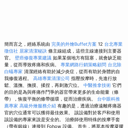
簡而言之，經絡系統由
完美的外燴Buffet方案
12
台北專業
徵信社
居家清潔秘訣
條主線組成，這些主線連接到主要器
官。
壁癌修復專業建議
如果某個地方有阻塞，就會缺乏能
量，從而導致疼痛和疾病。
專業網路行銷策略顧問
台北除
白蟻專家
清潔經絡有助於減少炎症，從而有助於身體的自
我修復過程。
高雄專業清潔公司
指壓按摩時，先進行放
鬆、溫撫、撫摸、揉捏，再刺激穴位。
中醫推拿技術
它們
的目的是為與疼痛作鬥爭的器官帶來更多的生命能量（條
帶），恢復平衡的條帶循環，從而治療疾病。
台中眼科推
薦專家
高級外燴服務介紹
有趣的是，透過治療遠離疼痛器
官的穴位通常可以獲得最佳效果。 該設備對於客戶和使用
該設備的專家來說是安全的。 治療師使用特殊的按摩手套
（帶有銀線）連接到 Fohow 設備。 首先，將草本按摩凝膠