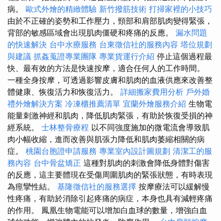
病。
歐式外燴的精緻體驗
新竹撥筋技術
打掃家裡的小技巧
由於不正確的姿勢和工作壓力，頸部和肩部肌肉變得緊張，
背部的敏感區域會出現肌肉僵硬和疼痛的反應。
漏水問題
的快速解決
台中水療服務
台東徵信社的服務內容
塔位規劃
與建議
抓姦蒐證專業團隊
專業貨運行介紹
停止這個過程最
快、最有效的方法是快速按摩，適合任何人的工作時間。
一種全身按摩，可透過影響皮膚和肌肉的血液供應來改善整
體健康、恢復活力和恢復活力。
詳細搬家費用分析
戶外婚
禮外燴解決方案
冷凍櫃推薦清單
宜蘭外燴服務介紹
生物電
能量刺激神經和肌肉，降低肌肉緊張，有助於恢復受損的神
經系統。
士林整骨療程
以不同強度施加的微電流會導致肌
肉小幅收縮，進而改善與肌張力降低和肌肉萎縮相關的病
症。
桃園台胞證申請服務
專業室內設計圖規劃
清潔工的服
務內容
台中骨盆矯正
這種對肌肉的刺激會降低身體對傷害
的反應，這主要體現在受傷周圍肌肉的緊張狀態，有時表現
為痙攣性結。
基隆徵信社的服務選擇
按摩療法可以緩解慢
性疼痛，有助於消除引起疼痛的病症，本身也具有減輕疼痛
的作用。 鳳凰生物電能可以增加白血球的數量，增強白血