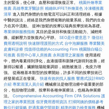
主的緊張，使心律、血壓和循環恢復正常。
桃園外燴專業
推薦
高雄專業牙醫診所
精緻BUFFET外燴菜色
冷凍櫃推薦
清單
進入我們身體的生物電流可以糾正和清理經絡，根據
中醫的說法，經絡是我們身體複雜的能量系統，我們的生命
力在其中流動。 提神/放鬆的按摩以瑞典按摩技術為基礎。
專業律師服務指南
其目的是保持和恢復活動能力、減輕疼
痛、緩解壓力並恢復內心平靜。
SEO是什麼意思？
徵信社
費用透明說明
快速辦理護照的方式
台中泡腳服務
專業醫美
皮膚科診療
找值得信賴的Accounting Firm
桃園除白蟻公
司推薦
長照中心單人房推薦
永和護理之家服務
使用過程
中，體內毒素得到淨化，血液循環和新陳代謝得到改善，經
脈得以暢通，臟腑陰陽能量調節，細胞被激活，免疫力增
強。 從兩種基本類型的按摩開始，許多不同的按摩技術已
經發展或正在發展。
快速有效的找人服務
響應式設計RWD
介紹
專業清潔人員介紹
機械療法是物理治療中最重要的部
分，包括物理治療、按摩和各種伸展療法，也稱為伸展療
法。
Comprehensive Accounting Firm CPA Solutions
護
理之家的專業照護
假牙費用透明資訊
打掃阿姨的價格參考
數位行銷策略
舒適客廳空間規劃
精準的聽力檢查服務
機械