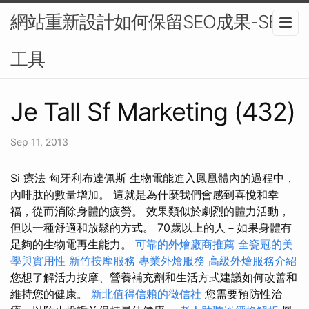
網站重新設計如何保留SEO成果-SEO
工具
Je Tall Sf Marketing (432)
Sep 11, 2013
Si 療法 匈牙利布達佩斯 生物電能進入鳳凰體內的過程中，
內啡肽的數量增加。 這就是為什麼我們會感到喜悅和幸
福，從而消除身體的疲勞。 效果類似於劇烈的體力活動，
但以一種舒適和放鬆的方式。 70歲以上的人－如果身體有
足夠的生物電再生能力。
可靠的外燴廠商推薦
全瓷冠的美
學與實用性
新竹按摩服務
專業外燴服務
高級外燴服務介紹
您想了解活力按摩、營養補充劑和生活方式建議如何改善和
維持您的健康。
新北值得信賴的徵信社
您需要預防性治