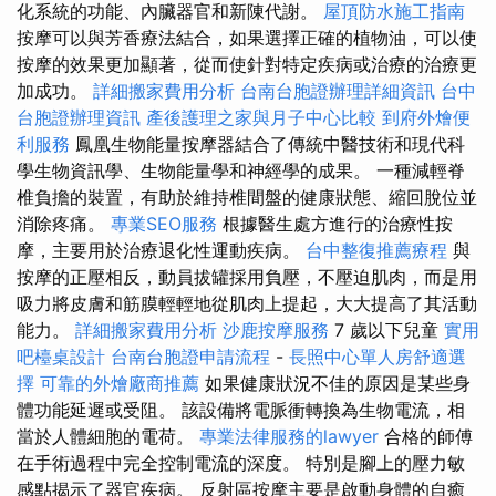
化系統的功能、內臟器官和新陳代謝。
屋頂防水施工指南
按摩可以與芳香療法結合，如果選擇正確的植物油，可以使
按摩的效果更加顯著，從而使針對特定疾病或治療的治療更
加成功。
詳細搬家費用分析
台南台胞證辦理詳細資訊
台中
台胞證辦理資訊
產後護理之家與月子中心比較
到府外燴便
利服務
鳳凰生物能量按摩器結合了傳統中醫技術和現代科
學生物資訊學、生物能量學和神經學的成果。 一種減輕脊
椎負擔的裝置，有助於維持椎間盤的健康狀態、縮回脫位並
消除疼痛。
專業SEO服務
根據醫生處方進行的治療性按
摩，主要用於治療退化性運動疾病。
台中整復推薦療程
與
按摩的正壓相反，動員拔罐採用負壓，不壓迫肌肉，而是用
吸力將皮膚和筋膜輕輕地從肌肉上提起，大大提高了其活動
能力。
詳細搬家費用分析
沙鹿按摩服務
7 歲以下兒童
實用
吧檯桌設計
台南台胞證申請流程
-
長照中心單人房舒適選
擇
可靠的外燴廠商推薦
如果健康狀況不佳的原因是某些身
體功能延遲或受阻。 該設備將電脈衝轉換為生物電流，相
當於人體細胞的電荷。
專業法律服務的lawyer
合格的師傅
在手術過程中完全控制電流的深度。 特別是腳上的壓力敏
感點揭示了器官疾病。 反射區按摩主要是啟動身體的自癒