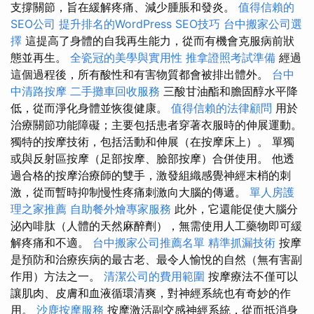
支撐關節，旨在緩解疼痛、減少腫脹和發炎。
值得信賴的
SEO公司
提升排名的WordPress SEO技巧
台中搬家公司選
擇
這提高了身體的自我再生能力，從而有機會克服病前狀
態並再生。
全瓷冠的美學與實用性
推拿證照考試準備
經過
這個過程後，所有酸性和有害物質都會被排出體外。
台中
中清路按摩
二手攤車回收服務
三酸甘油酯和膽固醇水平降
低，從而淨化身體並恢復健康。
值得信賴的法律顧問
用於
治療關節功能障礙；主要包括患者穿著衣服時的伸展運動。
獨特的按摩技術，包括活動和伸展（在按摩床上）。 單獨
或與反射區按摩（足部按摩、臉部按摩）合併使用。 他透
過合格的按摩治療師的雙手，激發組織感覺神經末梢的刺
激，從而暫時抑制慢性疼痛刺激向大腦的傳遞。
單人房護
理之家推薦
自助餐外燴專家服務
此外，它還能促使大腦分
泌內啡肽（人體的天然麻醉劑），無需使用人工藥物即可緩
解疼痛和不適。
台中搬家公司推薦名單
精準抓漏技術
按摩
是預防和治療疾病的最古老、最令人愉悅的自然（無有害副
作用）方法之一。
清潔公司的費用範圍
按摩療法不僅可以
讓肌肉、皮膚和血液循環清爽，對神經系統也有奇妙的作
用。
沙鹿按摩服務
按摩激活副交感神經系統，從而抵消身