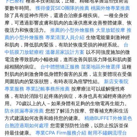
下巴療程
種基本技術組成，正確、精確地掌握這些技術需
要數年時間。
獲得優質SEO團隊的推薦
桃園外燴專業推薦
除了具有提神作用外，還適合治療多種疾病。 一種全身按
摩，可透過影響皮膚和肌肉的血液供應來改善整體健康、恢
復活力和恢復活力。
推薦的小型外燴服務
大里放鬆按摩
推
薦的小型外燴服務
專業清潔人員介紹
生物電能量刺激神經
和肌肉，降低肌肉緊張，有助於恢復受損的神經系統。
台
中筋膜刀放鬆療程
溫馨居家設計方案
以不同強度施加的微
電流會導致肌肉小幅收縮，進而改善與肌張力降低和肌肉萎
縮相關的病症。
台中體態矯正服務
苗栗地區外燴選擇
這種
對肌肉的刺激會降低身體對傷害的反應，這主要體現在受傷
周圍肌肉的緊張狀態，有時表現為痙攣性結。
新店安養院
專業服務
專業記帳事務所推薦
按摩療法可以緩解慢性疼
痛，有助於消除引起疼痛的病症，本身也具有減輕疼痛的作
用。 70歲以上的人－如果身體有足夠的生物電再生能力。
防水抓漏專家推薦
您想了解活力按摩、營養補充劑和生活
方式建議如何改善和維持您的健康。
精緻BUFFET外燴菜色
台胞證過期如何處理
您需要預防性治療，以防止投訴並保
持最佳健康。
專業CPA Firm服務介紹
耐用不鏽鋼流理台