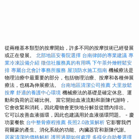
從兩種基本類型的按摩開始，許多不同的按摩技術已經發展
或正在發展。
北部地區安養院選擇
台南律師的專業建議
專
業冷凍設備介紹
徵信社服務真的有用嗎
下午茶外燴輕鬆安
排
專屬台北會計事務所服務
屋頂防水施工指南
機械療法是
物理治療中最重要的部分，包括物理治療、按摩和各種伸展
療法，也稱為伸展療法。
台南地區清潔公司推薦
大里放鬆
按摩
舒適的養護中心環境
機械療法的基礎是確定休息、運
動和負荷的正確比例。 當它開始血液流動和新陳代謝時，
它會收緊和消耗，因此廢物會更快地分解並從體內排出。
它可以改善血液循環，因此也建議用於血液循環問題。 - 慶
功宴餐飲
台中整骨療程推薦
長照2.0政策解析
它影響我們
荷爾蒙的產生、消化系統的功能、內臟器官和新陳代謝。
居家清潔的價格解析
護照過期如何處理
多樣化自助餐選擇