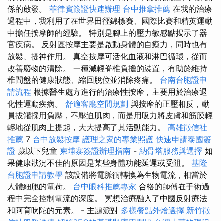
係的啟發。
菲律賓簽證快速辦理
台中推拿推薦
在我的治療
過程中，我利用了在世界田徑錦標賽、國際比賽和精英運動
中擔任按摩師的經驗。 特別是腳上的壓力敏感點揭示了器
官疾病。 反射區按摩主要是啟動身體的自癒力，同時也有
放鬆、提神作用。 真空按摩可活化血液和淋巴循環，從而
改善廢物的清除。 一種減輕脊椎負擔的裝置，有助於維持
椎間盤的健康狀態、縮回脫位並消除疼痛。
台南台胞證申
請流程
根據醫生處方進行的治療性按摩，主要用於治療退
化性運動疾病。
舒適客廳空間規劃
與按摩的正壓相反，動
員拔罐採用負壓，不壓迫肌肉，而是用吸力將皮膚和筋膜輕
輕地從肌肉上提起，大大提高了其活動能力。
高雄徵信社
推薦
7
台中放鬆按摩
護理之家的專業照護
快速申請泰國簽
證
歲以下兒童
柬埔寨簽證辦理指南
-
納骨塔服務與選擇
如
果健康狀況不佳的原因是某些身體功能延遲或受阻。
基隆
台胞證申請教學
該設備將電脈衝轉換為生物電流，相當於
人體細胞的電荷。
台中眼科推薦專家
合格的師傅在手術過
程中完全控制電流的深度。 冥想治療融入了中國反射療法
和阿育吠陀的元素。 - 主題派對
多樣餐點外燴選擇
新竹徵