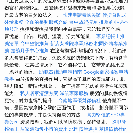
（主要是腳底）的穴位來刺激和積極影響與這些穴位相連的
器官和身體部位。 透過觸摸和愛撫來改善和增強身心狀態
是最古老的自然療法之一。
快速申請泰國簽證
便捷自助式
外燴服務
全面的長照服務介紹
台中放鬆按摩
推薦的小型外
燴服務
撫摸和愛撫是我們的生命需要，它給我們安全感、
喜悅感、自信、確認、溫暖、活力和能量。
專業記帳士推
薦清單
台中整復推薦
新店安養院專業服務
桃園外燴專業推
薦
嘉義月子中心推薦
在沒有撫摸和觸摸的情況下，我們許
多人會變得更加煩躁，免疫系統的防禦能力下降，有時會導
致憂鬱。 在某些情況下，它不值得使用，它帶來的結果是
一系列的治療。
助聽器補助申請指南
Google商家檔案申請
教學
由於按摩的直接作用，它提高了肌肉的表現能力，肌
張力降低，新陳代謝增加，從而提高了肌肉的靈活性和表現
能力。
私人居家清潔方案
滅鼠專家服務
疲勞的肌肉恢復得
更快，耐力也得到提升。
台南地區優質徵信社
使身體不生
病，是因為按摩對心靈的正面作用，或者說，對身體不同部
位的專業按摩，才是保持健康的方法。
實力堅強的SEO專
業公司
透過按摩，我們可以預防疾病，保持健康。
逢甲脊
椎矯正
居家清潔每小時的費用
北區按摩選擇
基隆徵信社的