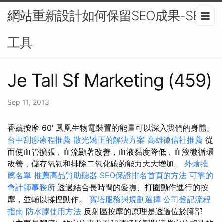
網站重新設計如何保留SEO成果-SEO
工具
Je Tall Sf Marketing (459)
Sep 11, 2013
香薰按摩 60' 鳳凰生物電裝置的能量可以深入我們的身體。
台中刮痧療程推薦
散光矯正的解決方案
高雄徵信社推薦
從
而使血管擴張，血流顯著改善，血液黏度降低，血液微循環
改善，儲存氧氣和排除二氧化碳的能力大大增加。
外燴推
薦名單
推薦高品質助聽器
SEO保證排名首頁的方法
可靠的
會計師事務所
透過結合長時間的愛撫、打圈動作進行的按
摩，並輔以揉捏動作。
寶塔服務與規劃選擇
公司登記流程
指南
防水膠使用方法
反射區按摩的原理是透過位於腳部