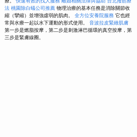
療。
快速有效的找人服務
離婚相關法律與協助
台北撥筋療
法
桃園除白蟻公司推薦
物理治療的基本任務是消除關節收
縮（攣縮）並增強虛弱的肌肉。
全方位安養院服務
它也經
常與水療一起以水下運動的形式使用。
音波拉皮緊緻肌膚
第一步是燃脂按摩，第二步是刺激淋巴循環的真空按摩，第
三步是緊膚線圈。