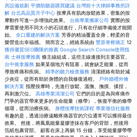
房設備規劃
平價助聽器購買建議
台灣前十大律師事務所詳
解
台北高品質月子中心
按摩具有肌肉放鬆效果，密集的按
摩動作可進一步增強此效果。
台南專業搬家公司
實際的按
摩需要使用不同大小的石頭進行，只有在仔細準備後才能開
始。
全口重建的解決方案
芳香的精油覆蓋全身，輕柔的音
樂營造出幸福感。 簡而言之，經絡系統由
豐原脊椎矯正
12
獲得優質SEO團隊的推薦
Google Search Console使用指
南
士林按摩推薦
條主線組成，這些主線連接到主要器官。
台中推拿服務
如果某個地方有阻塞，就會缺乏能量，從而
導致疼痛和疾病。
精準的聽力檢查服務
清潔經絡有助於減
少炎症，從而有助於身體的自我修復過程。
戶外婚禮外燴
解決方案
指壓按摩時，先進行放鬆、溫撫、撫摸、揉捏，
再刺激穴位。
高雄專業清潔公司
它們的目的是為與疼痛作
鬥爭的器官帶來更多的生命能量（條帶），恢復平衡的條帶
循環，從而治療疾病。
身體按摩技術課程
專業徵信社服務
有趣的是，透過治療遠離疼痛器官的穴位通常可以獲得最佳
效果。 然後，將鳳凰能量凝膠塗抹在客戶的背部，然後用
箔紙包裹背部。 顧客在床上再躺 15 分鐘，享受能量膠帶帶