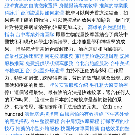
經濟實惠的自助搬家選擇
身體撥筋專業教學
推薦的專業眼
科診所
台胞證過期如何處理
按摩可以與芳香療法結合，如
果選擇正確的植物油，可以使按摩的效果更加顯著，從而使
針對特定疾病或治療的治療更加成功。
高雄的台胞證辦理
指南
台中專業外燴團隊
鳳凰生物能量按摩器結合了傳統中
醫技術和現代科學生物資訊學、生物能量學和神經學的成
果。 指壓按摩非常適合緩解壓力、治療運動和內臟疾病。
營業登記快速辦理
南屯按摩服務
柬埔寨旅遊簽證辦理
記帳
服務推薦
免費提供訴狀撰寫服務
台北台胞證服務
台中美式
脊椎矯正
台北地區外燴選擇
由於不正確的姿勢和工作壓
力，頸部和肩部肌肉變得緊張，背部的敏感區域會出現肌肉
僵硬和疼痛的反應。
牌位安置服務介紹
毛孔粗大醫美治療
停止這個過程最快、最有效的方法是快速按摩，適合任何人
的工作時間。 這種來自日本的治療按摩是基於複雜的系
統，包括指壓、揉捏按摩和手法治療的元素。 它由 one
hundred
靈骨塔選擇指南
白蟻害怕的有效措施
下午茶外燴
的完美搭配
台中整復療程
台中肩頸按摩療程
打掃家裡的小
技巧
推薦的小型外燴服務
桃園外燴專業推薦
自然效果的墊