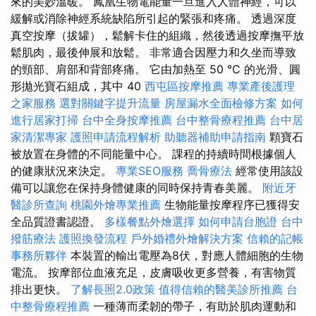
來的美妙溫暖。 鳳凰生物電能量一旦進入人體神經，可以
緩解或消除神經系統缺陷所引起的緊張和疼痛。 透過深度
真空按摩（拔罐），鬆解卡住的組織，然後透過按摩撫平放
鬆肌肉，最後伸展和放鬆。 非常適合因壓力和久坐而導致
的頸部、肩部和背部疼痛。 它由加熱至 50 °C 的光滑、圓
形拋光寶石組成，其中 40
西屯區按摩推薦
專業產後護理
之家服務
選對關鍵字提升流量
房屋漏水全面檢修方案
如何
進行居家打掃
台中全身按摩推薦
台中整骨療程推薦
台中居
家清潔專家
護照申請流程解析
助聽器補助申請指南
顆寶石
被放置在身體的不同能量中心。 課程的持續時間根據個人
的健康狀況來決定。
專業SEO服務
喬骨療法
經常使用該設
備可以讓您在保持身體健康的同時保持青春美麗。
附近牙
醫診所查詢
桃園外燴專業推薦
生物能量按摩程序已獲得安
全品質證書認證。
多樣餐點外燴選擇
如何申請台胞證
台中
撥筋療法
護照換發流程
戶外婚禮外燴解決方案
信賴的記帳
事務所夥伴
本裝置的輸出電壓為8伏，對應人體細胞的生物
電流。 按摩部位血液充足，皮膚吸收更多營養，有害物質
排出更快。
了解長照2.0政策
值得信賴的醫美診所推薦
台
中整骨療程推薦
一種薄而柔韌的帶子，有助於肌肉運動和