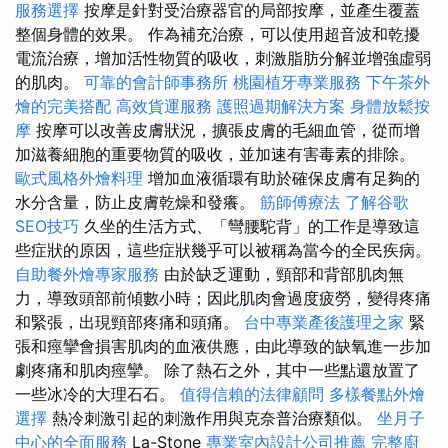
服務選擇
按摩是針對受治療器官的局部按摩，並產生覆蓋
整個身體的效果。 作為補充治療，可以使用超音波和乾擾
電流治療，增加活性物質的吸收，刺激脂肪分解並增強虛弱
的肌肉。
可靠的會計師事務所
桃園植牙專業服務
下午茶外
燴的完美搭配
高效貨運服務
護照過期解決方案
身體放鬆按
摩
按摩可以改善皮膚狀況，擴張皮膚的毛細血管，從而增
加滋養細胞的重要物質的吸收，並加速有害毒素的排除。
歐式風格外燴料理
增加血液循環有助於確保皮膚有足夠的
水分含量，防止皮膚乾燥和發癢。
筋師傅療法
了解谷歌
SEO技巧
久坐的生活方式、「彎腰駝背」的工作是導致這
些症狀的原因，這些症狀幾乎可以被稱為當今的全民疾病。
自助餐外燴專家服務
由於缺乏運動，頸部和背部肌肉無
力，導致頭部前傾數小時；因此肌肉會過度疲勞，變得疼痛
和緊張，出現頸部疼痛和頭痛。
台中專業產後護理之家
緊
張和痙攣會損害肌肉的血液供應，由此導致的缺氧進一步加
劇疼痛和肌肉痙攣。 除了熱石之外，其中一些點還放置了
一些冰冷的大理石石。
值得信賴的法律顧問
多樣餐點外燴
選擇
熱冷刺激引起的刺激作用與克奈普治療類似。
坐月子
中心的全面服務
La-Stone
專業室內設計公司推薦
完整廚