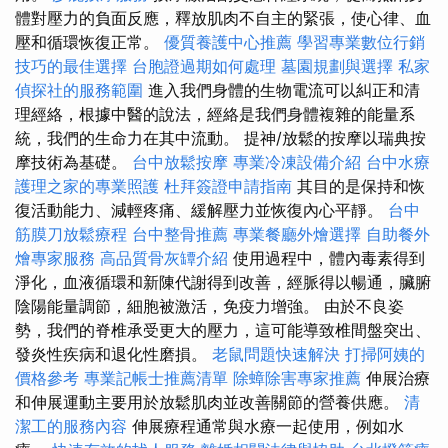
體對壓力的負面反應，釋放肌肉不自主的緊張，使心律、血
壓和循環恢復正常。
優質養護中心推薦
學習專業數位行銷
技巧的最佳選擇
台胞證過期如何處理
墓園規劃與選擇
私家
偵探社的服務範圍
進入我們身體的生物電流可以糾正和清
理經絡，根據中醫的說法，經絡是我們身體複雜的能量系
統，我們的生命力在其中流動。 提神/放鬆的按摩以瑞典按
摩技術為基礎。
台中放鬆按摩
專業冷凍設備介紹
台中水療
護理之家的專業照護
杜拜簽證申請指南
其目的是保持和恢
復活動能力、減輕疼痛、緩解壓力並恢復內心平靜。
台中
筋膜刀放鬆療程
台中整骨推薦
專業餐廳外燴選擇
自助餐外
燴專家服務
高品質骨灰罈介紹
使用過程中，體內毒素得到
淨化，血液循環和新陳代謝得到改善，經脈得以暢通，臟腑
陰陽能量調節，細胞被激活，免疫力增強。 由於不良姿
勢，我們的脊椎承受更大的壓力，這可能導致椎間盤突出、
發炎性疾病和退化性磨損。
老鼠問題快速解決
打掃阿姨的
價格參考
專業記帳士推薦清單
除蟑除害專家推薦
伸展治療
和伸展運動主要用於放鬆肌肉並改善關節的營養供應。
清
潔工的服務內容
伸展療程通常與水療一起使用，例如水