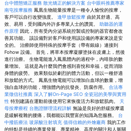
台中體態矯正服務
散光矯正的解決方案
台中眼科推薦專家
南屯按摩服務
鳳凰生物能量按摩是一種令人愉悅的按摩，
客戶可以自行改變強度。
逢甲放鬆按摩
由於其舒適、高
效、易用，受到國內外許多專業人士的讚賞。
助聽器的運
作原理
因此，所有受內分泌系統控製或控制的器官都會改
善其功能。 該設備對於客戶和使用該設備的專家來說是安
全的。 治療師使用特殊的按摩手套（帶有銀線）連接到
Fohow 設備。 首先，將草本按摩凝膠塗抹在皮膚上，然後
進行治療。 生物電能進入鳳凰體內的過程中，內啡肽的數
量增加。 這就是為什麼我們會感到喜悅和幸福，從而消除
身體的疲勞。 效果類似於劇烈的體力活動，但以一種舒適
和放鬆的方式。 鳳凰生物電能可以增加白血球的數量，增
強白血球的功能，增強體內的抗發炎、防腐作用。
合法專
業徵信社推薦
深入了解On-Page SEO
全瓷冠的美學與實用
性
特別建議在運動前後使用它來恢復活力和放鬆肌肉。
天
母按摩療程
台胞證辦理流程詳解
無論是良好的舒緩按摩還
是緩解複雜的腰痛，我都能以我豐富的知識為您服務。
台
中撥筋療法
玻尿酸注射填充
值得信賴的外燴廠商
我的工作
的特點是持續的專業發展、專業精神、高度的關注和人脈關