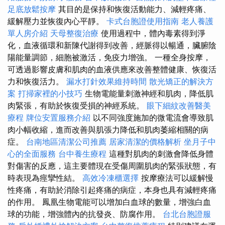
足底放鬆按摩
其目的是保持和恢復活動能力、減輕疼痛、
緩解壓力並恢復內心平靜。
卡式台胞證使用指南
老人養護
單人房介紹
天母整復治療
使用過程中，體內毒素得到淨
化，血液循環和新陳代謝得到改善，經脈得以暢通，臟腑陰
陽能量調節，細胞被激活，免疫力增強。 一種全身按摩，
可透過影響皮膚和肌肉的血液供應來改善整體健康、恢復活
力和恢復活力。
漏水打針效果維持時間
散光矯正的解決方
案
打掃家裡的小技巧
生物電能量刺激神經和肌肉，降低肌
肉緊張，有助於恢復受損的神經系統。
眼下細紋改善醫美
療程
牌位安置服務介紹
以不同強度施加的微電流會導致肌
肉小幅收縮，進而改善與肌張力降低和肌肉萎縮相關的病
症。
台南地區清潔公司推薦
居家清潔的價格解析
坐月子中
心的全面服務
台中養生療程
這種對肌肉的刺激會降低身體
對傷害的反應，這主要體現在受傷周圍肌肉的緊張狀態，有
時表現為痙攣性結。
高效冷凍櫃選擇
按摩療法可以緩解慢
性疼痛，有助於消除引起疼痛的病症，本身也具有減輕疼痛
的作用。 鳳凰生物電能可以增加白血球的數量，增強白血
球的功能，增強體內的抗發炎、防腐作用。
台北台胞證服