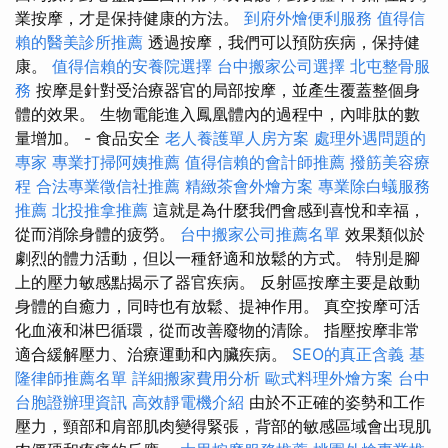
業按摩，才是保持健康的方法。
到府外燴便利服務
值得信
賴的醫美診所推薦
透過按摩，我們可以預防疾病，保持健
康。
值得信賴的安養院選擇
台中搬家公司選擇
北屯整骨服
務
按摩是針對受治療器官的局部按摩，並產生覆蓋整個身
體的效果。 生物電能進入鳳凰體內的過程中，內啡肽的數
量增加。 - 食品安全
老人養護單人房方案
處理外遇問題的
專家
專業打掃阿姨推薦
值得信賴的會計師推薦
撥筋美容療
程
合法專業徵信社推薦
精緻茶會外燴方案
專業除白蟻服務
推薦
北投推拿推薦
這就是為什麼我們會感到喜悅和幸福，
從而消除身體的疲勞。
台中搬家公司推薦名單
效果類似於
劇烈的體力活動，但以一種舒適和放鬆的方式。 特別是腳
上的壓力敏感點揭示了器官疾病。 反射區按摩主要是啟動
身體的自癒力，同時也有放鬆、提神作用。 真空按摩可活
化血液和淋巴循環，從而改善廢物的清除。 指壓按摩非常
適合緩解壓力、治療運動和內臟疾病。
SEO的真正含義
基
隆律師推薦名單
詳細搬家費用分析
歐式料理外燴方案
台中
台胞證辦理資訊
高效靜電機介紹
由於不正確的姿勢和工作
壓力，頸部和肩部肌肉變得緊張，背部的敏感區域會出現肌