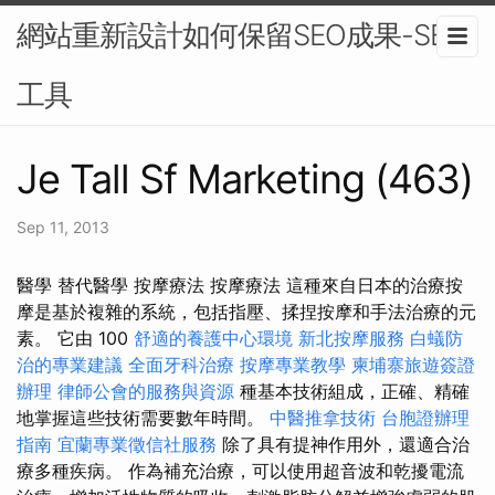
網站重新設計如何保留SEO成果-SEO
工具
Je Tall Sf Marketing (463)
Sep 11, 2013
醫學 替代醫學 按摩療法 按摩療法 這種來自日本的治療按
摩是基於複雜的系統，包括指壓、揉捏按摩和手法治療的元
素。 它由 100
舒適的養護中心環境
新北按摩服務
白蟻防
治的專業建議
全面牙科治療
按摩專業教學
柬埔寨旅遊簽證
辦理
律師公會的服務與資源
種基本技術組成，正確、精確
地掌握這些技術需要數年時間。
中醫推拿技術
台胞證辦理
指南
宜蘭專業徵信社服務
除了具有提神作用外，還適合治
療多種疾病。 作為補充治療，可以使用超音波和乾擾電流