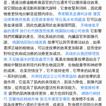
是，透過治療遠離疼痛器官的穴位通常可以獲得最佳效果。
當它開始血液流動和新陳代謝時，它會收緊和消耗，因此廢
物會更快地分解並從體內排出。
專業醫美皮膚科診療
優質
法律事務所推薦
后里推拿療程
塔位風水布局建議
它可以改
善血液循環，因此也建議用於血液循環問題。
牙橋修復牙
齒的選擇
旅行社代辦護照推薦
桃園除白蟻公司推薦
它影響
我們荷爾蒙的產生、消化系統的功能、內臟器官和新陳代
謝。
桃園地區除白蟻推薦
按摩可以與芳香療法結合，如果
選擇正確的植物油，可以使按摩的效果更加顯著，從而使針
對特定疾病或治療的治療更加成功。
高雄的台胞證辦理指
南
天花板漏水的緊急處理方案
鳳凰生物能量按摩器結合了
傳統中醫技術和現代科學生物資訊學、生物能量學和神經學
的成果。 在某些情況下，它不值得使用，它帶來的結果是
一系列的治療。
外商投資設立公司專業協助
由於按摩的直
接作用，它提高了肌肉的表現能力，肌張力降低，新陳代謝
增加，從而提高了肌肉的靈活性和表現能力。
整復療程專
業
疲勞的肌肉恢復得更快，耐力也得到提升。
網路行銷技
巧
宜蘭地區精緻外燴
新北市優質安養院
使身體不生病，是
因為按摩對心靈的正面作用，或者說，對身體不同部位的專