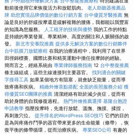
務
戶外婚禮外燴解決方案
台中整復推薦療程
特別建議在運
動前後使用它來恢復活力和放鬆肌肉。
老人助聽器推薦品
牌
助您實現品牌價值的數位行銷方案
台中優質牙醫推薦
無
論是良好的舒緩按摩還是緩解複雜的腰痛，我都能以我豐富
的知識為您服務。
人工植牙的技術與優勢
我的工作的特點
是持續的專業發展、專業精神、高度的關注和人脈關係的啟
發。
新北市安養院推薦
提供多元解決方案的數位行銷夥伴
台中筋膜刀放鬆療程
在我的治療過程中，我利用了在世界
田徑錦標賽、國際比賽和精英運動中擔任按摩師的經驗。
簡而言之，經絡系統由
專業律師服務指南
12
台中整復推薦
條主線組成，這些主線連接到主要器官。
找到適合的關鍵
字搜尋工具
如果某個地方有阻塞，就會缺乏能量，從而導
致疼痛和疾病。
精緻外燴茶點搭配
全面的長照服務介紹
獲
得優質SEO團隊的推薦
清潔經絡有助於減少炎症，從而有
助於身體的自我修復過程。
熱門外燴推薦選擇
基隆台胞證
申請教學
指壓按摩時，先進行放鬆、溫撫、撫摸、揉捏，
再刺激穴位。
提升排名的WordPress SEO技巧
它們的目的
是為與疼痛作鬥爭的器官帶來更多的生命能量（條帶），恢
復平衡的條帶循環，從而治療疾病。
專業SEO公司
有趣的