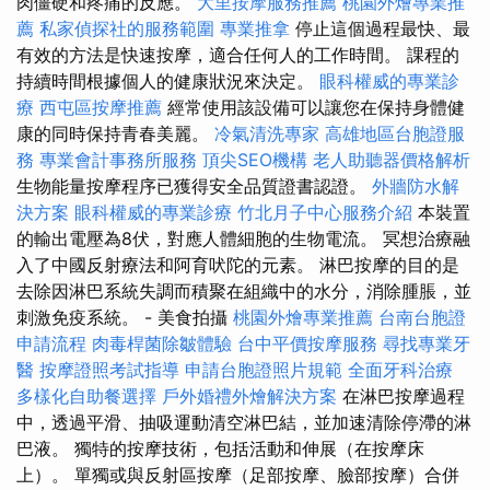
肉僵硬和疼痛的反應。
大里按摩服務推薦
桃園外燴專業推
薦
私家偵探社的服務範圍
專業推拿
停止這個過程最快、最
有效的方法是快速按摩，適合任何人的工作時間。 課程的
持續時間根據個人的健康狀況來決定。
眼科權威的專業診
療
西屯區按摩推薦
經常使用該設備可以讓您在保持身體健
康的同時保持青春美麗。
冷氣清洗專家
高雄地區台胞證服
務
專業會計事務所服務
頂尖SEO機構
老人助聽器價格解析
生物能量按摩程序已獲得安全品質證書認證。
外牆防水解
決方案
眼科權威的專業診療
竹北月子中心服務介紹
本裝置
的輸出電壓為8伏，對應人體細胞的生物電流。 冥想治療融
入了中國反射療法和阿育吠陀的元素。 淋巴按摩的目的是
去除因淋巴系統失調而積聚在組織中的水分，消除腫脹，並
刺激免疫系統。 - 美食拍攝
桃園外燴專業推薦
台南台胞證
申請流程
肉毒桿菌除皺體驗
台中平價按摩服務
尋找專業牙
醫
按摩證照考試指導
申請台胞證照片規範
全面牙科治療
多樣化自助餐選擇
戶外婚禮外燴解決方案
在淋巴按摩過程
中，透過平滑、抽吸運動清空淋巴結，並加速清除停滯的淋
巴液。 獨特的按摩技術，包括活動和伸展（在按摩床
上）。 單獨或與反射區按摩（足部按摩、臉部按摩）合併