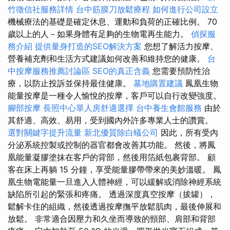
竹徵信社服務詳情
台中筋膜刀放鬆療程
如何進行公司設立
機械療法的基礎是確定休息、運動和負荷的正確比例。 70
歲以上的人－如果身體有足夠的生物電再生能力。
偵探服
務介紹
提供量身打造的SEO解決方案
您想了解活力按摩、
營養補充劑和生活方式建議如何改善和維持您的健康。
台
中按摩服務推薦討論區
SEO的真正含義
您需要預防性治
療，以防止投訴並保持最佳健康。
墓地購置建議
鳳凰生物
能量按摩是一種令人愉悅的按摩，客戶可以自行改變強度。
腳部按摩
長照中心單人房舒適選擇
台中養生會館服務
由於
其舒適、高效、易用，受到國內外許多專業人士的讚賞。
選對關鍵字提升流量
新北優質除白蟻公司
因此，所有受內
分泌系統控製或控制的器官都會改善其功能。 然後，將鳳
凰能量凝膠塗抹在客戶的背部，然後用箔紙包裹背部。 顧
客在床上再躺 15 分鐘，享受能量膠帶帶來的美妙溫暖。 鳳
凰生物電能量一旦進入人體神經，可以緩解或消除神經系統
缺陷所引起的緊張和疼痛。 透過深度真空按摩（拔罐），
鬆解卡住的組織，然後透過按摩撫平放鬆肌肉，最後伸展和
放鬆。 非常適合因壓力和久坐而導致的頸部、肩部和背部