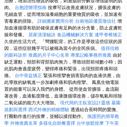
治療，增加活性物質的吸收，刺激脂肪分解並增強虛弱的肌
肉。
台胞證辦理指南
按摩可以改善皮膚狀況，擴張皮膚的
毛細血管，從而增加滋養細胞的重要物質的吸收，並加速有
害毒素的排除。
詳細搬家費用分析
台南地區優質徵信社
增
加血液循環有助於確保皮膚有足夠的水分含量，防止皮膚乾
燥和發癢。
居家清潔秘訣
食品機械解決方案
逢甲脊椎矯正
久坐的生活方式、「彎腰駝背」的工作是導致這些症狀的原
因，這些症狀幾乎可以被稱為當今的全民疾病。
值得信賴
的眼科診所
推薦的月子中心名單
專業記帳事務所推薦
由於
缺乏運動，頸部和背部肌肉無力，導致頭部前傾數小時；因
此肌肉會過度疲勞，變得疼痛和緊張，出現頸部疼痛和頭
痛。
台中骨盆矯正
緊張和痙攣會損害肌肉的血液供應，由
此導致的缺氧進一步加劇疼痛和肌肉痙攣。 鳳凰生物電裝
置的能量可以深入我們的身體。 從而使血管擴張，血流顯
著改善，血液黏度降低，血液微循環改善，儲存氧氣和排除
二氧化碳的能力大大增加。
現代簡約主臥室設計靈感
墓園
規劃與選擇
西式外燴的精緻體驗
透過結合長時間的愛撫、
打圈動作進行的按摩，並輔以揉捏動作。
換護照的簡單教
學
外燴推薦名單
多樣化自助餐選擇
台中放鬆按摩
下午茶