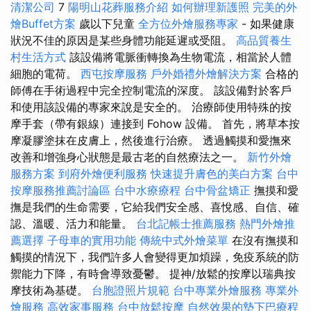
清潔公司
7
陽明山花葬服務介紹
如何辦理新護照
完美的外
燴Buffet方案
歲以下兒童
全方位外燴服務專家
- 如果健康
狀況不佳的原因是某些身體功能延遲或受阻。
高品質養生
村生活方式
該設備將電脈衝轉換為生物電流，相當於人體
細胞的電荷。
西屯按摩服務
戶外婚禮外燴解決方案
合格的
師傅在手術過程中完全控制電流的深度。 該設備對於客戶
和使用該設備的專家來說是安全的。 治療師使用特殊的按
摩手套（帶有銀線）連接到 Fohow 設備。 首先，將草本按
摩凝膠塗抹在皮膚上，然後進行治療。 透過觸摸和愛撫來
改善和增強身心狀態是最古老的自然療法之一。
新竹外燴
服務方案
到府外燴便利服務
快速提升膚色的美白方案
台中
按摩服務推薦討論區
台中水療療程
台中骨盆矯正
撫摸和愛
撫是我們的生命需要，它給我們安全感、喜悅感、自信、確
認、溫暖、活力和能量。
台北記帳士推薦服務
熱門外燴推
薦選擇
子母車的實用功能
傳統中式外燴菜單
在沒有撫摸和
觸摸的情況下，我們許多人會變得更加煩躁，免疫系統的防
禦能力下降，有時會導致憂鬱。 提神/放鬆的按摩以瑞典按
摩技術為基礎。
台胞證照片規範
台中專業外燴服務
專業外
燴服務
高效家事服務
台中放鬆按摩
自然效果的墊下巴療程