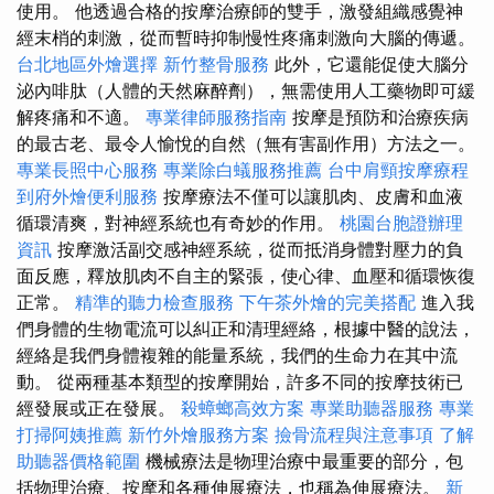
使用。 他透過合格的按摩治療師的雙手，激發組織感覺神
經末梢的刺激，從而暫時抑制慢性疼痛刺激向大腦的傳遞。
台北地區外燴選擇
新竹整骨服務
此外，它還能促使大腦分
泌內啡肽（人體的天然麻醉劑），無需使用人工藥物即可緩
解疼痛和不適。
專業律師服務指南
按摩是預防和治療疾病
的最古老、最令人愉悅的自然（無有害副作用）方法之一。
專業長照中心服務
專業除白蟻服務推薦
台中肩頸按摩療程
到府外燴便利服務
按摩療法不僅可以讓肌肉、皮膚和血液
循環清爽，對神經系統也有奇妙的作用。
桃園台胞證辦理
資訊
按摩激活副交感神經系統，從而抵消身體對壓力的負
面反應，釋放肌肉不自主的緊張，使心律、血壓和循環恢復
正常。
精準的聽力檢查服務
下午茶外燴的完美搭配
進入我
們身體的生物電流可以糾正和清理經絡，根據中醫的說法，
經絡是我們身體複雜的能量系統，我們的生命力在其中流
動。 從兩種基本類型的按摩開始，許多不同的按摩技術已
經發展或正在發展。
殺蟑螂高效方案
專業助聽器服務
專業
打掃阿姨推薦
新竹外燴服務方案
撿骨流程與注意事項
了解
助聽器價格範圍
機械療法是物理治療中最重要的部分，包
括物理治療、按摩和各種伸展療法，也稱為伸展療法。
新