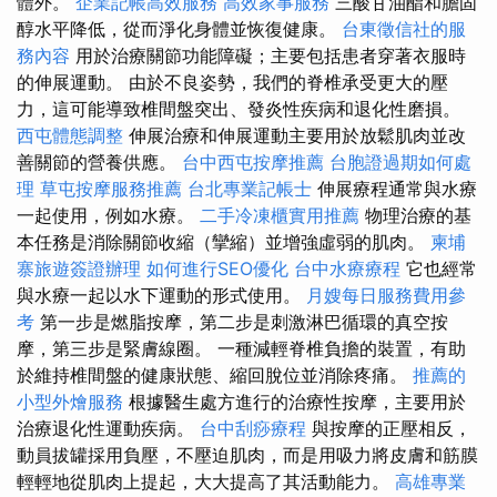
體外。
企業記帳高效服務
高效家事服務
三酸甘油酯和膽固
醇水平降低，從而淨化身體並恢復健康。
台東徵信社的服
務內容
用於治療關節功能障礙；主要包括患者穿著衣服時
的伸展運動。 由於不良姿勢，我們的脊椎承受更大的壓
力，這可能導致椎間盤突出、發炎性疾病和退化性磨損。
西屯體態調整
伸展治療和伸展運動主要用於放鬆肌肉並改
善關節的營養供應。
台中西屯按摩推薦
台胞證過期如何處
理
草屯按摩服務推薦
台北專業記帳士
伸展療程通常與水療
一起使用，例如水療。
二手冷凍櫃實用推薦
物理治療的基
本任務是消除關節收縮（攣縮）並增強虛弱的肌肉。
柬埔
寨旅遊簽證辦理
如何進行SEO優化
台中水療療程
它也經常
與水療一起以水下運動的形式使用。
月嫂每日服務費用參
考
第一步是燃脂按摩，第二步是刺激淋巴循環的真空按
摩，第三步是緊膚線圈。 一種減輕脊椎負擔的裝置，有助
於維持椎間盤的健康狀態、縮回脫位並消除疼痛。
推薦的
小型外燴服務
根據醫生處方進行的治療性按摩，主要用於
治療退化性運動疾病。
台中刮痧療程
與按摩的正壓相反，
動員拔罐採用負壓，不壓迫肌肉，而是用吸力將皮膚和筋膜
輕輕地從肌肉上提起，大大提高了其活動能力。
高雄專業