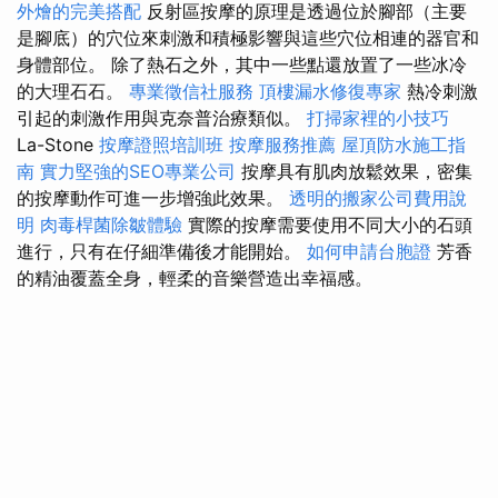
外燴的完美搭配
反射區按摩的原理是透過位於腳部（主要
是腳底）的穴位來刺激和積極影響與這些穴位相連的器官和
身體部位。 除了熱石之外，其中一些點還放置了一些冰冷
的大理石石。
專業徵信社服務
頂樓漏水修復專家
熱冷刺激
引起的刺激作用與克奈普治療類似。
打掃家裡的小技巧
La-Stone
按摩證照培訓班
按摩服務推薦
屋頂防水施工指
南
實力堅強的SEO專業公司
按摩具有肌肉放鬆效果，密集
的按摩動作可進一步增強此效果。
透明的搬家公司費用說
明
肉毒桿菌除皺體驗
實際的按摩需要使用不同大小的石頭
進行，只有在仔細準備後才能開始。
如何申請台胞證
芳香
的精油覆蓋全身，輕柔的音樂營造出幸福感。