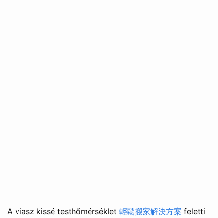
A viasz kissé testhőmérséklet
輕鬆搬家解決方案
feletti