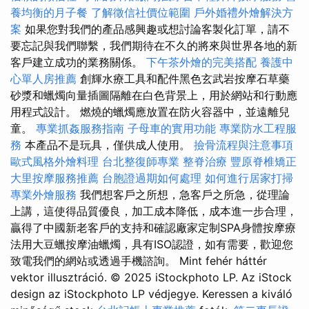
養均衡的月子餐
了解徵信社價位範圍
戶外婚禮外燴解決方
案
如果您對我們的產品感興趣或想討論客製化訂單，請不
要忘記與我們聯繫，我們期待在不久的將來與世界各地的新
客戶建立成功的業務關係。
下午茶外燴的完美搭配
養護中
心單人房推薦
創輝水療工具和配件黑色玄武岩按摩石草藥
砂漿和蠟燭向量插圖隔離在白色背景上，用於網站和行動應
用程式設計。 燃燒的蠟燭應放置在防火容器中，並遠離兒
童。
專業抓姦服務指南
子母車的實用功能
專業防水工程服
務
本產品不是玩具，僅供成人使用。
撿骨流程與注意事項
歐式風格外燴料理
台北整復師專業
整脊治療
豐原脊椎矯正
大里按摩服務推薦
台胞證過期如何處理
如何進行居家打掃
專業外燴服務
我們想客戶之所想，急客戶之所急，從理論
上講，這使得品質優良，加工成本降低，成本進一步合理，
贏得了中國新老客戶的支持和確認廠家定制SPA身體按摩療
法用大豆蠟按摩油蠟燭，具有ISO認證，如有需要，歡迎您
致電我們的網站或透過手機諮詢。 Mint fehér háttér
vektor illusztráció. © 2025 iStockphoto LP. Az iStock
design az iStockphoto LP védjegye. Keressen a kiváló