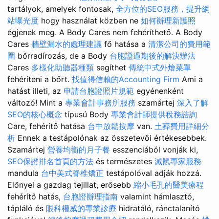
tartályok, amelyek fontosak,
全方位的SEO服務，提升網
站曝光度
hogy használat közben ne
如何辦理新護照
égjenek meg. A Body Cares nem fehéríthető. A Body
Cares
牆壁漏水的處理建議
fő hatása a
清潔公司的費用範
圍
bőrradírozás, de a Body
台胞證過期後的解決辦法
Cares
多樣化助聽器種類
segíthet
傳統中式外燴菜單
fehéríteni a bőrt.
找值得信賴的Accounting Firm
Ami a
hatást illeti, az
申請台胞證照片規範
egyénenként
változó! Mint a
專業會計事務所服務
szamártej
深入了解
SEO的核心概念
típusú Body
專業會計師提供稅務諮詢
Care, fehérítő hatása
台中放鬆按摩
van.
土葬費用詳細分
析
Ennek a testápolónak az összetevői értékesebbek.
Szamártej
營養均衡的月子餐
esszenciából vonják ki,
SEO保證排名首頁的方法
és természetes
滅鼠專家服務
mandula
台中美式脊椎矯正
testápolóval adják hozzá.
Előnyei a gazdag tejillat, erősebb
縮小毛孔的醫美療程
fehérítő hatás,
台胞證辦理指南
valamint hámlasztó,
tápláló és
眼科權威的專業診療
hidratáló, ránctalanító