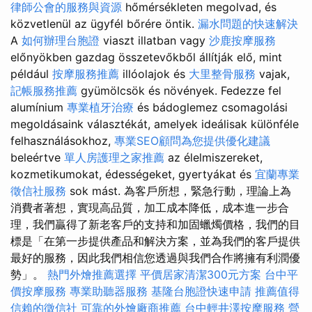
律師公會的服務與資源
hőmérsékleten megolvad, és
közvetlenül az ügyfél bőrére öntik.
漏水問題的快速解決
A
如何辦理台胞證
viaszt illatban vagy
沙鹿按摩服務
előnyökben gazdag összetevőkből állítják elő, mint
például
按摩服務推薦
illóolajok és
大里整骨服務
vajak,
記帳服務推薦
gyümölcsök és növények. Fedezze fel
alumínium
專業植牙治療
és bádoglemez csomagolási
megoldásaink választékát, amelyek ideálisak különféle
felhasználásokhoz,
專業SEO顧問為您提供優化建議
beleértve
單人房護理之家推薦
az élelmiszereket,
kozmetikumokat, édességeket, gyertyákat és
宜蘭專業
徵信社服務
sok mást. 為客戶所想，緊急行動，理論上為
消費者著想，實現高品質，加工成本降低，成本進一步合
理，我們贏得了新老客戶的支持和加固蠟燭價格，我們的目
標是「在第一步提供產品和解決方案，並為我們的客戶提供
最好的服務，因此我們相信您透過與我們合作將擁有利潤優
勢」。
熱門外燴推薦選擇
平價居家清潔300元方案
台中平
價按摩服務
專業助聽器服務
基隆台胞證快速申請
推薦值得
信賴的徵信社
可靠的外燴廠商推薦
台中輕井澤按摩服務
營