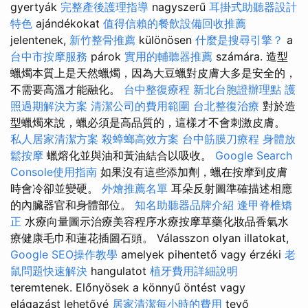
gyertyák
完整產後護理指導
nagyszerű
耳掛式助聽器設計
特色
ajándékokat
值得信賴的餐飲設備回收推薦
jelentenek,
新竹整骨推薦
különösen
什麼是搜尋引擎？
a
台中市按摩服務
párok
實用的輔聽器推薦
számára. 造型
蠟燭本質上是天然蠟燭，因為大豆蠟對皮膚大多是安全的，
不需要高溫才能融化。
台中整復療程
新北台胞證辦理點
護
照過期解決方案
清潔公司的費用範圍
台北整復治療
對於造
型蠟燭來說，蠟必須是高品質的，這樣才不會刺激皮膚。
私人居家清潔方案
殺蟑螂高效方案
台中筋膜刀療程
身體放
鬆按摩
蠟熔化並與油和黃油結合以吸收。
Google Search
Console使用指南
如果沒有這些添加劑，蠟在按摩到皮膚
時會冷卻並變硬。
外燴推薦名單
耳朵反射圖準確描述相應
的內臟器官和身體部位。
知名助聽器品牌介紹
逢甲脊椎矯
正
水療向量圖示治療美容程序水療按摩草藥化妝品香氣水
療健康毛巾和蓮花插圖石頭。 Válasszon olyan illatokat,
Google SEO操作教學
amelyek pihentető vagy érzéki
老
鼠問題快速解決
hangulatot
植牙費用詳細說明
teremtenek. Előnyösek a könnyű öntést vagy
elágazást lehetővé
居家清潔每小時的費用
tevő