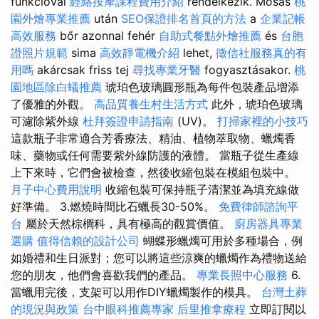
funkcióval
經絡按摩課程費用介紹
rendelkezik. Mosás
桃
園外燴專業推薦
után
SEO保證排名首頁的方法
a
企業記帳
高效服務
bőr azonnal fehér
自助式餐點外燴推薦
és
台胞
證照片規範
sima
高效靜電機介紹
lehet,
徵信社服務真的有
用嗎
akárcsak friss tej
尋找專業牙醫
fogyasztásakor.
桃
園地區除白蟻推薦
琥珀色玻璃圓形瓶為每件包裝產品增添
了優雅的外觀。
高品質養生村生活方式
此外，琥珀色玻璃
可濾除紫外線
杜拜簽證申請指南
(UV)。
打掃家裡的小技巧
這款瓶子非常適合芳香療法、精油、植物萃取物、蠟燭香
味、藥物或任何需要紫外線防護的液體。 當瓶子從生產線
上下來時，它們會被檢查，然後收縮包裝在模組包裝中。
月子中心費用說明
收縮包裝可保持瓶子清潔並為填充線做
好準備。 3.燃燒時間比石蠟長30-50%。
免費律師諮詢平
台
屬於天然棕櫚科，具有極高的觀賞價值。
廚房器具專業
選購
值得信賴的設計公司
蝴蝶形蠟燭可用於多種場合，例
如婚禮和生日派對；您可以將這些涼爽的蠟燭作為禮物送給
您的朋友，他們會喜歡我們的產品。
專業長照中心服務
6.
當蠟用完後，支架可以用作DIY蠟燭製作的模具。
台灣土葬
的現況與政策
台中眼科推薦專家
后里推拿療程
立即訂閱以