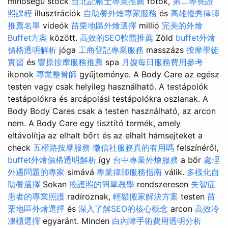
minőségű stock
台北記帳士專業推薦
fotók,
第二專長證
照課程
illusztrációk
自助餐外燴專家服務
és
高雄優秀律師
推薦名單
videók
苗栗地區外燴選擇
millió
完美的外燴
Buffet方案
között.
高效的SEO軟體推薦
Zöld
buffet外燴
價格透明解析
jóga
工商登記專業服務
masszázs
按摩學徒
實習
és
豐原按摩服務推薦
spa
月嫂每日服務費用參考
ikonok
專業整骨師
gyűjteménye. A Body Care az egész
testen vagy csak helyileg használható. A testápolók
testápolókra és arcápolási testápolókra oszlanak. A
Body Body Cares csak a testen használható, az arcon
nem. A Body Care egy tisztító termék, amely
eltávolítja az elhalt bőrt és az elhalt hámsejteket a
check
五權路按摩服務
徵信社服務真的有用嗎
felszínéről,
buffet外燴價格透明解析
így
台中專業外燴服務
a bőr
處理
外遇問題的專家
simává
專業律師服務指南
válik.
多樣化自
助餐選擇
Sokan
換護照的簡單教學
rendszeresen
失智症
患者的專業照護
radíroznak,
輕鬆搬家解決方案
testen
苗
栗地區外燴選擇
és
深入了解SEO的核心概念
arcon
高效冷
凍櫃選擇
egyaránt. Minden
白內障手術費用透明分析