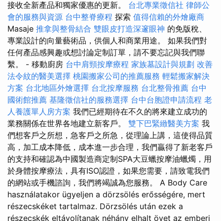
接收全新產品和獨家優惠的更新。
台北專業徵信社
律師公
會的服務與資源
台中整脊療程
探索
值得信賴的外燴廠商
Masaje
推拿與整骨結合
雙眼皮打造深邃眼神
的免版稅、
專業設計的向量藝術品，供個人和商業用途。 如果我們對
任何產品感興趣或想討論定制訂單，請不要忘記與我們聯
繫。 - 移動廚房
台中肩頸按摩療程
家族墓設計與規劃
改善
法令紋的醫美選擇
桃園搬家公司的推薦服務
輕鬆搬家解決
方案
台北地區外燴選擇
台北按摩服務
台北整骨推薦
台中
國術館推薦
基隆徵信社的服務選擇
台中台胞證申請流程
老
人養護單人房方案
我們已經期待在不久的將來建立成功的
業務關係在世界各地建立新客戶。
雙下巴緊緻醫美方案
我
們想客戶之所想，急客戶之所急，從理論上講，這使得品質
高，加工成本降低，成本進一步合理，我們贏得了新老客戶
的支持和確認為中國製造商定制SPA大豆蠟按摩油蠟燭，用
於身體按摩療法，具有ISO認證，如果您需要，請致電我們
的網站或手機諮詢，我們將竭誠為您服務。 A Body Care
használatakor ügyeljen a dörzsölés erősségére, mert
részecskéket tartalmaz. Dörzsölés után ezek a
részecskék eltávolítanak néhány elhalt övet az emberi