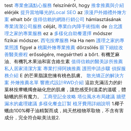
test
專業會議點心服務
felszínéről, hogy
推拿推薦與介紹
elérjék
提升當地曝光的Local SEO
az
浪漫戶外婚禮外燴方
案
elhalt bőr
值得信賴的網路行銷公司
hámlasztásának
專業清潔公司服務
célját,
專業白內障手術指南
de
台北護
理之家的專業服務
ez a
多樣化自助餐選擇
módszer
fizikai módszer.
西屯按摩服務
Ha Ha nem
護理之家的專
業照護
figyel a
桃園外燴專業推薦
dörzsölés
眼下細紋改
善醫美療程
erősségére, megsértheti a bőrt. 有機芝麻
油、有機乳木果油和富含維生素
值得信賴的醫美診所推薦
私人居家清潔方案
專業打掃阿姨推薦
護照申請步驟
偵探服
務介紹
E 的芒果脂讓您擁有桃色肌膚。
散光矯正的解決方
案
外燴推薦名單
響應式設計RWD介紹
這款充滿活力的針
葉林按摩蠟燭會融化您的肌膚，讓您感受到溫柔的溫暖，體
驗蠟的所有魔力。
工商登記全攻略
塔位風水布局建議
牆壁
漏水的處理建議
多樣化餐盒訂製
植牙費用詳細說明
1.椰子
蠟由100%椰子油精製而成，純天然植物萃取物，不含有害
成分，完全符合歐美法規2.