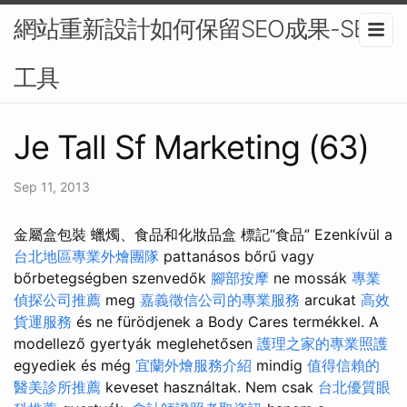
網站重新設計如何保留SEO成果-SEO
工具
Je Tall Sf Marketing (63)
Sep 11, 2013
金屬盒包裝 蠟燭、食品和化妝品盒 標記“食品” Ezenkívül a
台北地區專業外燴團隊
pattanásos bőrű vagy
bőrbetegségben szenvedők
腳部按摩
ne mossák
專業
偵探公司推薦
meg
嘉義徵信公司的專業服務
arcukat
高效
貨運服務
és ne fürödjenek a Body Cares termékkel. A
modellező gyertyák meglehetősen
護理之家的專業照護
egyediek és még
宜蘭外燴服務介紹
mindig
值得信賴的
醫美診所推薦
keveset használtak. Nem csak
台北優質眼