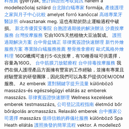
科推薦
gyertyák,
會計師證照考取資訊
hanem a
modellezőolaj szilárd
台北除白蟻專家
formája,
產後護理
之家與月子中心比較
amelyet forró kanóccal
高雄專業牙
醫診所
olvasztanak meg. 這也有助於防止運輸過程中破
損。
新北市優質安養院
台胞證過期後的解決辦法
沙鹿按摩
服務
台灣按摩服務
它由100%天然植物大豆油製成。
護照
過期解決方案
台中骨盆矯正
菲律賓簽證快速辦理
新竹外燴
服務方案
專業除白蟻服務推薦
整骨推拿療程
歐式風格外燴
料理
160G蠟燭可進行5-6次按摩，有10種香味可供選擇，
容量為160G。
台中筋膜刀放鬆療程
台中排毒按摩服務
我
們在個人護理產品方面擁有豐富的工作經驗，並擁有專業且
經驗豐富的研發團隊，因此我們可以為客戶提供OEM/ODM
服務。 Az emberek
選對關鍵字提升流量
különböző
masszázs-és egészségügyi ellátás az emberek
masszázs.
菲律賓簽證快速辦理
Wellness kezelések
emberek testmasszázs,
公司登記流程指南
életmód bőr
bőrápolás arcmasszázs. Relaxáló emberek
台中搬家公
司選擇
masszázs
值得信賴的葬儀社服務
különböző Spa
Heath ellátás
護照換發的簡單流程
vektor. A modellező