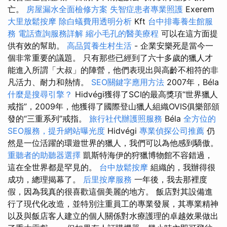
亡。
房屋漏水全面檢修方案
失智症患者專業照護
Exerem
大里放鬆按摩
除白蟻費用透明分析
Kft
台中排毒養生館服
務
電話查詢服務詳解
縮小毛孔的醫美療程
可以在這方面提
供有效的幫助。
高品質養生村生活
- 企業安樂死是當今一
個非常重要的議題。 只有那些已經到了六十多歲的獵人才
能進入所謂「大叔」的陣營，他們表現出與高齡不相符的非
凡活力、耐力和熱情。
SEO關鍵字應用方法
2007年，Béla
什麼是搜尋引擎？
Hidvégi獲得了SCI的最高獎項“世界獵人
戒指”，2009年，他獲得了國際登山獵人組織OVIS俱樂部頒
發的“三重系列”戒指。
旅行社代辦護照服務
Béla
全方位的
SEO服務，提升網站曝光度
Hidvégi
專業偵探公司推薦
仍
然是一位活躍的環遊世界的獵人，我們可以為他感到驕傲。
重聽者的助聽器選擇
凱斯特海伊的狩獵博物館不容錯過，
這在全世界都是罕見的。
台中放鬆按摩
組織的，我辦得很
成功，總理揭幕了。
后里按摩服務
一年後，我去那裡度
假，因為我真的很喜歡這個美麗的地方。 飯店對其設備進
行了現代化改造，並特別注重員工的專業發展，其專業精神
以及與飯店客人建立的個人關係對水療護理的卓越效果做出