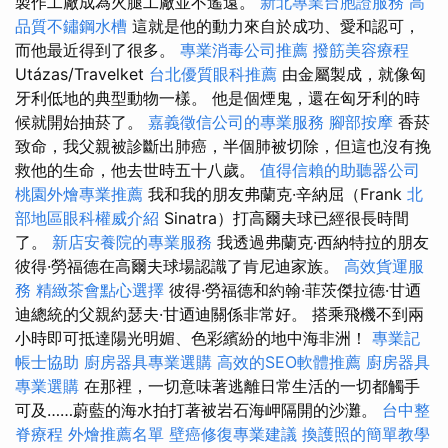
製作工廠成為火腿工廠並不遙遠。
新北專業台胞證服務
高
品質不鏽鋼水槽
這就是他的動力來自於成功、愛和認可，
而他最近得到了很多。
專業消毒公司推薦
撥筋美容療程
Utázas/Travelket
台北優質眼科推薦
由金屬製成，就像匈
牙利低地的典型動物一樣。 他是個煙鬼，還在匈牙利的時
候就開始抽菸了。
嘉義徵信公司的專業服務
腳部按摩
香菸
致命，我父親被診斷出肺癌，半個肺被切除，但這也沒有挽
救他的生命，他去世時五十八歲。
值得信賴的助聽器公司
桃園外燴專業推薦
我和我的朋友弗蘭克·辛納屈（Frank
北
部地區眼科權威介紹
Sinatra）打高爾夫球已經很長時間
了。
新店安養院的專業服務
我透過弗蘭克·西納特拉的朋友
彼得·勞福德在高爾夫球場認識了肯尼迪家族。
高效貨運服
務
精緻茶會點心選擇
彼得·勞福德和約翰·菲茨傑拉德·甘迺
迪總統的父親約瑟夫·甘迺迪關係非常好。 搭乘飛機不到兩
小時即可抵達陽光明媚、色彩繽紛的地中海非洲！
專業記
帳士協助
廚房器具專業選購
高效的SEO軟體推薦
廚房器具
專業選購
在那裡，一切意味著逃離日常生活的一切都觸手
可及……蔚藍的海水拍打著被岩石海岬隔開的沙灘。
台中整
脊療程
外燴推薦名單
壁癌修復專業建議
換護照的簡單教學