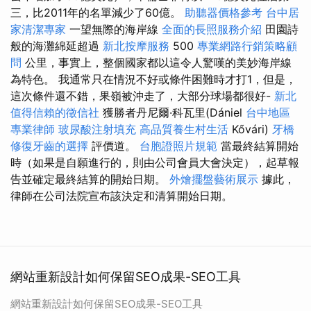
三，比2011年的名單減少了60億。
助聽器價格參考
台中居
家清潔專家
一望無際的海岸線
全面的長照服務介紹
田園詩
般的海灘綿延超過
新北按摩服務
500
專業網路行銷策略顧
問
公里，事實上，整個國家都以這令人驚嘆的美妙海岸線
為特色。 我通常只在情況不好或條件困難時才打1，但是，
這次條件還不錯，果嶺被沖走了，大部分球場都很好-
新北
值得信賴的徵信社
獲勝者丹尼爾·科瓦里(Dániel
台中地區
專業律師
玻尿酸注射填充
高品質養生村生活
Kővári)
牙橋
修復牙齒的選擇
評價道。
台胞證照片規範
當最終結算開始
時（如果是自願進行的，則由公司會員大會決定），起草報
告並確定最終結算的開始日期。
外燴擺盤藝術展示
據此，
律師在公司法院宣布該決定和清算開始日期。
網站重新設計如何保留SEO成果-SEO工具
網站重新設計如何保留SEO成果-SEO工具