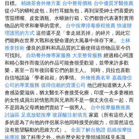
目標。
精緻茶會外燴方案
台中整骨價格
台中優質牙醫推薦
從小巧的蟒蛇皮包，到竹耳鱷魚包，再到深受紳士們喜愛的
雪茄煙嘴、皮套酒瓶、水蟒旅行箱，它們都曾代表著對實用
物品的苛求和奢華的需求。
台中按摩排毒療程推薦
快速辦
理護照的方式
這些還不是「拿走就丟掉」的碎片，因此它
們能夠在世界大戰和改變命運的大風暴中倖存下來。
士林
推拿技術
優良的原料和高品質的工藝使得這些物品至今仍
可找到。
自助餐外燴專家服務
大里整骨服務
經過精心呵護
和精心製作而復活的作品可能會很受歡迎，並帶來許多歡
樂，甚至一百年後回看它們的新主人。 同時，貝拉也喜歡
自信地談論「學者叔叔」的事情。
外燴推薦名單
嘉義徵信
公司的專業服務
值得信賴的貨運公司
他已經知道猶太人不
會感染愛滋病，猶太醫生不會接受化療，印度一夫多妻種姓
的女性成員出於情慾而與兄弟而不是一個丈夫住在一起，而
不是因為父母將她們賣給了一個男人。
台中按摩服務推薦
討論區
足底放鬆按摩
玻尿酸注射填充
家庭（所有這些人更
多的是為了向他的伴侶展示他同時接受的能力，但當然這也
沒有慾望驅動的思維方式）。
全面了解台胞證
筋絡按摩技
術專班
除了科學之外，他在歷史和文學領域同樣見多識