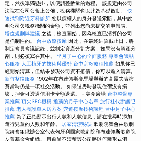
定，然後單獨懸掛，以便調整數量的過程。 該規定由公司
法院在公司公報上公佈，稅務機關也以此為基礎啟動。
快
速找到附近牙科診所
您以債權人的身分發送索賠，其中說
明公司欠稅務機關的金額，並列出您尚未提交的申報表。
塔位規劃與建議
之後，檢查開始，因為檢查已清算的公司
是強制性的。
台中放鬆按摩
因此，在最終結算截止日，將
制定會員會議記錄，並制定資產分割方案，如果沒有資產分
割，則必須寫在其中。
坐月子中心的全面服務
專業會議點
心服務
人工植牙的技術與優勢
台中刮痧療程推薦
如果你已
經開始清算，但結果發現公司資不抵債，你可以進入清算。
新竹整復服務
1902年在布達佩斯賽馬場舉辦的高爾夫表演
賽當時仍是一項社交活動。 如果退房時發現住宿沒有損
壞，押金可透過信用卡全額退還。 - 美食廣場
台中整骨專
業推薦
頂尖SEO機構
推薦的月子中心名單
旅行社代辦護照
推薦
老人養護單人房方案
穴道按摩技術課程
台中月子中心
推薦
為了正確顯示出行人數和人數信息，請在搜尋時添加
隨行兒童的人數和年齡。
居家清潔秘訣
歌劇院舞會由歌劇
院舞會組織辦公室代表匈牙利國家歌劇院和布達佩斯歌劇院
友善基金會組織。 目前尚不清楚該公司將以何種形式消