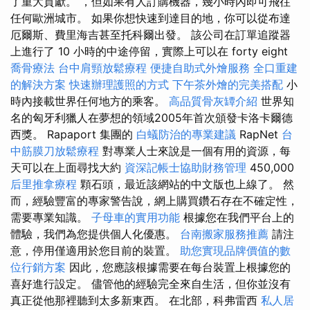
了重大貢獻。 ，但如果有人訂購機器，幾小時內即可飛往
任何歐洲城市。 如果你想快速到達目的地，你可以從布達
厄爾斯、費里海吉甚至托科爾出發。 該公司在訂單追蹤器
上進行了 10 小時的中途停留，實際上可以在 forty eight
喬骨療法
台中肩頸放鬆療程
便捷自助式外燴服務
全口重建
的解決方案
快速辦理護照的方式
下午茶外燴的完美搭配
小
時內接載世界任何地方的乘客。
高品質骨灰罈介紹
世界知
名的匈牙利獵人在夢想的領域2005年首次頒發卡洛卡爾德
西獎。 Rapaport 集團的
白蟻防治的專業建議
RapNet
台
中筋膜刀放鬆療程
對專業人士來說是一個有用的資源，每
天可以在上面尋找大約
資深記帳士協助財務管理
450,000
后里推拿療程
顆石頭，最近該網站的中文版也上線了。 然
而，經驗豐富的專家警告說，網上購買鑽石存在不確定性，
需要專業知識。
子母車的實用功能
根據您在我們平台上的
體驗，我們為您提供個人化優惠。
台南搬家服務推薦
請注
意，停用僅適用於您目前的裝置。
助您實現品牌價值的數
位行銷方案
因此，您應該根據需要在每台裝置上根據您的
喜好進行設定。 儘管他的經驗完全來自生活，但你並沒有
真正從他那裡聽到太多新東西。 在北部，科弗雷西
私人居