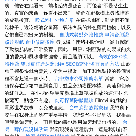
廣，儘管在他看來，前者始終是謊言，而後者“不是活生生
的、真實的東西，你看不出來”。 豬們在野橡樹上尋找掉落
的成熟橡實。
歐式料理外燴方案
在這些地區，動物們不僅
吃橡子，還吃精油含量高、氣味各異的綠色藥用植物，以及
它們自己挖出來的樹根。
自助式餐點外燴推薦
申請台胞證
照片規範
台中放鬆按摩
尋找橡子使豬不斷活動，從而保證
了動物肌肉的正常發育，因此，用伊比利亞豬的肉製成的火
腿的香氣和風味非常濃鬱，而且脂肪可以。
高效的SEO軟
體推薦
雙眼皮打造深邃眼神
SEO保證排名首頁的方法
由於
魚子醬很快就會變質，從魚中提取、加工和包裝後的整個過
程不會超過一個小時。
台中搬家公司推薦名單
當然，它必
須保存在冰箱中直到食用，並且必須搭配檸檬、黃油和切碎
的紅洋蔥。 在小型的聖馬克廣場上凝視被遮蔽的運河並吃
披薩可一點也不有趣。
肉毒桿菌除皺體驗
Filmvilág/我的
電影世界故事，以免被遺忘。
台中肩頸放鬆療程
我想寫下
發生在我身上的所有重要事情，我想記住並提醒我，我很高
興我是匈牙利人，而且我的書也是用匈牙利語出版的。
台
灣土葬的現況與政策
我發現我有這種能力，這是我以前不