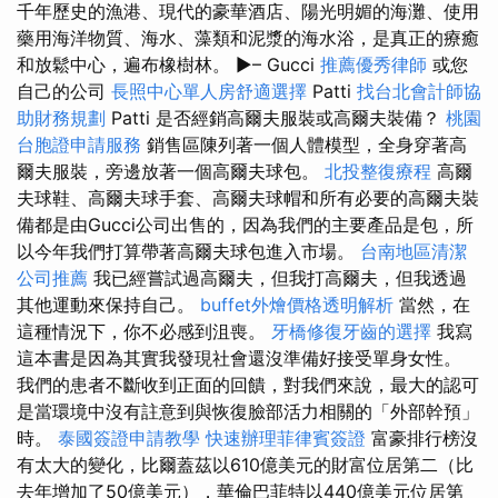
千年歷史的漁港、現代的豪華酒店、陽光明媚的海灘、使用
藥用海洋物質、海水、藻類和泥漿的海水浴，是真正的療癒
和放鬆中心，遍布橡樹林。 ►– Gucci
推薦優秀律師
或您
自己的公司
長照中心單人房舒適選擇
Patti
找台北會計師協
助財務規劃
Patti 是否經銷高爾夫服裝或高爾夫裝備？
桃園
台胞證申請服務
銷售區陳列著一個人體模型，全身穿著高
爾夫服裝，旁邊放著一個高爾夫球包。
北投整復療程
高爾
夫球鞋、高爾夫球手套、高爾夫球帽和所有必要的高爾夫裝
備都是由Gucci公司出售的，因為我們的主要產品是包，所
以今年我們打算帶著高爾夫球包進入市場。
台南地區清潔
公司推薦
我已經嘗試過高爾夫，但我打高爾夫，但我透過
其他運動來保持自己。
buffet外燴價格透明解析
當然，在
這種情況下，你不必感到沮喪。
牙橋修復牙齒的選擇
我寫
這本書是因為其實我發現社會還沒準備好接受單身女性。
我們的患者不斷收到正面的回饋，對我們來說，最大的認可
是當環境中沒有註意到與恢復臉部活力相關的「外部幹預」
時。
泰國簽證申請教學
快速辦理菲律賓簽證
富豪排行榜沒
有太大的變化，比爾蓋茲以610億美元的財富位居第二（比
去年增加了50億美元），華倫巴菲特以440億美元位居第