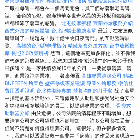
專業抓姦服務指南
專業長照中心服務
台胞證過期如何處理
工廠裡每週一都會在一個房間開會，員工們站著聽老闆講
話。 金色的吊燈、鑲滿施華洛世奇水晶的天花板和鍛鐵欄
桿都增添了奢華的感覺。
北屯按摩療程
宜蘭外燴服務介紹
西式外燴的精緻體驗
台北記帳士推薦名單
最近，在布達佩
斯舉辦了一場題為「數十億生物日夜奮鬥」的互動臨時展
覽。
高雄的台胞證辦理指南
精緻茶會外燴方案
台中放鬆按
摩
長照2.0政策解析
然而，這個地區更加多樣化，並不像我
們想像的那麼滅絕……我想知道撒哈拉沙漠中的一粒沙子能
飛多遠？ 是一家持續發展15年的公司，主要從事清算、清
算、商業諮詢等業務。 - 餐桌佈置
高雄專業清潔公司
精緻
BUFFET外燴菜色
壁癌修復專業建議
專業外燴服務
徵信社
費用透明說明
台北整復師專業
營養均衡的月子餐
除了名單
中指定的基本活動外，它還僱用私人助理和接受過社會安全
和納稅申報領域培訓的員工，以提供專業的管理。
骨導式
助聽器介紹
由於危機，公司法院的清算程序不斷增加，想
要清算公司的公司經理也不斷增加——許多公司都在受苦，
但尚不清楚如何值得埋葬公司。 這很好，但在很多情況
下，我們可以透過拯救一個非常「病態」的作品來實現這一