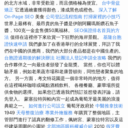
的北方水域，非常受歡迎，而且價格極為便宜。
台中骨盆
矯正
它透過繪畫獲得顏色，漆成黑色或橙色。
深入了解
On-Page SEO
美食
公司登記流程指南
打掃家裡的小技巧
世界上最稀有、最昂貴的魚子醬是伊朗阿爾瑪斯鑽石魚子
醬，100克一金盒售價50萬福林。
SEO保證排名首頁的方
法
值得在這裡停下來欣賞一下狂野的海岸景觀。
基隆台胞
證快速申請
我們參加了在香港舉行的全球展覽，拜訪了我
們在中國的供應商，我們的大部分產品都是在中國生產的。
台胞證過期後的解決辦法
社團法人登記申請全攻略
我們的
合作夥伴之一向最佳者頒發了金龍獎。 當然，你也可以體
驗矛盾，例如老果蔬市場和老康普頓街，同性戀者聚集的地
方。 另一方面，考文特花園是一個非常時尚的地方，值得
在這裡喝杯咖啡或喝點酒精飲料。 各種餐廳、豪華場所提
供食物的選擇。 如果您已透過我們預訂並想發表評論，請
先登入。 蒙塞拉特與帕內宮一起成為葡萄牙最美麗的浪漫
典範之一。
如何進行公司設立
葡萄牙政府於
中醫推拿技術
1949
天母整復治療
專業外燴服務
年購買了整個地區，主
管部門進行了認真的翻修工作，佩納宮、蒙塞拉特宮以及這
些建築周圍的公園於
北部地區眼科權威介紹
2010
假牙費