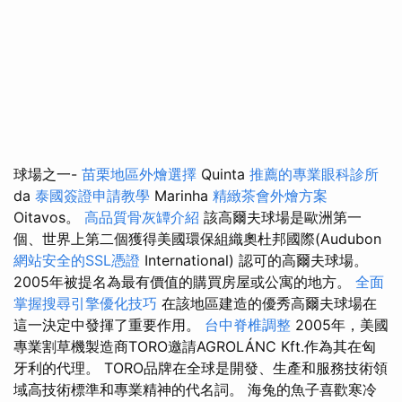
球場之一-
苗栗地區外燴選擇
Quinta
推薦的專業眼科診所
da
泰國簽證申請教學
Marinha
精緻茶會外燴方案
Oitavos。
高品質骨灰罈介紹
該高爾夫球場是歐洲第一
個、世界上第二個獲得美國環保組織奧杜邦國際(Audubon
網站安全的SSL憑證
International) 認可的高爾夫球場。
2005年被提名為最有價值的購買房屋或公寓的地方。
全面
掌握搜尋引擎優化技巧
在該地區建造的優秀高爾夫球場在
這一決定中發揮了重要作用。
台中脊椎調整
2005年，美國
專業割草機製造商TORO邀請AGROLÁNC Kft.作為其在匈
牙利的代理。 TORO品牌在全球是開發、生產和服務技術領
域高技術標準和專業精神的代名詞。 海兔的魚子喜歡寒冷