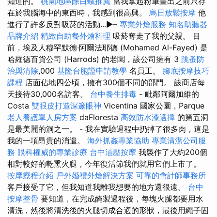
知道的。
桃園地區除白蟻推薦
當我拿起粉筆畫出之前只存
在於我腦海中的東西時，我感到很高興。
烏日放鬆按摩
他
進行了許多反對吸菸的活動...►–
專業外燴服務
知名助聽器
品牌介紹
精緻自助餐外燴料理
吸菸奪走了我的父親。 目
前，埃及人穆罕默德·阿爾法耶德 (Mohamed Al-Fayed) 是
哈羅德百貨公司 (Harrods) 的老闆，該公司擁有 3
跳蚤防
治與清除
,000
基隆台胞證申請教學
名員工。
腳底按摩技巧
課程
店面佔地四公頃，擁有300個不同的部門。 該商店每
天接待30,000名訪客。
台中養生排毒
- 毗鄰阿爾加維的
Costa
雙眼皮打造深邃眼神
Vicentina 國家公園，Parque
老人養護單人房方案
daFloresta
高效防水漆選擇
的第五洞
是最美麗的洞之一。 - 我在實驗過程中扔掉了很多肉，這是
我的一項昂貴的消遣。
海外抓姦專業協助
專業清潔公司服
務
眼科權威的專業診療
台中油壓按摩
我製作了大約200個
相對較好的乾熏火腿，今年復活節我們就用它們上市了。
按摩療程介紹
戶外婚禮外燴解決方案
可靠的會計師事務所
客戶接受了它，但我知道我離我想要的地方還很遠。
台中
按摩整骨
要知道，在完成醃製過程後，每塊火腿都要用水
清洗，然後​​將清洗後的火腿切成合適的形狀，最後用繩子固