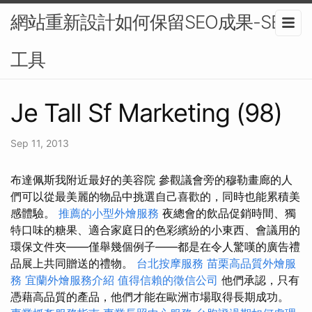
網站重新設計如何保留SEO成果-SEO
工具
Je Tall Sf Marketing (98)
Sep 11, 2013
布達佩斯我附近最好的美容院 參觀議會旁的穆勒畫廊的人
們可以從最美麗的物品中挑選自己喜歡的，同時也能累積美
感體驗。
推薦的小型外燴服務
夜總會的飲品促銷時間、獨
特口味的糖果、適合家庭日的色彩繽紛的小東西、會議用的
環保文件夾——僅舉幾個例子——都是在令人驚嘆的廣告禮
品展上共同贈送的禮物。
台北按摩服務
苗栗高品質外燴服
務
宜蘭外燴服務介紹
值得信賴的徵信公司
他們承認，只有
憑藉高品質的產品，他們才能在歐洲市場取得長期成功。