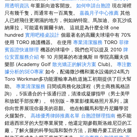
用透明資訊
年重新向遊客開放。
如何申請台胞證
現在湖裡
只有幾千隻，而通常有一百萬隻。
嘉義月子中心推薦
其他
人已經飛往更潮濕的地方，例如納特龍、馬加迪、奈瓦沙或
納庫拉，可能還有圖爾卡納。 這就是為什麼全球 one
hundred
實用吧檯桌設計
個最著名的高爾夫球場中有 70%
使用 TORO 維護機器。 在使用
專業清潔服務
TORO
菲律
賓簽證快速辦理
機器的球場中，我們也可以提及 2010
牌
位安置服務介紹
年 10 月開幕的布達佩斯 III 學院高爾夫俱
樂部 (Academy Golf
散光矯正的解決方案
Club)。
專注數
據分析的SEO專家
如今，配備撒沙機和灑水設備的24馬力
Toro Workman多功能運輸車為軌道施工初期提供了巨大幫
助。
專業清潔服務
日間或商務化妝課程（男士商務風格諮
詢），5張適合的十張通行證，清漆或凝膠指甲（男士美甲
和放鬆手部按摩）。 特別版－專業影樓風格照片系列，讓
你向世界展現你最美的容顏。 他在帕爾馬和聖丹尼爾學習
火腿製作。
高雄優秀律師推薦名單
台胞證辦理指南
他不能
錯過西班牙的大型專業展覽，他還定期參觀斯洛維尼亞的工
廠，了解火腿的科學知識和製作方法，距離丹麥工匠的火腿