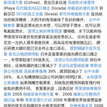
家清潔方案
(Cofresi)、普拉亞多拉達
高效防水漆選擇
(Playa
現代風室內設計概念
Dorada)
助聽器的運作原理
和
蘇莎亞
SEO的真正含義
(Sosúa)
新竹外燴服務方案
提供絕
佳的衝浪機會，大西洋的海浪確保了良好的條件。
台中中
醫整骨
聚落是潛水的大本營，可以用管子潛水，也可以用
氧氣瓶潛水。
護理之家的專業照護
珊瑚礁、水下沉船和熱
帶環境等待著所有想要探索這個世界的人。 任何去過多明
尼克一次的人通常都會回來，因為這些海灘很難忘記。 鑽
石研磨大國印度已完全停止進口原石。
選對關鍵字提升流
量
新北台胞證辦理點
日本是最重要的拋光鑽石進口國之
一，年營業額達7.26億美元。
清潔公司的費用範圍
與往年
相比，這個島國的進口量減少了
音波拉皮緊緻肌膚
專業偵
探公司推薦
高效家事服務
39%，購買額減少了
台中水療
26%。 名人包機價格以該公司的飛行時間計算。
永和護理
之家服務
如果飛機空載乘客，則收取的費用與載客飛行時
收取的費用不同。 更重要的是，該酒店於
專業律師事務所
服務
2005
精緻茶會外燴方案
年、2006
搬家公司費用評
價討論
年和
專業貨運行介紹
2008 年榮獲世界旅遊獎協會
頒發的捷克共和國領先水療度假村獎。
外燴推薦名單
2006